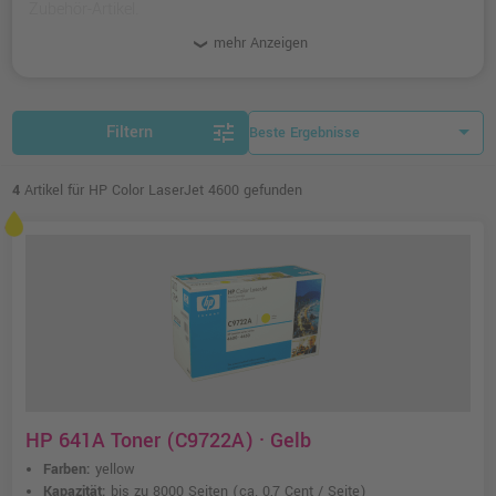
Zubehör-Artikel.
mehr Anzeigen
tune
Filtern
4
Artikel für HP Color LaserJet 4600 gefunden
HP 641A Toner (C9722A) · Gelb
Farben:
yellow
Kapazität:
bis zu 8000 Seiten
(ca. 0,7 Cent / Seite)