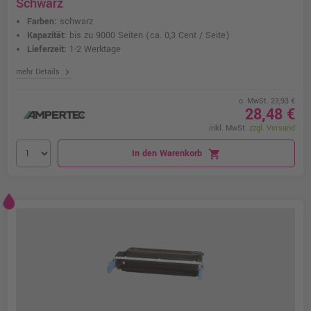
Schwarz
Farben:
schwarz
Kapazität:
bis zu 9000 Seiten
(ca. 0,3 Cent / Seite)
Lieferzeit:
1-2 Werktage
chevron_right
mehr Details
o. MwSt. 23,93 €
28,48 €
inkl. MwSt.
zzgl. Versand
In den Warenkorb
shopping_cart