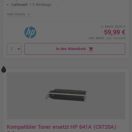
Lieferzeit:
1-3 Werktage
chevron_right
mehr Details
o. MwSt. 50,41 €
59,99 €
inkl. MwSt.
zzgl. Versand
In den Warenkorb
shopping_cart
Kompatibler Toner ersetzt HP 641A (C9720A) ·