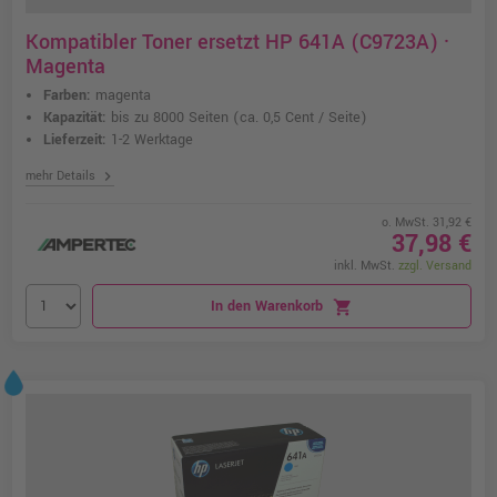
Kompatibler Toner ersetzt HP 641A (C9723A) ·
Magenta
Farben:
magenta
Kapazität:
bis zu 8000 Seiten
(ca. 0,5 Cent / Seite)
Lieferzeit:
1-2 Werktage
chevron_right
mehr Details
o. MwSt. 31,92 €
37,98 €
inkl. MwSt.
zzgl. Versand
In den Warenkorb
shopping_cart