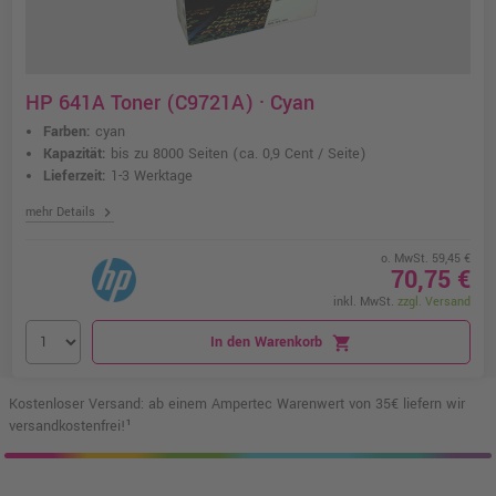
HP 641A Toner (C9721A) · Cyan
Farben:
cyan
Kapazität:
bis zu 8000 Seiten
(ca. 0,9 Cent / Seite)
Lieferzeit:
1-3 Werktage
chevron_right
mehr Details
o. MwSt. 59,45 €
70,75 €
inkl. MwSt.
zzgl. Versand
In den Warenkorb
shopping_cart
Kostenloser Versand: ab einem Ampertec Warenwert von 35€ liefern wir
versandkostenfrei!¹