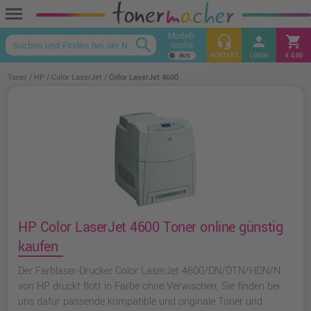
menu
Modell-
headset_mic
person
shopping_cart
search
suche
keyboard_arrow_up
KONTAKT
LOGIN
€ 0,00
Toner
HP
Color LaserJet
Color LaserJet 4600
HP Color LaserJet 4600 Toner online günstig
kaufen
Der Farblaser-Drucker Color LaserJet 4600/DN/DTN/HDN/N
von HP druckt flott in Farbe ohne Verwischen, Sie finden bei
uns dafür passende kompatible und originale Toner und