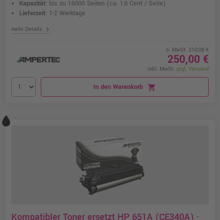
Kapazität:
bis zu 16000 Seiten
(ca. 1,6 Cent / Seite)
Lieferzeit:
1-2 Werktage
chevron_right
mehr Details
o. MwSt. 210,08 €
250,00 €
inkl. MwSt.
zzgl. Versand
In den Warenkorb
shopping_cart
Kompatibler Toner ersetzt HP 651A (CE340A) ·