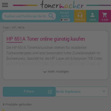
menu
Modell-
headset_mic
person
shopping_cart
search
suche
keyboard_arrow_up
KONTAKT
LOGIN
€ 0,00
Toner
HP
651A
HP 651A Toner online günstig kaufen
Die HP 651A Tonerkartuschen stehen für exzellente
Farbwiedergabe und eine besonders hohe Zuverlässigkeit im
Büroeinsatz. Speziell für die HP LaserJet Enterprise 700 Color
und HP Color LaserJet Managed Serien entwickelt, liefern sie
konsistente und professionelle Druckergebnisse. Mit
mehr Anzeigen
Seitenleistungen von bis zu 16.000 Seiten pro Farbtoner
eignen sich diese Kartuschen ideal für Unternehmen mit
mittlerem bis hohem Druckvolumen. Preisbewusste Kunden
finden in unseren Ampertec-Tonern eine clevere Alternative, die
tune
Filtern
Qualität und Ersparnis vereint.
9
Produkte gefunden