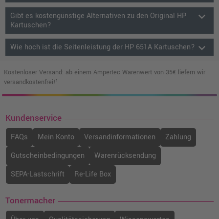
keyboard_arrow_down
Gibt es kostengünstige Alternativen zu den Original HP
Kartuschen?
keyboard_arrow_down
Wie hoch ist die Seitenleistung der HP 651A Kartuschen?
Kostenloser Versand: ab einem Ampertec Warenwert von 35€ liefern wir
versandkostenfrei!¹
Kundenservice
FAQs
Mein Konto
Versandinformationen
Zahlung
Gutscheinbedingungen
Warenrücksendung
SEPA-Lastschrift
Re-Life Box
Tonermacher