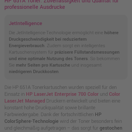
HP 651A Toner: Zuverlässigkeit und Qualität für
professionelle Ausdrucke
JetIntelligence
Die JetIntelligence-Technologie ermöglicht eine
höhere
Druckgeschwindigkeit bei reduziertem
Energieverbrauch
. Zudem sorgt ein intelligentes
Kartuschensystem für
präzisere Füllstandsmessungen
und eine optimale Nutzung des Toners
. So bekommen
Sie
mehr Seiten pro Kartusche
und insgesamt
niedrigeren Druckkosten
.
Die HP 651A Tonerkartuschen wurden speziell für den
Einsatz in
HP LaserJet Enterprise 700 Color
und
Color
LaserJet Managed
Druckern entwickelt und bieten eine
konstant hohe Druckqualität sowie brillante
Farbwiedergabe. Dank der fortschrittlichen
HP
ColorSphere-Technologie
wird der Toner besonders fein
und gleichmäßig aufgetragen – das sorgt für
gestochen