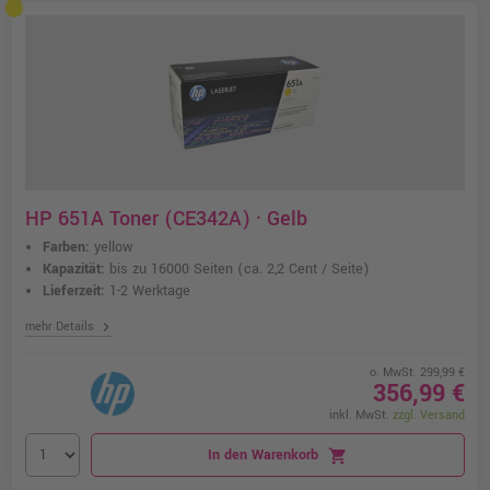
HP 651A Toner (CE342A) · Gelb
Farben:
yellow
Kapazität:
bis zu 16000 Seiten
(ca. 2,2 Cent / Seite)
Lieferzeit:
1-2 Werktage
chevron_right
mehr Details
o. MwSt. 299,99 €
356,99 €
inkl. MwSt.
zzgl. Versand
In den Warenkorb
shopping_cart