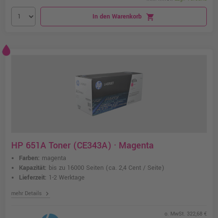
In den Warenkorb
shopping_cart
HP 651A Toner (CE343A) · Magenta
Farben:
magenta
Kapazität:
bis zu 16000 Seiten
(ca. 2,4 Cent / Seite)
Lieferzeit:
1-2 Werktage
chevron_right
mehr Details
o. MwSt. 322,68 €