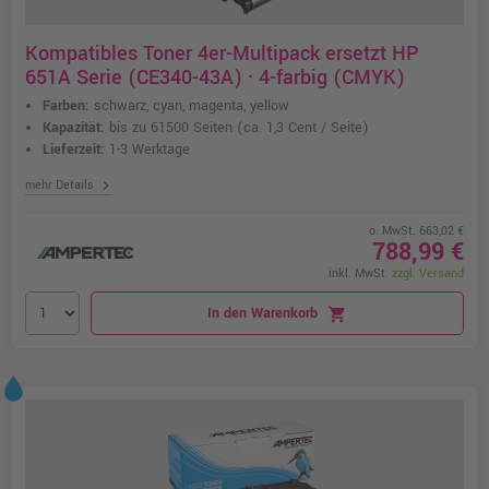
Kompatibles Toner 4er-Multipack ersetzt HP
651A Serie (CE340-43A) · 4-farbig (CMYK)
Farben:
schwarz, cyan, magenta, yellow
Kapazität:
bis zu 61500 Seiten
(ca. 1,3 Cent / Seite)
Lieferzeit:
1-3 Werktage
chevron_right
mehr Details
o. MwSt. 663,02 €
788,99 €
inkl. MwSt.
zzgl. Versand
In den Warenkorb
shopping_cart