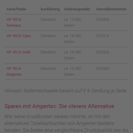
Serie/Farbe
Ausführung
Seitenkapazität
Herstellernummer
HP 651A
Standard
ca. 13.500
CE340A
Schwarz
Seiten
HP 651A Cyan
Standard
ca. 16.000
CE341A
Seiten
HP 651A Gelb
Standard
ca. 16.000
CE342A
Seiten
HP 651A
Standard
ca. 16.000
CE343A
Magenta
Seiten
Hinweis: Seitenreichweite basiert auf 5 % Deckung je Seite.
Sparen mit Ampertec: Die clevere Alternative
Wer seine Druckkosten senken möchte, ist mit den
alternativen Tonerkartuschen von Ampertec bestens
beraten. Sie bieten eine vergleichbare Druckqualität wie die