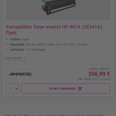
Kompatibler Toner ersetzt HP 651A (CE341A) ·
Cyan
Farben:
cyan
Kapazität:
bis zu 16000 Seiten
(ca. 2,2 Cent / Seite)
Lieferzeit:
1-2 Werktage
chevron_right
mehr Details
o. MwSt. 299,99 €
356,99 €
inkl. MwSt.
zzgl. Versand
In den Warenkorb
shopping_cart