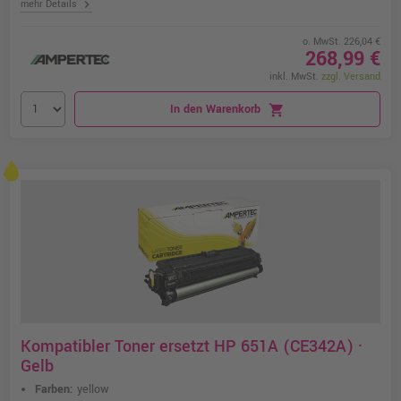
chevron_right
mehr Details
o. MwSt. 226,04 €
268,99 €
inkl. MwSt.
zzgl. Versand
In den Warenkorb
shopping_cart
Kompatibler Toner ersetzt HP 651A (CE342A) ·
Gelb
Farben:
yellow