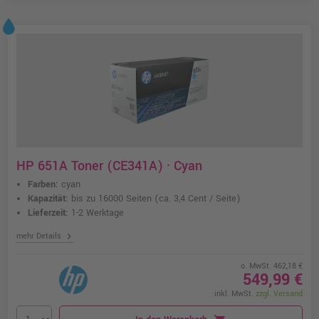
HP 651A Toner (CE341A) · Cyan
Farben:
cyan
Kapazität:
bis zu 16000 Seiten
(ca. 3,4 Cent / Seite)
Lieferzeit:
1-2 Werktage
chevron_right
mehr Details
o. MwSt. 462,18 €
549,99 €
inkl. MwSt.
zzgl. Versand