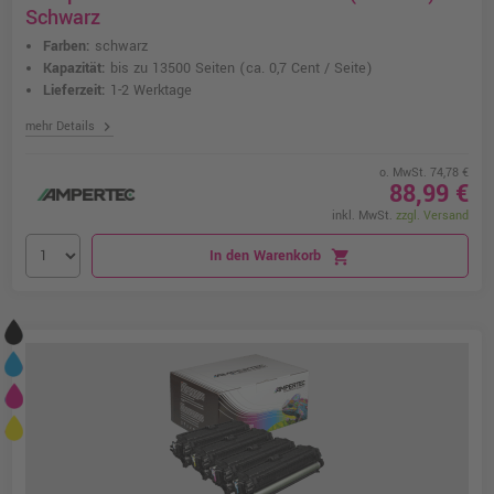
Schwarz
Farben:
schwarz
Kapazität:
bis zu 13500 Seiten
(ca. 0,7 Cent / Seite)
Lieferzeit:
1-2 Werktage
chevron_right
mehr Details
o. MwSt. 74,78 €
88,99 €
inkl. MwSt.
zzgl. Versand
In den Warenkorb
shopping_cart