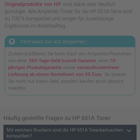
Originalprodukte von HP
, sind dabei aber deutlich
günstiger. Alle Ampertec-Toner für die HP 651A Serie sind
zu 100 % kompatibel und sorgen für zuverlässige
Ergebnisse im Arbeitsalltag.
lightbulb_circle
Vertrauen Sie auf Ampertec!
Zudem profitieren Sie beim Kauf von Ampertec-Produkten
von einer
365-Tage-Geld-zurück-Garantie
, einer
10-
jährigen Produktgarantie
sowie
versandkostenfreier
Lieferung ab einem Bestellwert von 35 Euro
. So sparen
Sie nicht nur bares Geld, sondern kaufen auch absolut
risikofrei.
Häufig gestellte Fragen zu HP 651A Toner
keyboard_arrow_down
Mit welchen Druckern sind die HP 651A Tonerkartuschen
kompatibel?