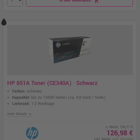
In den Warenkorb
shopping_cart
HP 651A Toner (CE340A) · Schwarz
Farben:
schwarz
Kapazität:
bis zu 13500 Seiten
(ca. 0,9 Cent / Seite)
Lieferzeit:
1-2 Werktage
chevron_right
mehr Details
o. MwSt. 106,71 €
126,98 €
inkl. MwSt.
zzgl. Versand