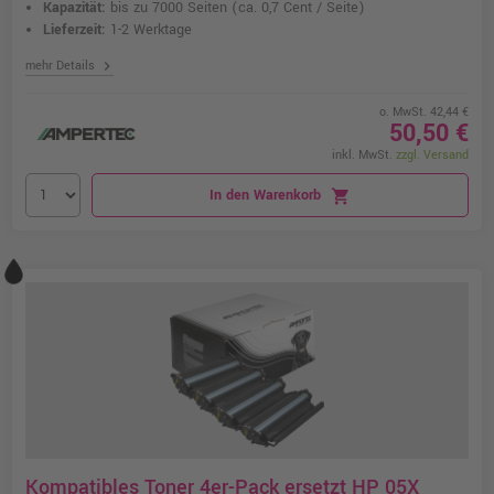
Kapazität:
bis zu 7000 Seiten
(ca. 0,7 Cent / Seite)
Lieferzeit:
1-2 Werktage
chevron_right
mehr Details
o. MwSt. 42,44 €
50,50 €
inkl. MwSt.
zzgl. Versand
In den Warenkorb
shopping_cart
Kompatibles Toner 4er-Pack ersetzt HP 05X