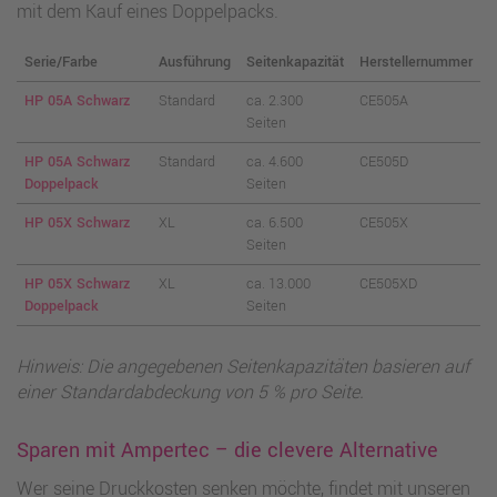
mit dem Kauf eines Doppelpacks.
Serie/Farbe
Ausführung
Seitenkapazität
Herstellernummer
HP 05A Schwarz
Standard
ca. 2.300
CE505A
Seiten
HP 05A Schwarz
Standard
ca. 4.600
CE505D
Doppelpack
Seiten
HP 05X Schwarz
XL
ca. 6.500
CE505X
Seiten
HP 05X Schwarz
XL
ca. 13.000
CE505XD
Doppelpack
Seiten
Hinweis: Die angegebenen Seitenkapazitäten basieren auf
einer Standardabdeckung von 5 % pro Seite.
Sparen mit Ampertec – die clevere Alternative
Wer seine Druckkosten senken möchte, findet mit unseren