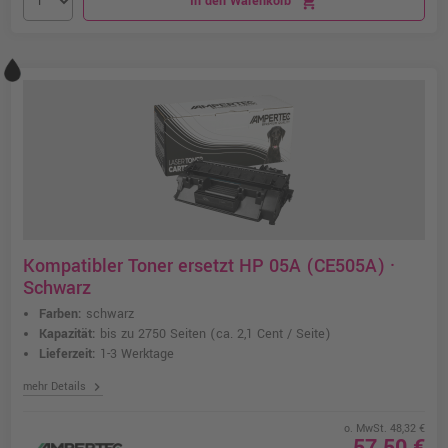
In den Warenkorb
shopping_cart
Kompatibler Toner ersetzt HP 05A (CE505A) ·
Schwarz
Farben:
schwarz
Kapazität:
bis zu 2750 Seiten
(ca. 2,1 Cent / Seite)
Lieferzeit:
1-3 Werktage
chevron_right
mehr Details
o. MwSt. 48,32 €