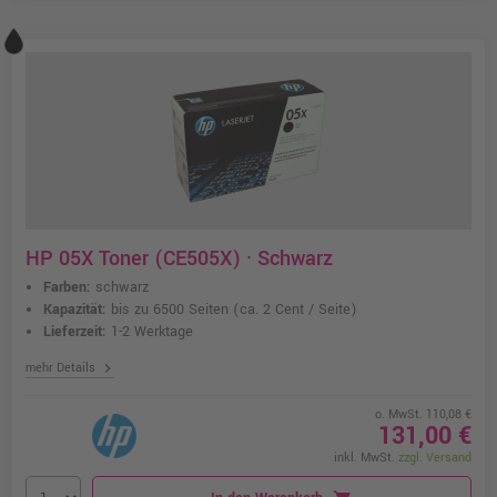
HP 05X Toner (CE505X) · Schwarz
Farben:
schwarz
Kapazität:
bis zu 6500 Seiten
(ca. 2 Cent / Seite)
Lieferzeit:
1-2 Werktage
chevron_right
mehr Details
o. MwSt. 110,08 €
131,00 €
inkl. MwSt.
zzgl. Versand