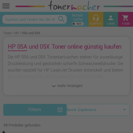
menu
Modell-
headset_mic
person
shopping_cart
search
suche
keyboard_arrow_up
KONTAKT
LOGIN
€ 0,00
Toner
HP
05A und 05X
HP 05A und 05X Toner online günstig kaufen
Die HP 05A und 05X Tonerkartuschen stehen für zuverlässige
Druckleistung und gestochen scharfe Schwarzweißdrucke. Sie
wurden speziell für HP LaserJet Drucker entwickelt und bieten
eine hervorragende Druckqualität für professionelle
Dokumente. Die Standardversion 05A ist ideal für den
mehr Anzeigen
täglichen Gebrauch, während die Hochkapazitätsversion 05X
eine deutlich größere Reichweite bietet und damit die
Druckkosten pro Seite spürbar senkt. Für Preisbewusste gibt
es zudem passende Alternativtoner von Ampertec mit
tune
Filtern
attraktiven Zusatzvorteilen.
10
Produkte gefunden