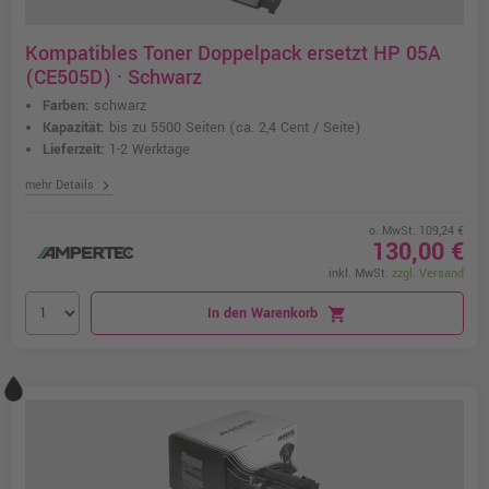
Kompatibles Toner Doppelpack ersetzt HP 05A
(CE505D) · Schwarz
Farben:
schwarz
Kapazität:
bis zu 5500 Seiten
(ca. 2,4 Cent / Seite)
Lieferzeit:
1-2 Werktage
chevron_right
mehr Details
o. MwSt. 109,24 €
130,00 €
inkl. MwSt.
zzgl. Versand
In den Warenkorb
shopping_cart