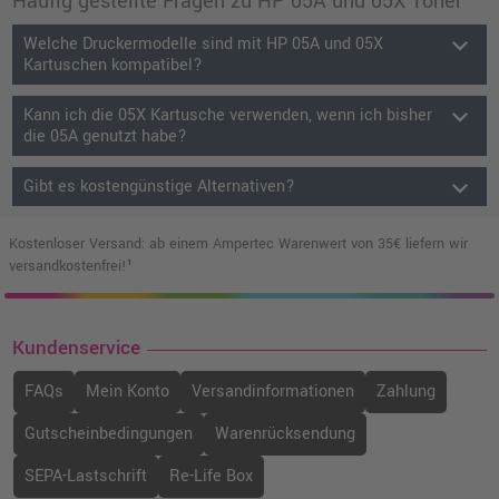
Häufig gestellte Fragen zu HP 05A und 05X Toner
keyboard_arrow_down
Welche Druckermodelle sind mit HP 05A und 05X
Kartuschen kompatibel?
keyboard_arrow_down
Kann ich die 05X Kartusche verwenden, wenn ich bisher
die 05A genutzt habe?
keyboard_arrow_down
Gibt es kostengünstige Alternativen?
Kostenloser Versand: ab einem Ampertec Warenwert von 35€ liefern wir
versandkostenfrei!¹
Kundenservice
FAQs
Mein Konto
Versandinformationen
Zahlung
Gutscheinbedingungen
Warenrücksendung
SEPA-Lastschrift
Re-Life Box