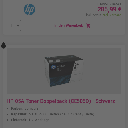
o. MwSt. 240,33 €
285,99 €
inkl. MwSt.
zzgl. Versand
In den Warenkorb
shopping_cart
HP 05A Toner Doppelpack (CE505D) · Schwarz
Farben:
schwarz
Kapazität:
bis zu 4600 Seiten
(ca. 4,7 Cent / Seite)
Lieferzeit:
1-2 Werktage