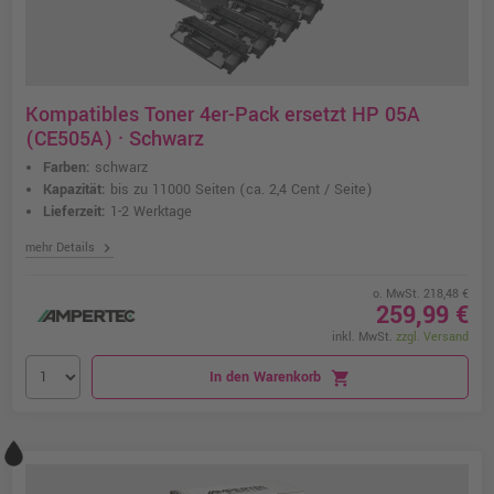
Kompatibles Toner 4er-Pack ersetzt HP 05A
(CE505A) · Schwarz
Farben:
schwarz
Kapazität:
bis zu 11000 Seiten
(ca. 2,4 Cent / Seite)
Lieferzeit:
1-2 Werktage
chevron_right
mehr Details
o. MwSt. 218,48 €
259,99 €
inkl. MwSt.
zzgl. Versand
In den Warenkorb
shopping_cart