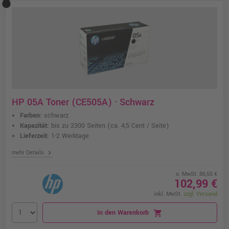
HP 05A Toner (CE505A) · Schwarz
Farben:
schwarz
Kapazität:
bis zu 2300 Seiten
(ca. 4,5 Cent / Seite)
Lieferzeit:
1-2 Werktage
chevron_right
mehr Details
o. MwSt. 86,55 €
102,99 €
inkl. MwSt.
zzgl. Versand
In den Warenkorb
shopping_cart