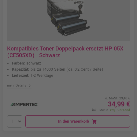
Kompatibles Toner Doppelpack ersetzt HP 05X
(CE505XD) · Schwarz
Farben:
schwarz
Kapazität:
bis zu 14000 Seiten
(ca. 0,2 Cent / Seite)
Lieferzeit:
1-2 Werktage
chevron_right
mehr Details
o. MwSt. 29,40 €
34,99 €
inkl. MwSt.
zzgl. Versand
In den Warenkorb
shopping_cart