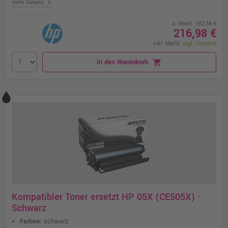
chevron_right
mehr Details
o. MwSt. 182,34 €
216,98 €
inkl. MwSt.
zzgl. Versand
In den Warenkorb
shopping_cart
Kompatibler Toner ersetzt HP 05X (CE505X) ·
Schwarz
Farben:
schwarz