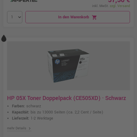
57,50 €
inkl. MwSt.
zzgl. Versand
In den Warenkorb
shopping_cart
HP 05X Toner Doppelpack (CE505XD) · Schwarz
Farben:
schwarz
Kapazität:
bis zu 13000 Seiten
(ca. 2,2 Cent / Seite)
Lieferzeit:
1-2 Werktage
chevron_right
mehr Details