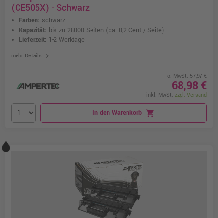
(CE505X) · Schwarz
Farben:
schwarz
Kapazität:
bis zu 28000 Seiten
(ca. 0,2 Cent / Seite)
Lieferzeit:
1-2 Werktage
chevron_right
mehr Details
o. MwSt. 57,97 €
68,98 €
inkl. MwSt.
zzgl. Versand
In den Warenkorb
shopping_cart