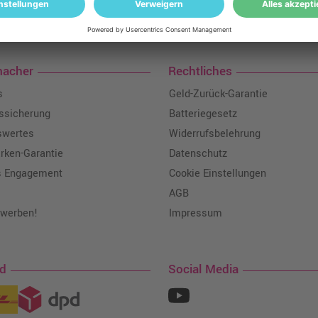
loser Versand: ab einem Ampertec Warenwert von 35€ liefern wir versandkoste
macher
Rechtliches
s
Geld-Zurück-Garantie
tssicherung
Batteriegesetz
swertes
Widerrufsbelehrung
ken-Garantie
Datenschutz
s Engagement
Cookie Einstellungen
AGB
 werben!
Impressum
nd
Social Media