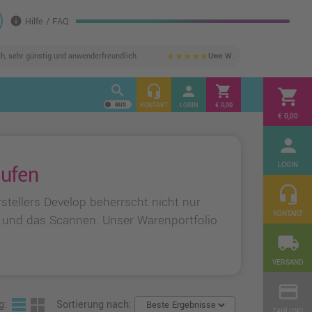
info
Hilfe / FAQ
ch, sehr günstig und anwenderfreundlich
Uwe W.
star
star
star
star
star
search
headset_mic
person
shopping_cart
shopping_cart
KONTAKT
LOGIN
€ 0,00
€ 0,00
person
LOGIN
aufen
headset_mic
stellers Develop beherrscht nicht nur
KONTAKT
en und das Scannen. Unser Warenportfolio
local_shipping
VERSAND
credit_card
g:
Sortierung nach:
ZAHLUNG