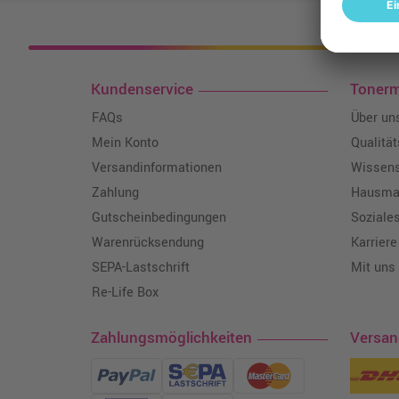
Kosten
Kundenservice
Toner
FAQs
Über un
Mein Konto
Qualitä
Versandinformationen
Wissen
Zahlung
Hausmar
Gutscheinbedingungen
Soziale
Warenrücksendung
Karriere
SEPA-Lastschrift
Mit uns
Re-Life Box
Zahlungsmöglichkeiten
Versa