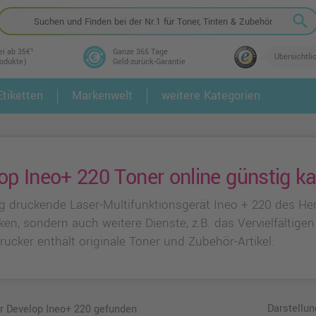
search
ei ab 35€¹
Ganze 365 Tage
Übersichtli
rodukte)
Geld-zurück-Garantie
tiketten
Markenwelt
weitere Kategorien
2.
3.
op Ineo+ 220 Toner online günstig k
ig druckende Laser-Multifunktionsgerät Ineo + 220 des Her
ken, sondern auch weitere Dienste, z.B. das Vervielfältig
rucker enthält originale Toner und Zubehör-Artikel.
Darstellun
ür Develop Ineo+ 220 gefunden