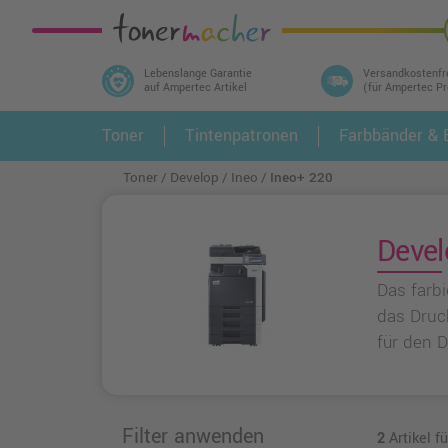
Lebenslange Garantie
Versandkostenfr
auf Ampertec Artikel
(für Ampertec P
In 3 einfachen Schritten ihr Druckermodell
Toner
Tintenpatronen
Farbbänder & E
1.
und alle dazu passenden Artikel finden ➤
Toner
Develop
Ineo
Ineo+ 220
Devel
Das farb
das Druc
für den D
Filter anwenden
2
Artikel f