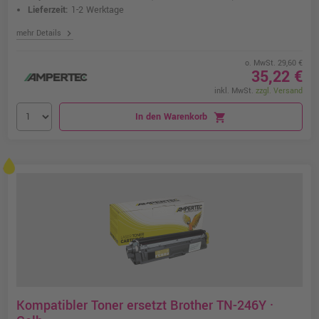
Lieferzeit:
1-2 Werktage
chevron_right
mehr Details
o. MwSt. 29,60 €
35,22 €
inkl. MwSt.
zzgl. Versand
In den Warenkorb
shopping_cart
Kompatibler Toner ersetzt Brother TN-246Y ·