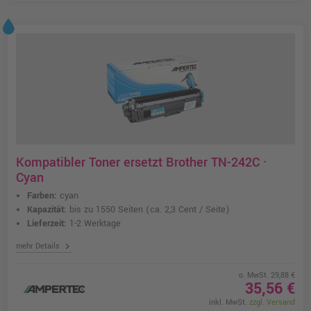
Kompatibler Toner ersetzt Brother TN-242C ·
Cyan
Farben:
cyan
Kapazität:
bis zu 1550 Seiten
(ca. 2,3 Cent / Seite)
Lieferzeit:
1-2 Werktage
chevron_right
mehr Details
o. MwSt. 29,88 €
35,56 €
inkl. MwSt.
zzgl. Versand