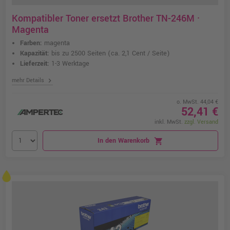
Kompatibler Toner ersetzt Brother TN-246M ·
Magenta
Farben:
magenta
Kapazität:
bis zu 2500 Seiten
(ca. 2,1 Cent / Seite)
Lieferzeit:
1-3 Werktage
chevron_right
mehr Details
o. MwSt. 44,04 €
52,41 €
inkl. MwSt.
zzgl. Versand
In den Warenkorb
shopping_cart