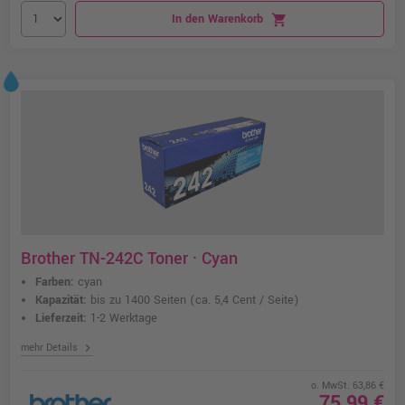
In den Warenkorb
shopping_cart
Brother TN-242C Toner · Cyan
Farben:
cyan
Kapazität:
bis zu 1400 Seiten
(ca. 5,4 Cent / Seite)
Lieferzeit:
1-2 Werktage
chevron_right
mehr Details
o. MwSt. 63,86 €
75,99 €