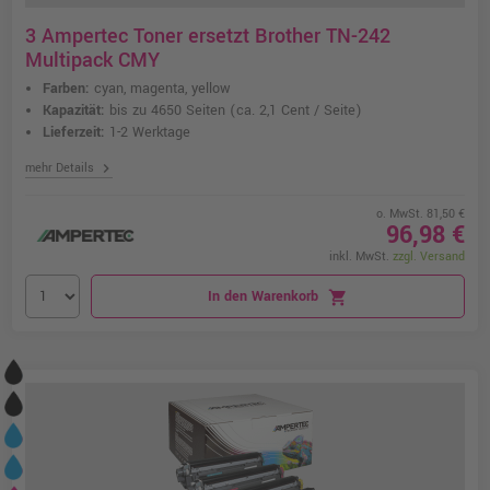
3 Ampertec Toner ersetzt Brother TN-242
Multipack CMY
Farben:
cyan, magenta, yellow
Kapazität:
bis zu 4650 Seiten
(ca. 2,1 Cent / Seite)
Lieferzeit:
1-2 Werktage
chevron_right
mehr Details
o. MwSt. 81,50 €
96,98 €
inkl. MwSt.
zzgl. Versand
In den Warenkorb
shopping_cart