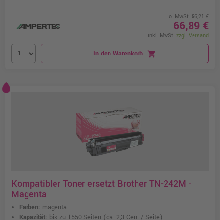
o. MwSt. 56,21 €
66,89 €
inkl. MwSt.
zzgl. Versand
In den Warenkorb
shopping_cart
Kompatibler Toner ersetzt Brother TN-242M ·
Magenta
Farben:
magenta
Kapazität:
bis zu 1550 Seiten
(ca. 2,3 Cent / Seite)