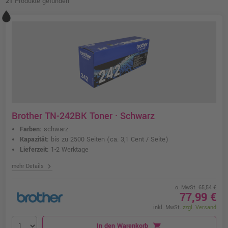
21
Produkte gefunden
Brother TN-242BK Toner · Schwarz
Farben:
schwarz
Kapazität:
bis zu 2500 Seiten
(ca. 3,1 Cent / Seite)
Lieferzeit:
1-2 Werktage
chevron_right
mehr Details
o. MwSt. 65,54 €
77,99 €
inkl. MwSt.
zzgl. Versand
In den Warenkorb
shopping_cart