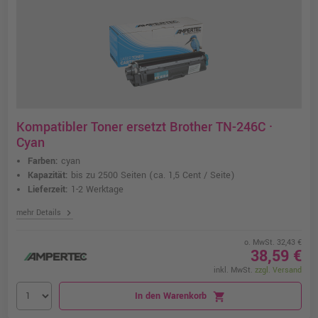
Kompatibler Toner ersetzt Brother TN-246C ·
Cyan
Farben:
cyan
Kapazität:
bis zu 2500 Seiten
(ca. 1,5 Cent / Seite)
Lieferzeit:
1-2 Werktage
chevron_right
mehr Details
o. MwSt. 32,43 €
38,59 €
inkl. MwSt.
zzgl. Versand
In den Warenkorb
shopping_cart