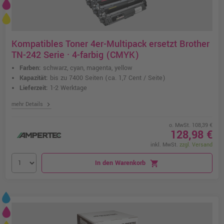
Kompatibles Toner 4er-Multipack ersetzt Brother
TN-242 Serie · 4-farbig (CMYK)
Farben:
schwarz, cyan, magenta, yellow
Kapazität:
bis zu 7400 Seiten
(ca. 1,7 Cent / Seite)
Lieferzeit:
1-2 Werktage
chevron_right
mehr Details
o. MwSt. 108,39 €
128,98 €
inkl. MwSt.
zzgl. Versand
In den Warenkorb
shopping_cart