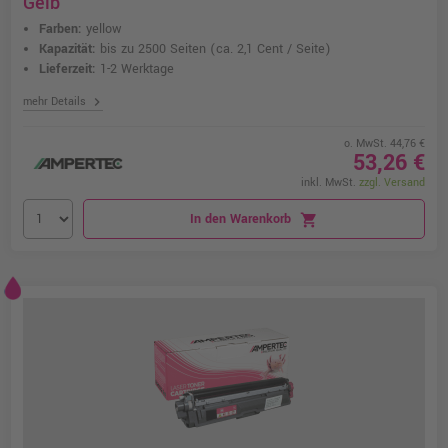
Gelb
Farben:
yellow
Kapazität:
bis zu 2500 Seiten
(ca. 2,1 Cent / Seite)
Lieferzeit:
1-2 Werktage
chevron_right
mehr Details
o. MwSt. 44,76 €
53,26 €
inkl. MwSt.
zzgl. Versand
In den Warenkorb
shopping_cart