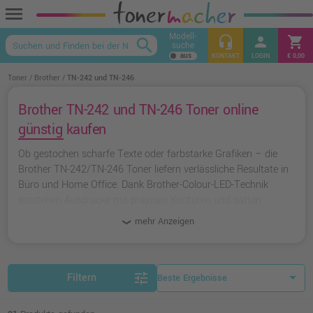
menu
Modell-
headset_mic
person
shopping_cart
search
suche
keyboard_arrow_up
KONTAKT
LOGIN
€ 0,00
Toner
Brother
TN-242 und TN-246
Brother TN-242 und TN-246 Toner online
günstig kaufen
Ob gestochen scharfe Texte oder farbstarke Grafiken – die
Brother TN-242/TN-246 Toner liefern verlässliche Resultate in
Büro und Home Office. Dank Brother-Colour-LED-Technik
entstehen Ausdrucke mit präzisen Konturen und satten
Farben. Die Standard-Serie TN-242 deckt den täglichen Bedarf,
mehr Anzeigen
während die High-Yield-Farben TN-246 längere Laufzeiten bei
gleichbleibender Qualität ermöglichen. Als günstige Alternative
empfehlen sich kompatible Toner von Ampertec –
leistungsstark, mit umfassenden Garantien und 100 %
tune
Filtern
passgenau.