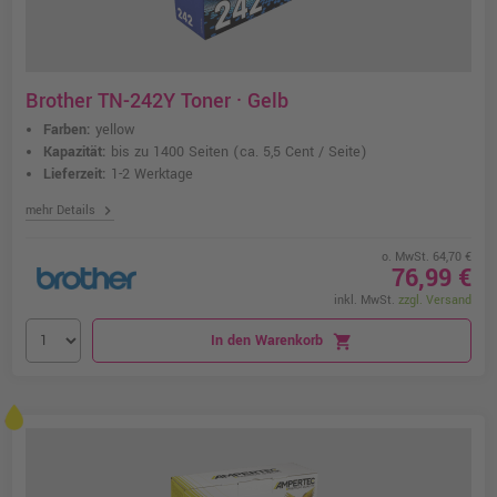
Brother TN-242Y Toner · Gelb
Farben:
yellow
Kapazität:
bis zu 1400 Seiten
(ca. 5,5 Cent / Seite)
Lieferzeit:
1-2 Werktage
chevron_right
mehr Details
o. MwSt. 64,70 €
76,99 €
inkl. MwSt.
zzgl. Versand
In den Warenkorb
shopping_cart