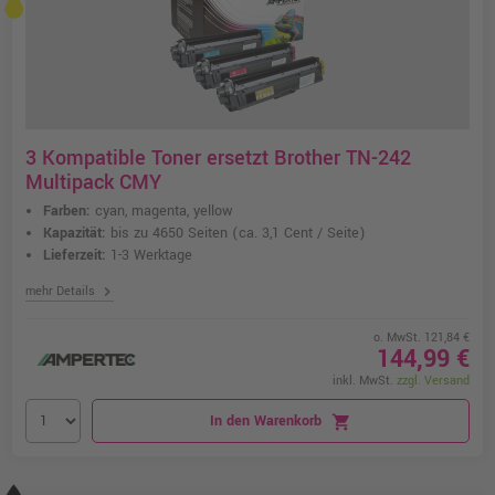
3 Kompatible Toner ersetzt Brother TN-242
Multipack CMY
Farben:
cyan, magenta, yellow
Kapazität:
bis zu 4650 Seiten
(ca. 3,1 Cent / Seite)
Lieferzeit:
1-3 Werktage
chevron_right
mehr Details
o. MwSt. 121,84 €
144,99 €
inkl. MwSt.
zzgl. Versand
In den Warenkorb
shopping_cart