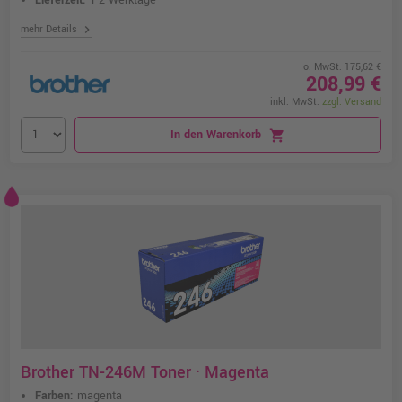
Lieferzeit:
1-2 Werktage
chevron_right
mehr Details
o. MwSt. 175,62 €
208,99 €
inkl. MwSt.
zzgl. Versand
In den Warenkorb
shopping_cart
Brother TN-246M Toner · Magenta
Farben:
magenta