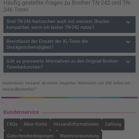
Häufig gestellte Fragen zu Brother TN-242 und TN-
246 Toner
keyboard_arrow_down
Sind TN-246-Kartuschen auch mit meinem Drucker
kompatibel, wenn ich bisher TN-242 nutze?
keyboard_arrow_down
Beeinflusst der Einsatz der XL-Toner die
Druckgeschwindigkeit?
keyboard_arrow_down
Gibt es preiswerte Alternativen zu den Original-Brother-
Tonerkartuschen?
Kostenloser Versand: ab einem Ampertec Warenwert von 35€ liefern wir
versandkostenfrei!¹
Kundenservice
FAQs
Mein Konto
Versandinformationen
Zahlung
Gutscheinbedingungen
Warenrücksendung