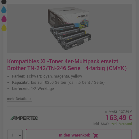
Kompatibles XL-Toner 4er-Multipack ersetzt
Brother TN-242/TN-246 Serie · 4-farbig (CMYK)
Farben:
schwarz, cyan, magenta, yellow
Kapazität:
bis zu 10250 Seiten
(ca. 1,6 Cent / Seite)
Lieferzeit:
1-2 Werktage
chevron_right
mehr Details
o. MwSt. 137,39 €
163,49 €
inkl. MwSt.
zzgl. Versand
In den Warenkorb
shopping_cart