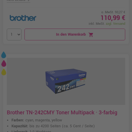
o. MwSt. 93,27 €
110,99 €
inkl. MwSt.
zzgl. Versand
In den Warenkorb
shopping_cart
Brother TN-242CMY Toner Multipack · 3-farbig
Farben:
cyan, magenta, yellow
Kapazität:
bis zu 4200 Seiten
(ca. 5 Cent / Seite)