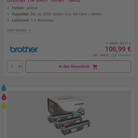
Brother TN-246Y Toner · Gelb
Farben:
yellow
Kapazität:
bis zu 2200 Seiten
(ca. 4,9 Cent / Seite)
Lieferzeit:
1-2 Werktage
chevron_right
mehr Details
o. MwSt. 89,91 €
106,99 €
inkl. MwSt.
zzgl. Versand
In den Warenkorb
shopping_cart