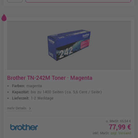
Brother TN-242M Toner · Magenta
Farben:
magenta
Kapazität:
bis zu 1400 Seiten
(ca. 5,6 Cent / Seite)
Lieferzeit:
1-2 Werktage
chevron_right
mehr Details
o. MwSt. 65,54 €
77,99 €
inkl. MwSt.
zzgl. Versand