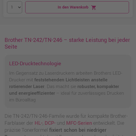
In den Warenkorb
shopping_cart
Brother TN-242/TN-246 – starke Leistung bei jeder
Seite
LED-Drucktechnologie
Im Gegensatz zu Laserdruckern arbeiten Brothers LED-
Drucker mit
feststehenden Lichtleisten anstelle
rotierender Laser
. Das macht sie
robuster, kompakter
und energieeffizienter
– ideal für zuverlässiges Drucken
im Büroalltag.
Die TN-242/TN-246-Familie wurde für kompakte Brother-
Farblaser der
HL-
,
DCP-
und
MFC-Serien
entwickelt. Die
präzise Tonerformel
fixiert schon bei niedriger