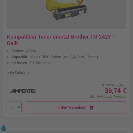
Kompatibler Toner ersetzt Brother TN-242Y ·
Gelb
Farben:
yellow
Kapazität:
bis zu 1550 Seiten
(ca. 2,4 Cent / Seite)
Lieferzeit:
1-2 Werktage
chevron_right
mehr Details
o. MwSt. 30,87 €
36,74 €
inkl. MwSt.
zzgl. Versand
In den Warenkorb
shopping_cart