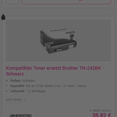
Kompatibler Toner ersetzt Brother TN-242BK ·
Schwarz
Farben:
schwarz
Kapazität:
bis zu 2750 Seiten
(ca. 1,3 Cent / Seite)
Lieferzeit:
1-2 Werktage
chevron_right
mehr Details
o. MwSt. 30,10 €
35,82 €