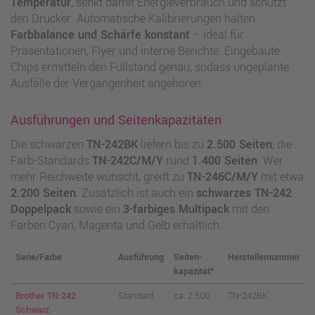
Temperatur
, senkt damit Energieverbrauch und schützt
den Drucker. Automatische Kalibrierungen halten
Farbbalance und Schärfe konstant
– ideal für
Präsentationen, Flyer und interne Berichte. Eingebaute
Chips ermitteln den Füllstand genau, sodass ungeplante
Ausfälle der Vergangenheit angehören.
Ausführungen und Seitenkapazitäten
Die schwarzen
TN-242BK
liefern bis zu
2.500 Seiten
, die
Farb-Standards
TN-242C/M/Y
rund
1.400 Seiten
. Wer
mehr Reichweite wünscht, greift zu
TN-246C/M/Y
mit etwa
2.200 Seiten
. Zusätzlich ist auch ein
schwarzes TN-242
Doppelpack
sowie ein
3-farbiges Multipack
mit den
Farben Cyan, Magenta und Gelb erhältlich.
Serie/Farbe
Ausführung
Seiten­
Herstellernummer
kapazität*
Brother TN-242
Standard
ca. 2 500
TN-242BK
Schwarz