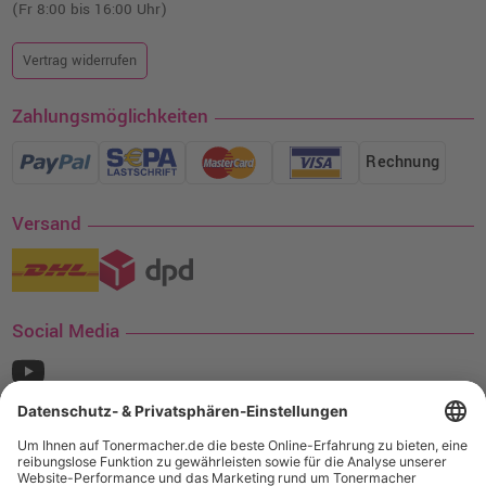
(Fr 8:00 bis 16:00 Uhr)
Vertrag widerrufen
Zahlungsmöglichkeiten
Rechnung
Versand
Social Media
¹ Nur gültig für den Versand innerhalb Deutschlands. Befindet sich ein Warenwert
von mindestens 35€ (inkl. Mwst.) an Ampertec Artikeln in Ihrem Warenkorb, ist der
Versand für Sie kostenfrei.