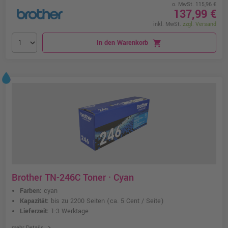
o. MwSt. 115,96 €
137,99 €
inkl. MwSt.
zzgl. Versand
In den Warenkorb
shopping_cart
Brother TN-246C Toner · Cyan
Farben:
cyan
Kapazität:
bis zu 2200 Seiten
(ca. 5 Cent / Seite)
Lieferzeit:
1-3 Werktage
chevron_right
mehr Details