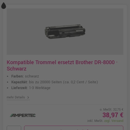
Kompatible Trommel ersetzt Brother DR-8000 ·
Schwarz
Farben:
schwarz
Kapazität:
bis zu 20000 Seiten
(ca. 0,2 Cent / Seite)
Lieferzeit:
1-3 Werktage
chevron_right
mehr Details
o. MwSt. 32,75 €
38,97 €
inkl. MwSt.
zzgl. Versand