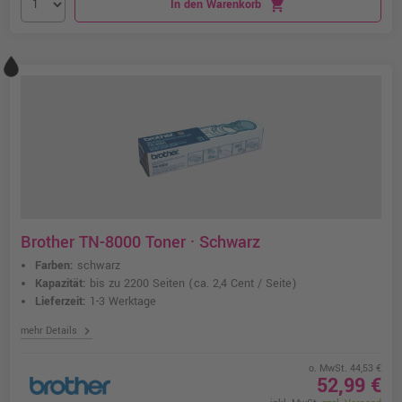
In den Warenkorb
shopping_cart
Brother TN-8000 Toner · Schwarz
Farben:
schwarz
Kapazität:
bis zu 2200 Seiten
(ca. 2,4 Cent / Seite)
Lieferzeit:
1-3 Werktage
chevron_right
mehr Details
o. MwSt. 44,53 €
52,99 €