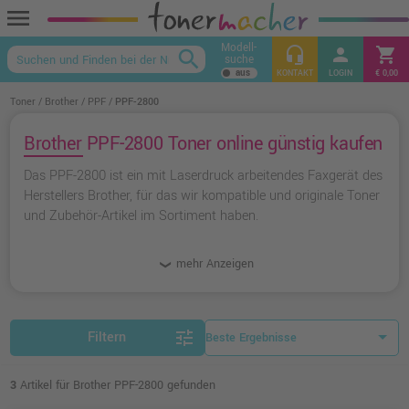
menu
Modell-
headset_mic
person
shopping_cart
search
suche
keyboard_arrow_up
KONTAKT
LOGIN
€ 0,00
Toner
Brother
PPF
PPF-2800
Brother PPF-2800 Toner online günstig kaufen
Das PPF-2800 ist ein mit Laserdruck arbeitendes Faxgerät des
Herstellers Brother, für das wir kompatible und originale Toner
und Zubehör-Artikel im Sortiment haben.
mehr Anzeigen
tune
Filtern
3
Artikel für Brother PPF-2800 gefunden