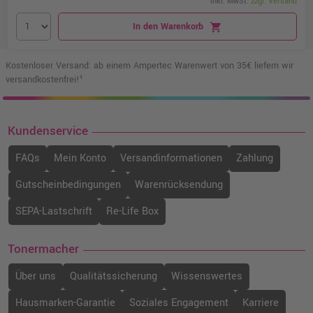
inkl. MwSt.
zzgl. Versand
In den Warenkorb
shopping_cart
Kostenloser Versand: ab einem Ampertec Warenwert von 35€ liefern wir
versandkostenfrei!¹
Kundenservice
FAQs
Mein Konto
Versandinformationen
Zahlung
Gutscheinbedingungen
Warenrücksendung
SEPA-Lastschrift
Re-Life Box
Tonermacher
Über uns
Qualitätssicherung
Wissenswertes
Hausmarken-Garantie
Soziales Engagement
Karriere