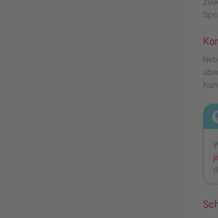
Zuv
Spe
Kom
Neb
übe
Kun
lightbu
W
j
d
Sch