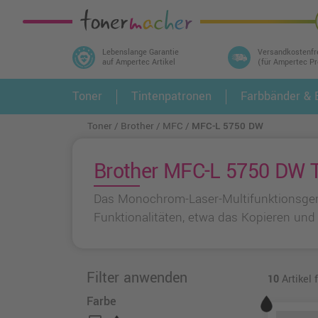
Lebenslange Garantie
Versandkostenfr
auf Ampertec Artikel
(für Ampertec P
In 3 einfachen Schritten ihr Druckermodell
Toner
Tintenpatronen
Farbbänder & E
1.
und alle dazu passenden Artikel finden ➤
Toner
Brother
MFC
MFC-L 5750 DW
Brother MFC-L 5750 DW T
Das Monochrom-Laser-Multifunktionsgerä
Funktionalitäten, etwa das Kopieren und 
Filter anwenden
10
Artikel
Farbe