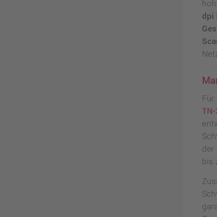
hoh
dpi
Ges
Sca
Net
Mar
Für
TN-
ent
Sch
der
bis 
Zus
Sch
gar