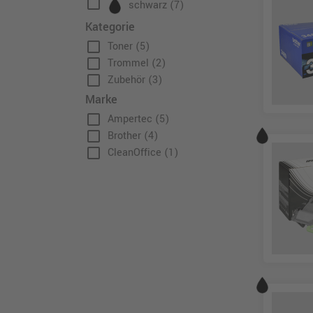
check_box_outline_blank
schwarz
(7)
Kategorie
check_box_outline_blank
Toner
(5)
check_box_outline_blank
Trommel
(2)
check_box_outline_blank
Zubehör
(3)
Marke
check_box_outline_blank
Ampertec
(5)
check_box_outline_blank
Brother
(4)
check_box_outline_blank
CleanOffice
(1)