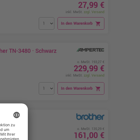
27,99 €
inkl. MwSt.
zzgl. Versand
In den Warenkorb
shopping_cart
ther TN-3480 · Schwarz
o. MwSt. 193,27 €
229,99 €
inkl. MwSt.
zzgl. Versand
In den Warenkorb
shopping_cart
o. MwSt. 135,29 €
161,00 €