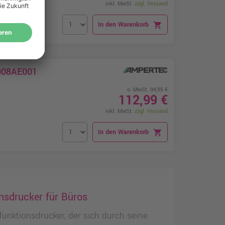
inkl. MwSt.
zzgl. Versand
In den Warenkorb
shopping_cart
D008AE001
o. MwSt. 94,95 €
112,99 €
inkl. MwSt.
zzgl. Versand
In den Warenkorb
shopping_cart
nsdrucker für Büros
funktionsdrucker, der sich durch seine