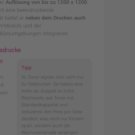
ner
Auflösung von bis zu 1200 x 1200
cht eine beeindruckende
ät bietet er
neben dem Drucken auch
AN-Moduls und der
e Büroumgebungen integrieren.
usdrucke
d
Tipp
in
XL-Toner eignen sich nicht nur
für Vieldrucker. Sie haben eine
nd
mehr als doppelt so hohe
 von
Reichweite, wie Toner mit
Standardkapazität und
reduzieren den Preis pro Seite
deutlich, was nicht nur Kosten
spart, sondern auch die
Wechselintervalle verlängert.