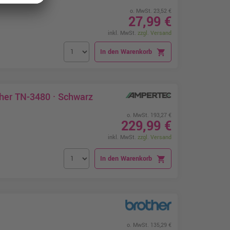
o. MwSt. 23,52 €
27,99 €
inkl. MwSt.
zzgl. Versand
In den Warenkorb
shopping_cart
ther TN-3480 · Schwarz
o. MwSt. 193,27 €
229,99 €
inkl. MwSt.
zzgl. Versand
In den Warenkorb
shopping_cart
o. MwSt. 135,29 €