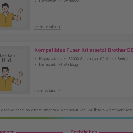
Lieferzeit:
1-2 Werktage
mehr Details
chevron_right
Kompatibles Fuser Kit ersetzt Brother 
Kapazität:
bis zu 80000 Seiten
(ca. 0,1 Cent / Seite)
Lieferzeit:
1-3 Werktage
mehr Details
chevron_right
loser Versand: ab einem Ampertec Warenwert von 35€ liefern wir versandkoste
macher
Rechtliches