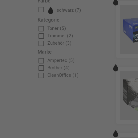
Farbe
check_box_outline_blank
schwarz
(7)
Kategorie
check_box_outline_blank
Toner
(5)
check_box_outline_blank
Trommel
(2)
check_box_outline_blank
Zubehör
(3)
Marke
check_box_outline_blank
Ampertec
(5)
check_box_outline_blank
Brother
(4)
check_box_outline_blank
CleanOffice
(1)