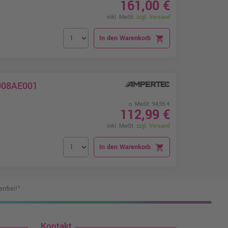
161,00 €
inkl. MwSt.
zzgl. Versand
In den Warenkorb
shopping_cart
D008AE001
o. MwSt. 94,95 €
112,99 €
inkl. MwSt.
zzgl. Versand
In den Warenkorb
shopping_cart
nfrei!¹
Kontakt