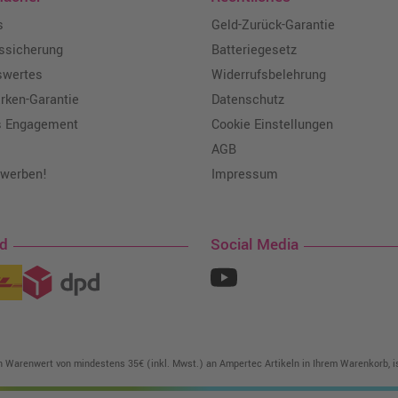
s
Geld-Zurück-Garantie
tssicherung
Batteriegesetz
swertes
Widerrufsbelehrung
ken-Garantie
Datenschutz
s Engagement
Cookie Einstellungen
AGB
 werben!
Impressum
nd
Social Media
in Warenwert von mindestens 35€ (inkl. Mwst.) an Ampertec Artikeln in Ihrem Warenkorb, is