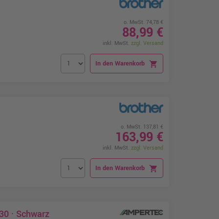
o. MwSt. 74,78 €
88,99 €
inkl. MwSt.
zzgl. Versand
In den Warenkorb
shopping_cart
o. MwSt. 137,81 €
163,99 €
inkl. MwSt.
zzgl. Versand
In den Warenkorb
shopping_cart
30 · Schwarz