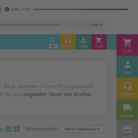
info
Hilfe / FAQ
ch, sehr günstig und anwenderfreundlich
Uwe W.
star
star
star
star
star
search
headset_mic
person
shopping_cart
shopping_cart
KONTAKT
LOGIN
€ 0,00
€ 0,00
person
LOGIN
headset_mic
 Sie in unserem Online-Shop garantiert
en Sie aus
originalen Toner von Brother
KONTAKT
local_shipping
VERSAND
credit_card
g:
Sortierung nach:
ZAHLUNG