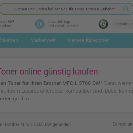
search
ei ab 35€¹
Ganze 365 Tage
Übersichtli
rodukte)
Geld-zurück-Garantie
tiketten
Markenwelt
weitere Kategorien
2.
3.
oner online günstig kaufen
en Toner für Ihren Brother MFC-L 5700 DW
? Dann werden
e mit Ihrem Laserstrahldrucker kompatibel sind. Dabei könn
ertec
greifen.
Darstellun
 für Brother MFC-L 5700 DW gefunden