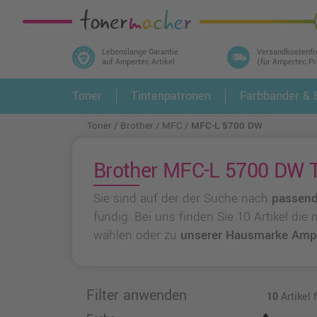
Lebenslange Garantie
Versandkostenfr
auf Ampertec Artikel
(für Ampertec P
In 3 einfachen Schritten ihr Druckermodell
Toner
Tintenpatronen
Farbbänder & E
1.
und alle dazu passenden Artikel finden ➤
Toner
Brother
MFC
MFC-L 5700 DW
Brother MFC-L 5700 DW T
Sie sind auf der der Suche nach
passend
fündig. Bei uns finden Sie 10 Artikel di
wählen oder zu
unserer Hausmarke Amp
Filter anwenden
10
Artikel