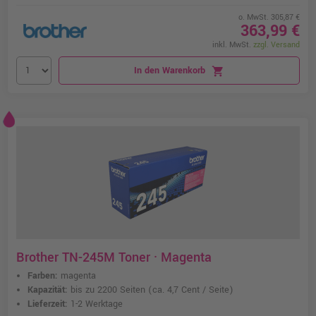
o. MwSt. 305,87 €
363,99 €
inkl. MwSt.
zzgl. Versand
In den Warenkorb
shopping_cart
Brother TN-245M Toner · Magenta
Farben:
magenta
Kapazität:
bis zu 2200 Seiten
(ca. 4,7 Cent / Seite)
Lieferzeit:
1-2 Werktage