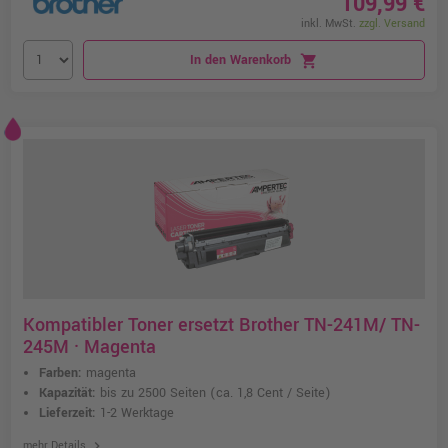
109,99 €
inkl. MwSt.
zzgl. Versand
In den Warenkorb
shopping_cart
Kompatibler Toner ersetzt Brother TN-241M/ TN-
245M · Magenta
Farben:
magenta
Kapazität:
bis zu 2500 Seiten
(ca. 1,8 Cent / Seite)
Lieferzeit:
1-2 Werktage
chevron_right
mehr Details