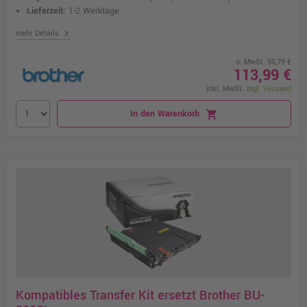
Lieferzeit:
1-2 Werktage
chevron_right
mehr Details
o. MwSt. 95,79 €
113,99 €
inkl. MwSt.
zzgl. Versand
In den Warenkorb
shopping_cart
Kompatibles Transfer Kit ersetzt Brother BU-