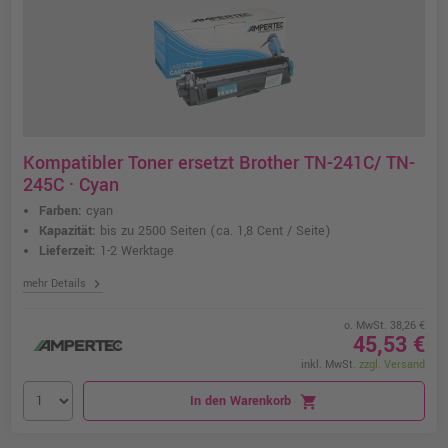
Kompatibler Toner ersetzt Brother TN-241C/ TN-
245C · Cyan
Farben:
cyan
Kapazität:
bis zu 2500 Seiten
(ca. 1,8 Cent / Seite)
Lieferzeit:
1-2 Werktage
chevron_right
mehr Details
o. MwSt. 38,26 €
45,53 €
inkl. MwSt.
zzgl. Versand
In den Warenkorb
shopping_cart