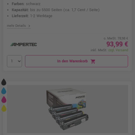
Farben:
schwarz
Kapazität:
bis zu 5500 Seiten
(ca. 1,7 Cent / Seite)
Lieferzeit:
1-2 Werktage
chevron_right
mehr Details
o. MwSt. 78,98 €
93,99 €
inkl. MwSt.
zzgl. Versand
In den Warenkorb
shopping_cart