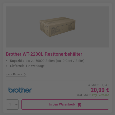
Brother WT-220CL Resttonerbehälter
Kapazität:
bis zu 50000 Seiten
(ca. 0 Cent / Seite)
Lieferzeit:
1-2 Werktage
chevron_right
mehr Details
o. MwSt. 17,64 €
20,99 €
inkl. MwSt.
zzgl. Versand
In den Warenkorb
shopping_cart