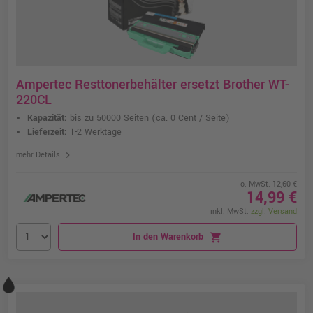
Ampertec Resttonerbehälter ersetzt Brother WT-
220CL
Kapazität:
bis zu 50000 Seiten
(ca. 0 Cent / Seite)
Lieferzeit:
1-2 Werktage
chevron_right
mehr Details
o. MwSt. 12,60 €
14,99 €
inkl. MwSt.
zzgl. Versand
In den Warenkorb
shopping_cart