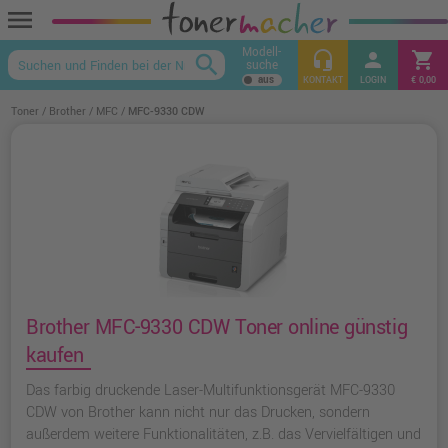
menu
Modell-
headset_mic
person
shopping_cart
search
suche
keyboard_arrow_up
KONTAKT
LOGIN
€ 0,00
Toner
Brother
MFC
MFC-9330 CDW
Brother MFC-9330 CDW Toner online günstig
kaufen
Das farbig druckende Laser-Multifunktionsgerät MFC-9330
CDW von Brother kann nicht nur das Drucken, sondern
außerdem weitere Funktionalitäten, z.B. das Vervielfältigen und