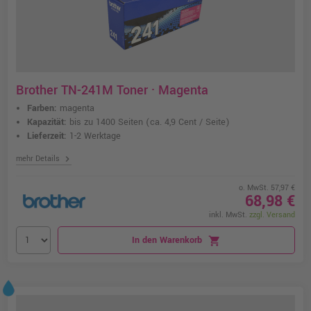
Brother TN-241M Toner · Magenta
Farben:
magenta
Kapazität:
bis zu 1400 Seiten
(ca. 4,9 Cent / Seite)
Lieferzeit:
1-2 Werktage
chevron_right
mehr Details
o. MwSt. 57,97 €
68,98 €
inkl. MwSt.
zzgl. Versand
In den Warenkorb
shopping_cart