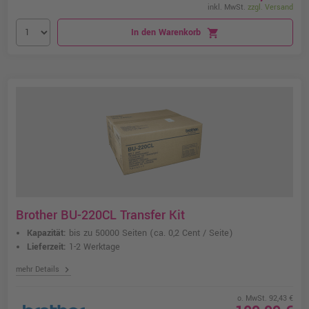
inkl. MwSt.
zzgl. Versand
In den Warenkorb
shopping_cart
Brother BU-220CL Transfer Kit
Kapazität:
bis zu 50000 Seiten
(ca. 0,2 Cent / Seite)
Lieferzeit:
1-2 Werktage
chevron_right
mehr Details
o. MwSt. 92,43 €