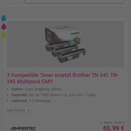
3 Kompatible Toner ersetzt Brother TN-241 TN-
245 Multipack CMY
Farben:
cyan, magenta, yellow
Kapazität:
bis zu 7500 Seiten
(ca. 0,9 Cent / Seite)
Lieferzeit:
1-2 Werktage
chevron_right
mehr Details
o. MwSt. 55,45 €
65,99 €