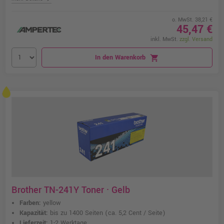
o. MwSt. 38,21 €
45,47 €
inkl. MwSt.
zzgl. Versand
In den Warenkorb
shopping_cart
Brother TN-241Y Toner · Gelb
Farben:
yellow
Kapazität:
bis zu 1400 Seiten
(ca. 5,2 Cent / Seite)
Lieferzeit:
1-2 Werktage