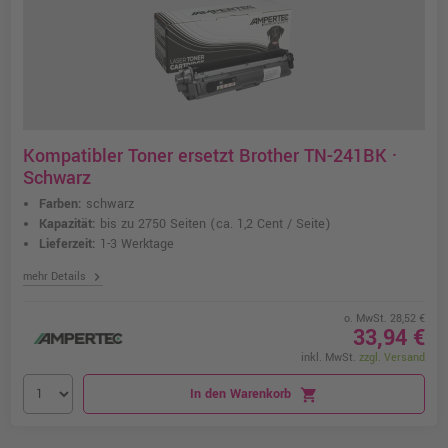
Kompatibler Toner ersetzt Brother TN-241BK ·
Schwarz
Farben:
schwarz
Kapazität:
bis zu 2750 Seiten
(ca. 1,2 Cent / Seite)
Lieferzeit:
1-3 Werktage
chevron_right
mehr Details
o. MwSt. 28,52 €
33,94 €
inkl. MwSt.
zzgl. Versand
In den Warenkorb
shopping_cart