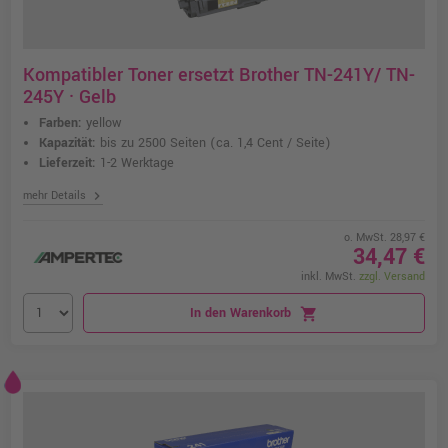
Kompatibler Toner ersetzt Brother TN-241Y/ TN-
245Y · Gelb
Farben:
yellow
Kapazität:
bis zu 2500 Seiten
(ca. 1,4 Cent / Seite)
Lieferzeit:
1-2 Werktage
chevron_right
mehr Details
o. MwSt. 28,97 €
34,47 €
inkl. MwSt.
zzgl. Versand
In den Warenkorb
shopping_cart