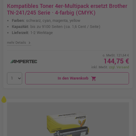
Kompatibles Toner 4er-Multipack ersetzt Brother
TN-241/245 Serie · 4-farbig (CMYK)
Farben:
schwarz, cyan, magenta, yellow
Kapazität:
bis zu 9100 Seiten
(ca. 1,6 Cent / Seite)
Lieferzeit:
1-2 Werktage
chevron_right
mehr Details
o. MwSt. 121,64 €
144,75 €
inkl. MwSt.
zzgl. Versand
In den Warenkorb
shopping_cart