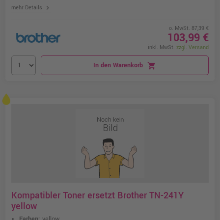
chevron_right
mehr Details
o. MwSt. 87,39 €
103,99 €
inkl. MwSt.
zzgl. Versand
In den Warenkorb
shopping_cart
Kompatibler Toner ersetzt Brother TN-241Y
yellow
Farben:
yellow