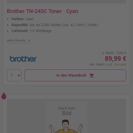
Brother TN-245C Toner · Cyan
Farben:
cyan
Kapazität:
bis zu 2200 Seiten
(ca. 4,1 Cent / Seite)
Lieferzeit:
1-2 Werktage
chevron_right
mehr Details
o. MwSt. 75,62 €
89,99 €
inkl. MwSt.
zzgl. Versand
In den Warenkorb
shopping_cart