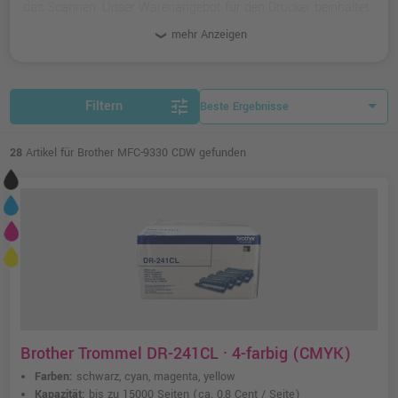
das Scannen. Unser Warenangebot für den Drucker beinhaltet
kompatible und originale Toner und Zubehör-Artikel.
mehr Anzeigen
tune
Filtern
28
Artikel für Brother MFC-9330 CDW gefunden
Brother Trommel DR-241CL · 4-farbig (CMYK)
Farben:
schwarz, cyan, magenta, yellow
Kapazität:
bis zu 15000 Seiten
(ca. 0,8 Cent / Seite)