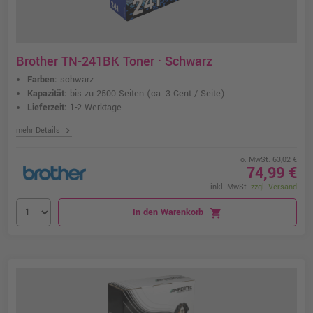
Brother TN-241BK Toner · Schwarz
Farben:
schwarz
Kapazität:
bis zu 2500 Seiten
(ca. 3 Cent / Seite)
Lieferzeit:
1-2 Werktage
chevron_right
mehr Details
o. MwSt. 63,02 €
74,99 €
inkl. MwSt.
zzgl. Versand
In den Warenkorb
shopping_cart