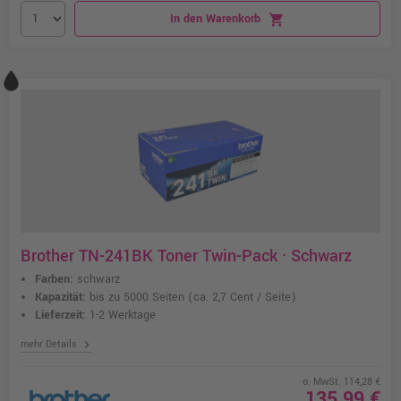
In den Warenkorb
shopping_cart
Brother TN-241BK Toner Twin-Pack · Schwarz
Farben:
schwarz
Kapazität:
bis zu 5000 Seiten
(ca. 2,7 Cent / Seite)
Lieferzeit:
1-2 Werktage
chevron_right
mehr Details
o. MwSt. 114,28 €
135,99 €