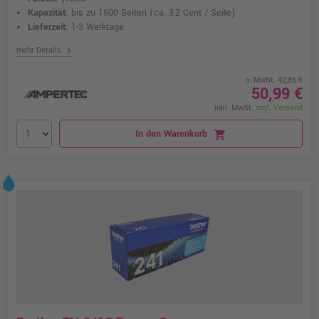
Kapazität:
bis zu 1600 Seiten
(ca. 3,2 Cent / Seite)
Lieferzeit:
1-3 Werktage
chevron_right
mehr Details
o. MwSt. 42,85 €
50,99 €
inkl. MwSt.
zzgl. Versand
In den Warenkorb
shopping_cart