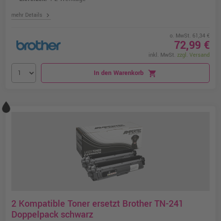
chevron_right
mehr Details
o. MwSt. 61,34 €
72,99 €
inkl. MwSt.
zzgl. Versand
In den Warenkorb
shopping_cart
2 Kompatible Toner ersetzt Brother TN-241
Doppelpack schwarz