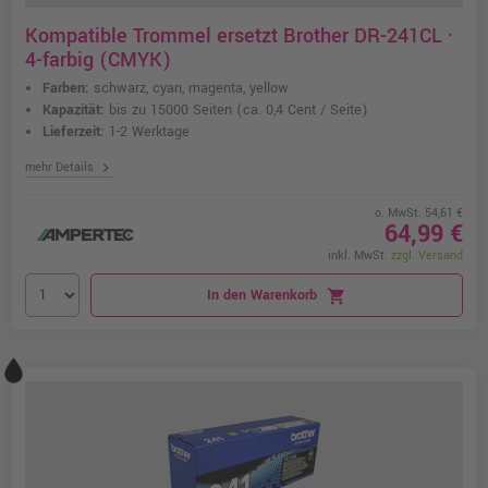
Kompatible Trommel ersetzt Brother DR-241CL ·
4-farbig (CMYK)
Farben:
schwarz, cyan, magenta, yellow
Kapazität:
bis zu 15000 Seiten
(ca. 0,4 Cent / Seite)
Lieferzeit:
1-2 Werktage
chevron_right
mehr Details
o. MwSt. 54,61 €
64,99 €
inkl. MwSt.
zzgl. Versand
In den Warenkorb
shopping_cart