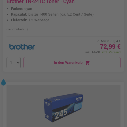
Brother TN-241C Toner · Cyan
Farben:
cyan
Kapazität:
bis zu 1400 Seiten
(ca. 5,2 Cent / Seite)
Lieferzeit:
1-2 Werktage
chevron_right
mehr Details
o. MwSt. 61,34 €
72,99 €
inkl. MwSt.
zzgl. Versand
In den Warenkorb
shopping_cart