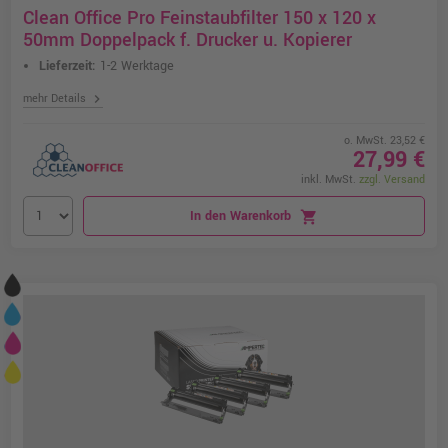
Clean Office Pro Feinstaubfilter 150 x 120 x
50mm Doppelpack f. Drucker u. Kopierer
Lieferzeit:
1-2 Werktage
chevron_right
mehr Details
o. MwSt. 23,52 €
27,99 €
inkl. MwSt.
zzgl. Versand
In den Warenkorb
shopping_cart