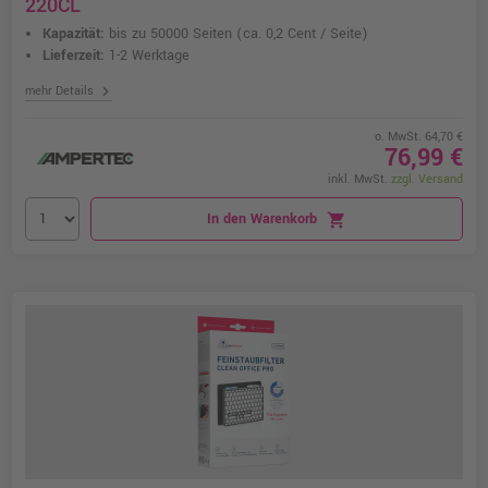
220CL
Kapazität:
bis zu 50000 Seiten
(ca. 0,2 Cent / Seite)
Lieferzeit:
1-2 Werktage
chevron_right
mehr Details
o. MwSt. 64,70 €
76,99 €
inkl. MwSt.
zzgl. Versand
In den Warenkorb
shopping_cart