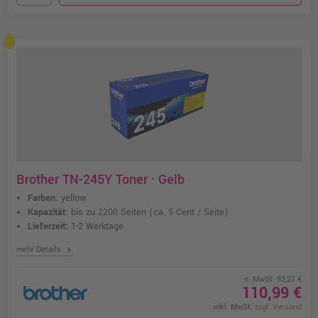
Brother TN-245Y Toner · Gelb
Farben:
yellow
Kapazität:
bis zu 2200 Seiten
(ca. 5 Cent / Seite)
Lieferzeit:
1-2 Werktage
chevron_right
mehr Details
o. MwSt. 93,27 €
110,99 €
inkl. MwSt.
zzgl. Versand