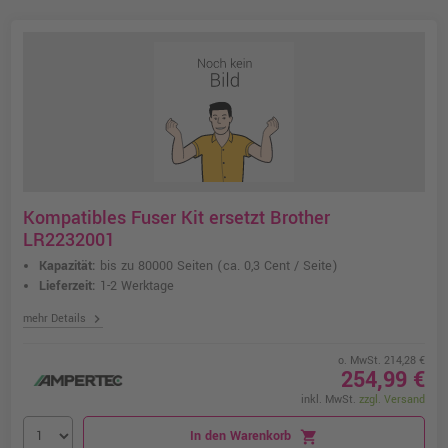
Kompatibles Fuser Kit ersetzt Brother
LR2232001
Kapazität:
bis zu 80000 Seiten
(ca. 0,3 Cent / Seite)
Lieferzeit:
1-2 Werktage
chevron_right
mehr Details
o. MwSt. 214,28 €
254,99 €
inkl. MwSt.
zzgl. Versand
In den Warenkorb
shopping_cart