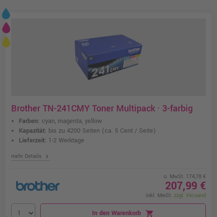
Brother TN-241CMY Toner Multipack · 3-farbig
Farben:
cyan, magenta, yellow
Kapazität:
bis zu 4200 Seiten
(ca. 5 Cent / Seite)
Lieferzeit:
1-2 Werktage
chevron_right
mehr Details
o. MwSt. 174,78 €
207,99 €
inkl. MwSt.
zzgl. Versand
In den Warenkorb
shopping_cart