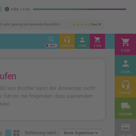
info
Hilfe / FAQ
ch, sehr günstig und anwenderfreundlich
Uwe W.
star
star
star
star
star
search
headset_mic
person
shopping_cart
shopping_cart
KONTAKT
LOGIN
€ 0,00
€ 0,00
person
LOGIN
aufen
headset_mic
160 von Brother kann der Anwender nicht
KONTAKT
ir führen die folgenden dazu passenden
ikel.
local_shipping
VERSAND
credit_card
g:
Sortierung nach:
ZAHLUNG