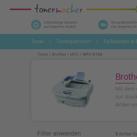
Lebenslange Garantie
Versandkostenfr
auf Ampertec Artikel
(für Ampertec P
In 3 einfachen Schritten ihr Druckermodell
Toner
Tintenpatronen
Farbbänder & E
1.
und alle dazu passenden Artikel finden ➤
Toner
Brother
MFC
MFC-9160
Broth
Mit dem 
nur druc
Artikel i
Filter anwenden
3
Artikel f