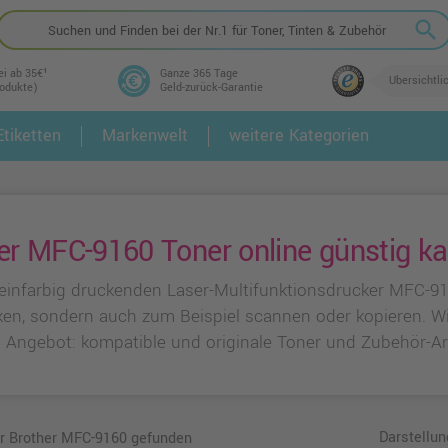
search
ei ab 35€¹
Ganze 365 Tage
Übersichtli
rodukte)
Geld-zurück-Garantie
tiketten
Markenwelt
weitere Kategorien
2.
3.
er MFC-9160 Toner online günstig k
einfarbig druckenden Laser-Multifunktionsdrucker MFC-9
ken, sondern auch zum Beispiel scannen oder kopieren. W
m Angebot: kompatible und originale Toner und Zubehör-Art
Darstellun
ür Brother MFC-9160 gefunden