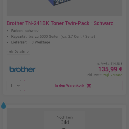
Brother TN-241BK Toner Twin-Pack · Schwarz
Farben:
schwarz
Kapazität:
bis zu 5000 Seiten
(ca. 2,7 Cent / Seite)
Lieferzeit:
1-3 Werktage
chevron_right
mehr Details
o. MwSt. 114,28 €
135,99 €
inkl. MwSt.
zzgl. Versand
In den Warenkorb
shopping_cart