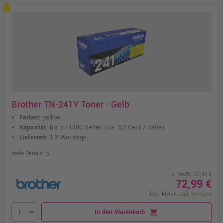
Brother TN-241Y Toner · Gelb
Farben:
yellow
Kapazität:
bis zu 1400 Seiten
(ca. 5,2 Cent / Seite)
Lieferzeit:
1-2 Werktage
chevron_right
mehr Details
o. MwSt. 61,34 €
72,99 €
inkl. MwSt.
zzgl. Versand
In den Warenkorb
shopping_cart