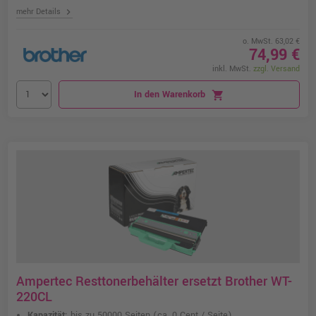
chevron_right
mehr Details
o. MwSt. 63,02 €
74,99 €
inkl. MwSt.
zzgl. Versand
In den Warenkorb
shopping_cart
Ampertec Resttonerbehälter ersetzt Brother WT-
220CL
Kapazität:
bis zu 50000 Seiten
(ca. 0 Cent / Seite)