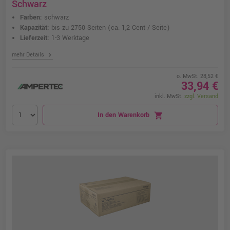
Schwarz
Farben:
schwarz
Kapazität:
bis zu 2750 Seiten
(ca. 1,2 Cent / Seite)
Lieferzeit:
1-3 Werktage
chevron_right
mehr Details
o. MwSt. 28,52 €
33,94 €
inkl. MwSt.
zzgl. Versand
In den Warenkorb
shopping_cart