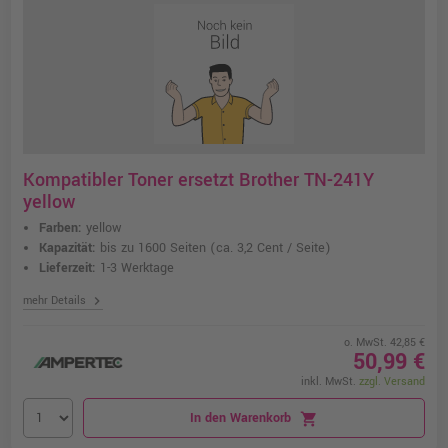
Kompatibler Toner ersetzt Brother TN-241Y
yellow
Farben:
yellow
Kapazität:
bis zu 1600 Seiten
(ca. 3,2 Cent / Seite)
Lieferzeit:
1-3 Werktage
chevron_right
mehr Details
o. MwSt. 42,85 €
50,99 €
inkl. MwSt.
zzgl. Versand
In den Warenkorb
shopping_cart