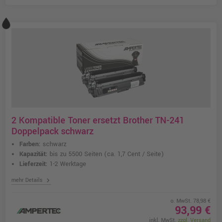
2 Kompatible Toner ersetzt Brother TN-241
Doppelpack schwarz
Farben:
schwarz
Kapazität:
bis zu 5500 Seiten
(ca. 1,7 Cent / Seite)
Lieferzeit:
1-2 Werktage
chevron_right
mehr Details
o. MwSt. 78,98 €
93,99 €
inkl. MwSt.
zzgl. Versand