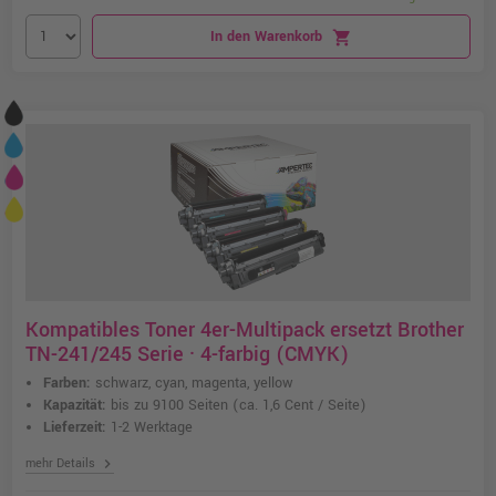
In den Warenkorb
shopping_cart
Kompatibles Toner 4er-Multipack ersetzt Brother
TN-241/245 Serie · 4-farbig (CMYK)
Farben:
schwarz, cyan, magenta, yellow
Kapazität:
bis zu 9100 Seiten
(ca. 1,6 Cent / Seite)
Lieferzeit:
1-2 Werktage
chevron_right
mehr Details