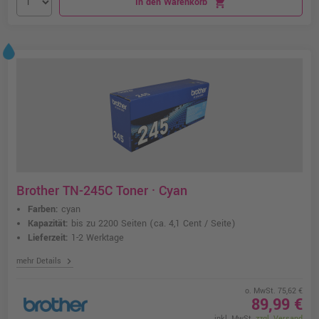
In den Warenkorb
shopping_cart
Brother TN-245C Toner · Cyan
Farben:
cyan
Kapazität:
bis zu 2200 Seiten
(ca. 4,1 Cent / Seite)
Lieferzeit:
1-2 Werktage
chevron_right
mehr Details
o. MwSt. 75,62 €
89,99 €
inkl. MwSt.
zzgl. Versand