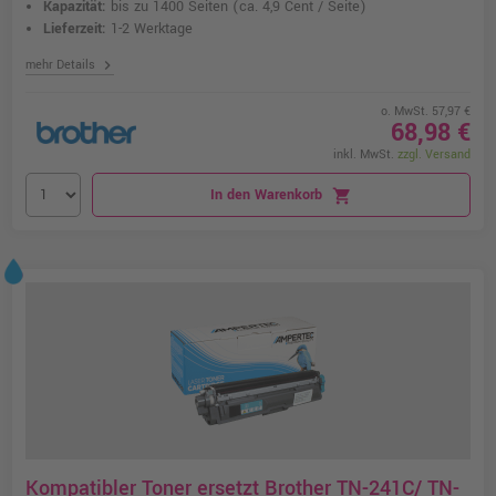
Kapazität:
bis zu 1400 Seiten
(ca. 4,9 Cent / Seite)
Lieferzeit:
1-2 Werktage
chevron_right
mehr Details
o. MwSt. 57,97 €
68,98 €
inkl. MwSt.
zzgl. Versand
In den Warenkorb
shopping_cart
Kompatibler Toner ersetzt Brother TN-241C/ TN-