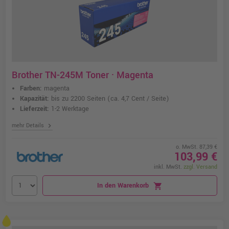
Brother TN-245M Toner · Magenta
Farben:
magenta
Kapazität:
bis zu 2200 Seiten
(ca. 4,7 Cent / Seite)
Lieferzeit:
1-2 Werktage
chevron_right
mehr Details
o. MwSt. 87,39 €
103,99 €
inkl. MwSt.
zzgl. Versand
In den Warenkorb
shopping_cart