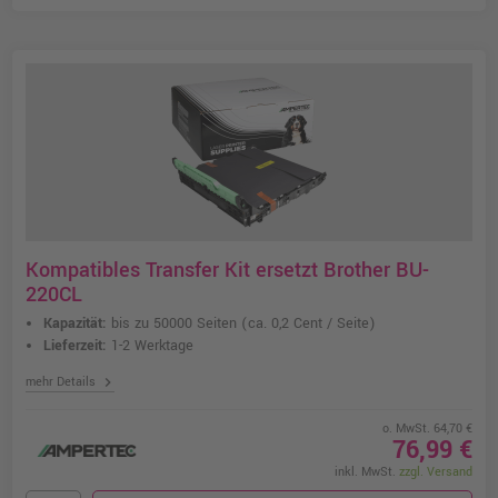
Kompatibles Transfer Kit ersetzt Brother BU-
220CL
Kapazität:
bis zu 50000 Seiten
(ca. 0,2 Cent / Seite)
Lieferzeit:
1-2 Werktage
chevron_right
mehr Details
o. MwSt. 64,70 €
76,99 €
inkl. MwSt.
zzgl. Versand