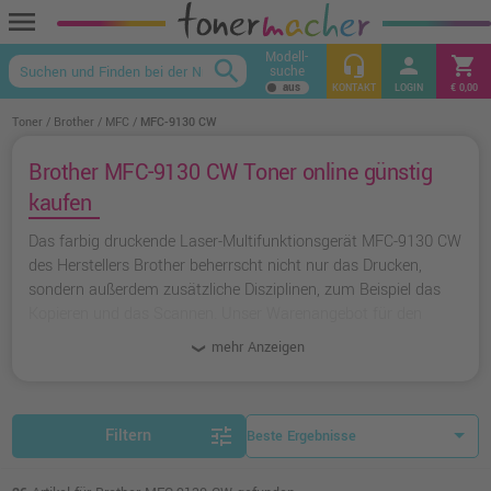
menu
Modell-
headset_mic
person
shopping_cart
search
suche
keyboard_arrow_up
KONTAKT
LOGIN
€ 0,00
Toner
Brother
MFC
MFC-9130 CW
Brother MFC-9130 CW Toner online günstig
kaufen
Das farbig druckende Laser-Multifunktionsgerät MFC-9130 CW
des Herstellers Brother beherrscht nicht nur das Drucken,
sondern außerdem zusätzliche Disziplinen, zum Beispiel das
Kopieren und das Scannen. Unser Warenangebot für den
Drucker beinhaltet kompatible und originale Toner und
mehr Anzeigen
Zubehör-Artikel.
tune
Filtern