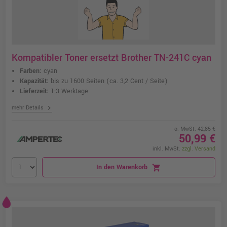
Kompatibler Toner ersetzt Brother TN-241C cyan
Farben:
cyan
Kapazität:
bis zu 1600 Seiten
(ca. 3,2 Cent / Seite)
Lieferzeit:
1-3 Werktage
chevron_right
mehr Details
o. MwSt. 42,85 €
50,99 €
inkl. MwSt.
zzgl. Versand
In den Warenkorb
shopping_cart