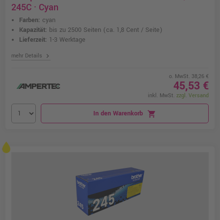
245C · Cyan
Farben:
cyan
Kapazität:
bis zu 2500 Seiten
(ca. 1,8 Cent / Seite)
Lieferzeit:
1-3 Werktage
chevron_right
mehr Details
o. MwSt. 38,26 €
45,53 €
inkl. MwSt.
zzgl. Versand
In den Warenkorb
shopping_cart