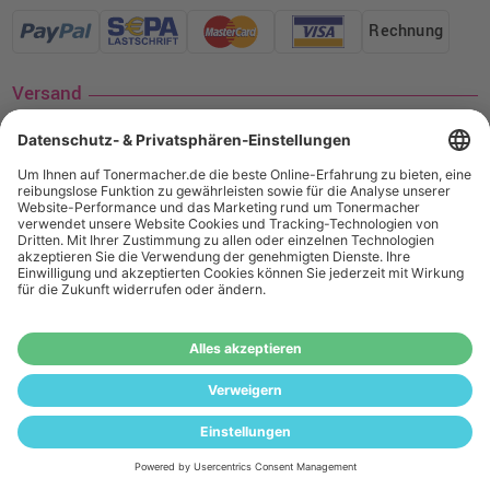
Rechnung
Versand
Social Media
¹ Nur gültig für den Versand innerhalb Deutschlands. Befindet sich ein Warenwert
von mindestens 35€ (inkl. Mwst.) an Ampertec Artikeln in Ihrem Warenkorb, ist der
Versand für Sie kostenfrei.