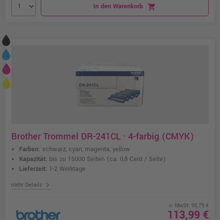
In den Warenkorb
shopping_cart
Brother Trommel DR-241CL · 4-farbig (CMYK)
Farben:
schwarz, cyan, magenta, yellow
Kapazität:
bis zu 15000 Seiten
(ca. 0,8 Cent / Seite)
Lieferzeit:
1-2 Werktage
chevron_right
mehr Details
o. MwSt. 95,79 €
113,99 €