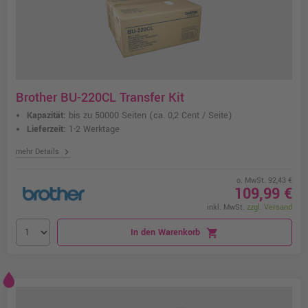
Brother BU-220CL Transfer Kit
Kapazität:
bis zu 50000 Seiten
(ca. 0,2 Cent / Seite)
Lieferzeit:
1-2 Werktage
chevron_right
mehr Details
o. MwSt. 92,43 €
109,99 €
inkl. MwSt.
zzgl. Versand
In den Warenkorb
shopping_cart