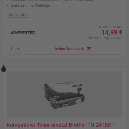
Lieferzeit:
1-2 Werktage
chevron_right
mehr Details
o. MwSt. 12,60 €
14,99 €
inkl. MwSt.
zzgl. Versand
In den Warenkorb
shopping_cart
Kompatibler Toner ersetzt Brother TN-241BK ·