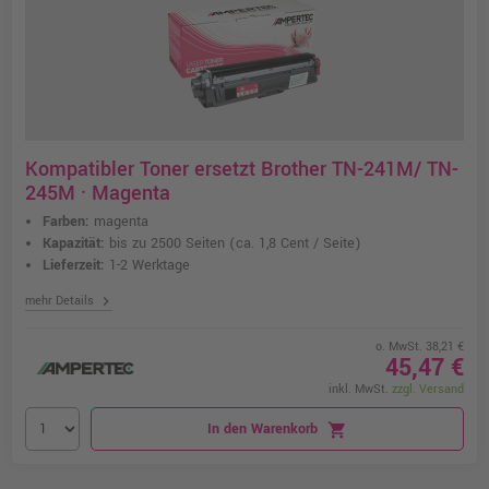
Kompatibler Toner ersetzt Brother TN-241M/ TN-
245M · Magenta
Farben:
magenta
Kapazität:
bis zu 2500 Seiten
(ca. 1,8 Cent / Seite)
Lieferzeit:
1-2 Werktage
chevron_right
mehr Details
o. MwSt. 38,21 €
45,47 €
inkl. MwSt.
zzgl. Versand
In den Warenkorb
shopping_cart