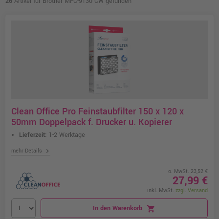
26
Artikel für Brother MFC-9130 CW gefunden
Clean Office Pro Feinstaubfilter 150 x 120 x
50mm Doppelpack f. Drucker u. Kopierer
Lieferzeit:
1-2 Werktage
chevron_right
mehr Details
o. MwSt. 23,52 €
27,99 €
inkl. MwSt.
zzgl. Versand
In den Warenkorb
shopping_cart