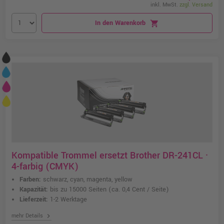
inkl. MwSt.
zzgl. Versand
In den Warenkorb
shopping_cart
Kompatible Trommel ersetzt Brother DR-241CL ·
4-farbig (CMYK)
Farben:
schwarz, cyan, magenta, yellow
Kapazität:
bis zu 15000 Seiten
(ca. 0,4 Cent / Seite)
Lieferzeit:
1-2 Werktage
chevron_right
mehr Details