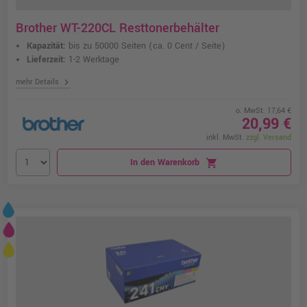
Brother WT-220CL Resttonerbehälter
Kapazität:
bis zu 50000 Seiten
(ca. 0 Cent / Seite)
Lieferzeit:
1-2 Werktage
chevron_right
mehr Details
o. MwSt. 17,64 €
20,99 €
inkl. MwSt.
zzgl. Versand
In den Warenkorb
shopping_cart