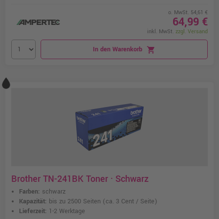
o. MwSt. 54,61 €
64,99 €
inkl. MwSt.
zzgl. Versand
In den Warenkorb
shopping_cart
Brother TN-241BK Toner · Schwarz
Farben:
schwarz
Kapazität:
bis zu 2500 Seiten
(ca. 3 Cent / Seite)
Lieferzeit:
1-2 Werktage