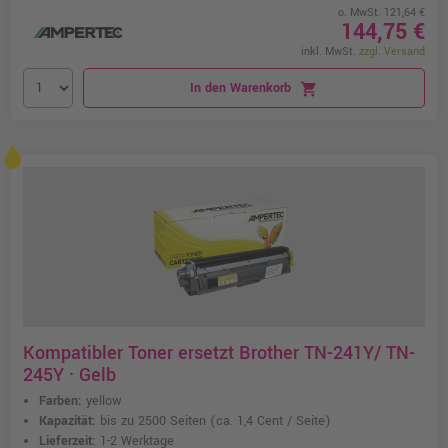
o. MwSt. 121,64 €
144,75 €
inkl. MwSt.
zzgl. Versand
In den Warenkorb
shopping_cart
Kompatibler Toner ersetzt Brother TN-241Y/ TN-
245Y · Gelb
Farben:
yellow
Kapazität:
bis zu 2500 Seiten
(ca. 1,4 Cent / Seite)
Lieferzeit:
1-2 Werktage