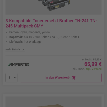
3 Kompatible Toner ersetzt Brother TN-241 TN-
245 Multipack CMY
Farben:
cyan, magenta, yellow
Kapazität:
bis zu 7500 Seiten
(ca. 0,9 Cent / Seite)
Lieferzeit:
1-2 Werktage
chevron_right
mehr Details
o. MwSt. 55,45 €
65,99 €
inkl. MwSt.
zzgl. Versand
In den Warenkorb
shopping_cart