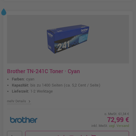
Brother TN-241C Toner · Cyan
Farben:
cyan
Kapazität:
bis zu 1400 Seiten
(ca. 5,2 Cent / Seite)
Lieferzeit:
1-2 Werktage
chevron_right
mehr Details
o. MwSt. 61,34 €
72,99 €
inkl. MwSt.
zzgl. Versand