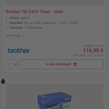
Brother TN-245Y Toner · Gelb
Farben:
yellow
Kapazität:
bis zu 2200 Seiten
(ca. 5 Cent / Seite)
Lieferzeit:
1-2 Werktage
chevron_right
mehr Details
o. MwSt. 93,27 €
110,99 €
inkl. MwSt.
zzgl. Versand
In den Warenkorb
shopping_cart