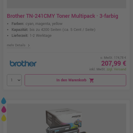
Brother TN-241CMY Toner Multipack · 3-farbig
Farben:
cyan, magenta, yellow
Kapazität:
bis zu 4200 Seiten
(ca. 5 Cent / Seite)
Lieferzeit:
1-2 Werktage
chevron_right
mehr Details
o. MwSt. 174,78 €
207,99 €
inkl. MwSt.
zzgl. Versand
In den Warenkorb
shopping_cart