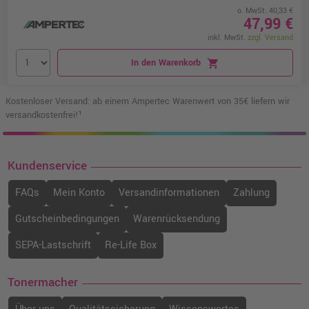
o. MwSt. 40,33 €
47,99 €
inkl. MwSt.
zzgl. Versand
In den Warenkorb
shopping_cart
Kostenloser Versand: ab einem Ampertec Warenwert von 35€ liefern wir
versandkostenfrei!¹
Kundenservice
FAQs
Mein Konto
Versandinformationen
Zahlung
Gutscheinbedingungen
Warenrücksendung
SEPA-Lastschrift
Re-Life Box
Tonermacher