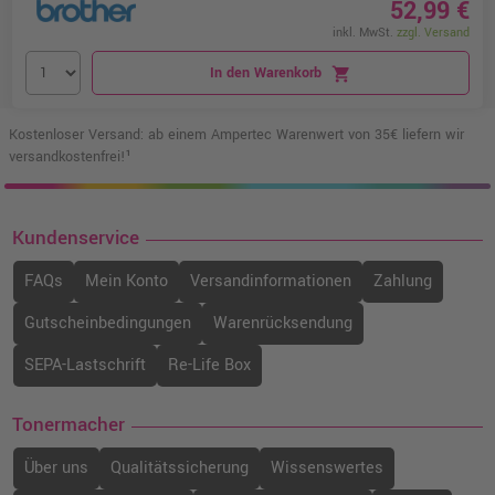
52,99 €
inkl. MwSt.
zzgl. Versand
In den Warenkorb
shopping_cart
Kostenloser Versand: ab einem Ampertec Warenwert von 35€ liefern wir
versandkostenfrei!¹
Kundenservice
FAQs
Mein Konto
Versandinformationen
Zahlung
Gutscheinbedingungen
Warenrücksendung
SEPA-Lastschrift
Re-Life Box
Tonermacher
Über uns
Qualitätssicherung
Wissenswertes