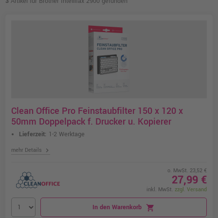
3
Artikel für Brother Intellifax 2900 gefunden
Clean Office Pro Feinstaubfilter 150 x 120 x
50mm Doppelpack f. Drucker u. Kopierer
Lieferzeit:
1-2 Werktage
chevron_right
mehr Details
o. MwSt. 23,52 €
27,99 €
inkl. MwSt.
zzgl. Versand
In den Warenkorb
shopping_cart