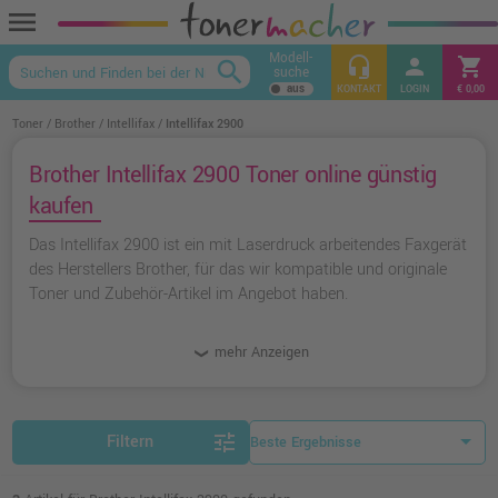
menu
Modell-
headset_mic
person
shopping_cart
search
suche
keyboard_arrow_up
KONTAKT
LOGIN
€ 0,00
Toner
Brother
Intellifax
Intellifax 2900
Brother Intellifax 2900 Toner online günstig
kaufen
Das Intellifax 2900 ist ein mit Laserdruck arbeitendes Faxgerät
des Herstellers Brother, für das wir kompatible und originale
Toner und Zubehör-Artikel im Angebot haben.
mehr Anzeigen
tune
Filtern