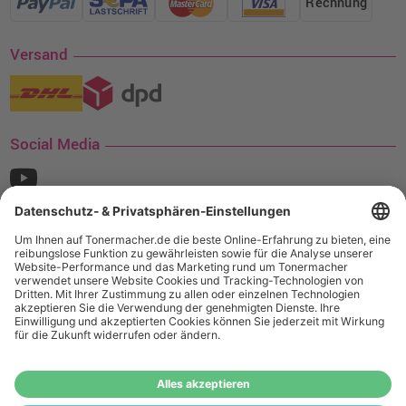
Rechnung
Versand
Social Media
¹ Nur gültig für den Versand innerhalb Deutschlands. Befindet sich ein Warenwert
von mindestens 35€ (inkl. Mwst.) an Ampertec Artikeln in Ihrem Warenkorb, ist der
Versand für Sie kostenfrei.