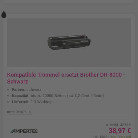
Kompatible Trommel ersetzt Brother DR-8000 ·
Schwarz
Farben:
schwarz
Kapazität:
bis zu 20000 Seiten
(ca. 0,2 Cent / Seite)
Lieferzeit:
1-3 Werktage
chevron_right
mehr Details
o. MwSt. 32,75 €
38,97 €
inkl. MwSt.
zzgl. Versand