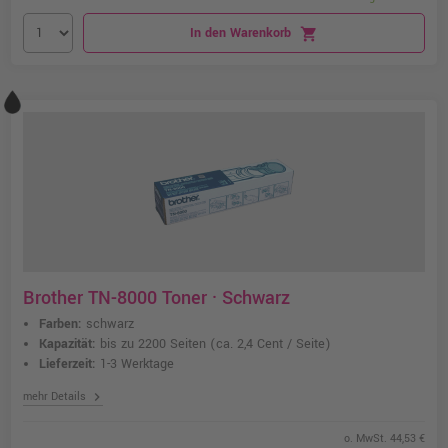
In den Warenkorb
shopping_cart
Brother TN-8000 Toner · Schwarz
Farben:
schwarz
Kapazität:
bis zu 2200 Seiten
(ca. 2,4 Cent / Seite)
Lieferzeit:
1-3 Werktage
chevron_right
mehr Details
o. MwSt. 44,53 €