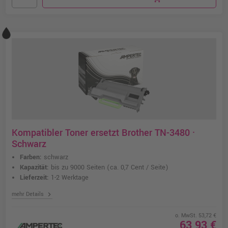
Kompatibler Toner ersetzt Brother TN-3480 ·
Schwarz
Farben:
schwarz
Kapazität:
bis zu 9000 Seiten
(ca. 0,7 Cent / Seite)
Lieferzeit:
1-2 Werktage
chevron_right
mehr Details
o. MwSt. 53,72 €
63,93 €