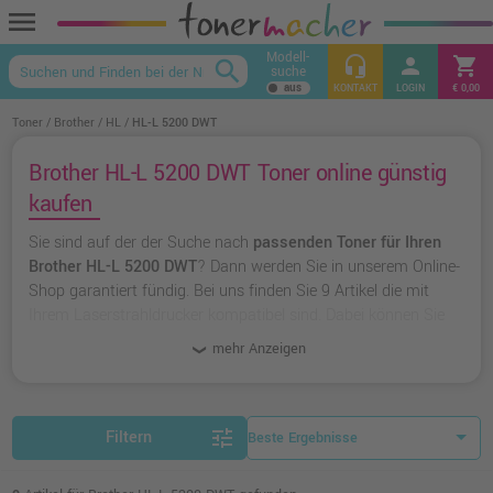
menu
Modell-
headset_mic
person
shopping_cart
search
suche
keyboard_arrow_up
KONTAKT
LOGIN
€ 0,00
Toner
Brother
HL
HL-L 5200 DWT
Brother HL-L 5200 DWT Toner online günstig
kaufen
Sie sind auf der der Suche nach
passenden Toner für Ihren
Brother HL-L 5200 DWT
? Dann werden Sie in unserem Online-
Shop garantiert fündig. Bei uns finden Sie 9 Artikel die mit
Ihrem Laserstrahldrucker kompatibel sind. Dabei können Sie
aus
originalen Toner von Brother
wählen oder zu
unserer
mehr Anzeigen
Hausmarke Ampertec
greifen.
tune
Filtern