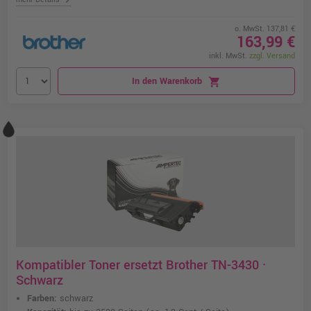
o. MwSt. 137,81 €
163,99 €
inkl. MwSt.
zzgl. Versand
In den Warenkorb
shopping_cart
Kompatibler Toner ersetzt Brother TN-3430 ·
Schwarz
Farben:
schwarz