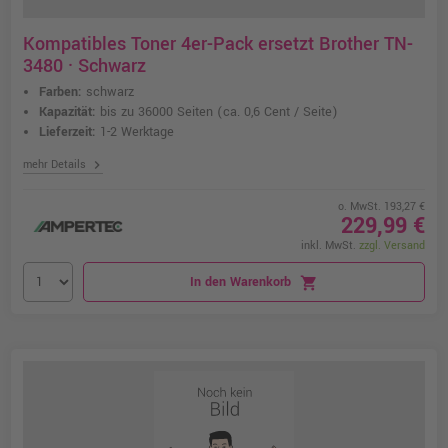
Kompatibles Toner 4er-Pack ersetzt Brother TN-
3480 · Schwarz
Farben:
schwarz
Kapazität:
bis zu 36000 Seiten
(ca. 0,6 Cent / Seite)
Lieferzeit:
1-2 Werktage
chevron_right
mehr Details
o. MwSt. 193,27 €
229,99 €
inkl. MwSt.
zzgl. Versand
In den Warenkorb
shopping_cart