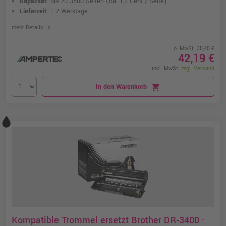
Kapazität:
bis zu 3500 Seiten
(ca. 1,2 Cent / Seite)
Lieferzeit:
1-2 Werktage
chevron_right
mehr Details
o. MwSt. 35,45 €
42,19 €
inkl. MwSt.
zzgl. Versand
In den Warenkorb
shopping_cart
Kompatible Trommel ersetzt Brother DR-3400 ·