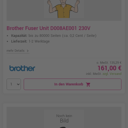
Brother Fuser Unit D008AE001 230V
Kapazität:
bis zu 80000 Seiten
(ca. 0,2 Cent / Seite)
Lieferzeit:
1-2 Werktage
chevron_right
mehr Details
o. MwSt. 135,29 €
161,00 €
inkl. MwSt.
zzgl. Versand
In den Warenkorb
shopping_cart