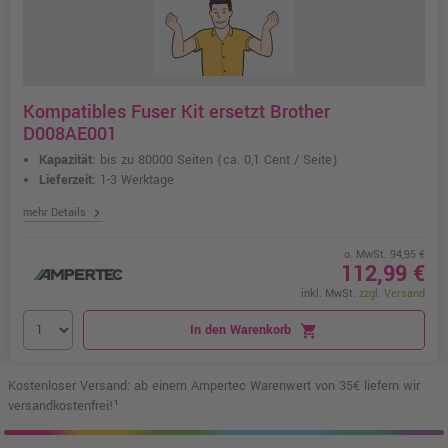
Kompatibles Fuser Kit ersetzt Brother
D008AE001
Kapazität:
bis zu 80000 Seiten
(ca. 0,1 Cent / Seite)
Lieferzeit:
1-3 Werktage
chevron_right
mehr Details
o. MwSt. 94,95 €
112,99 €
inkl. MwSt.
zzgl. Versand
In den Warenkorb
shopping_cart
Kostenloser Versand: ab einem Ampertec Warenwert von 35€ liefern wir
versandkostenfrei!¹