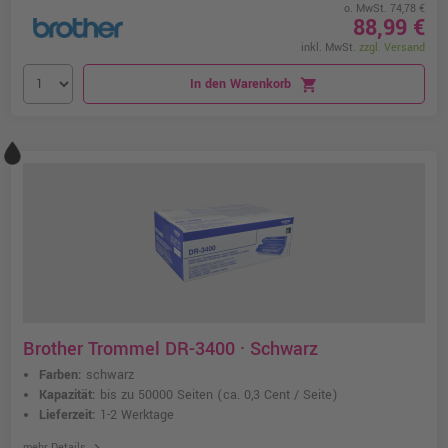
o. MwSt. 74,78 €
88,99 €
inkl. MwSt.
zzgl. Versand
In den Warenkorb
shopping_cart
Brother Trommel DR-3400 · Schwarz
Farben:
schwarz
Kapazität:
bis zu 50000 Seiten
(ca. 0,3 Cent / Seite)
Lieferzeit:
1-2 Werktage
chevron_right
mehr Details