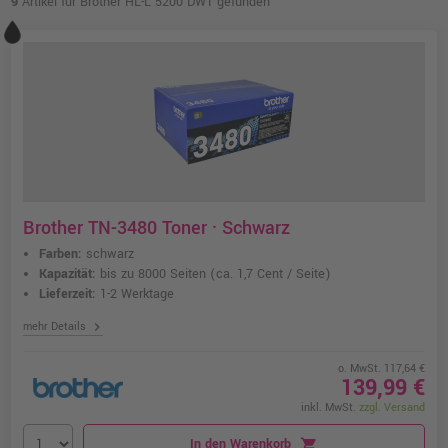
9
Artikel für Brother HL-L 5200 DWT gefunden
Brother TN-3480 Toner · Schwarz
Farben:
schwarz
Kapazität:
bis zu 8000 Seiten
(ca. 1,7 Cent / Seite)
Lieferzeit:
1-2 Werktage
chevron_right
mehr Details
o. MwSt. 117,64 €
139,99 €
inkl. MwSt.
zzgl. Versand
In den Warenkorb
shopping_cart