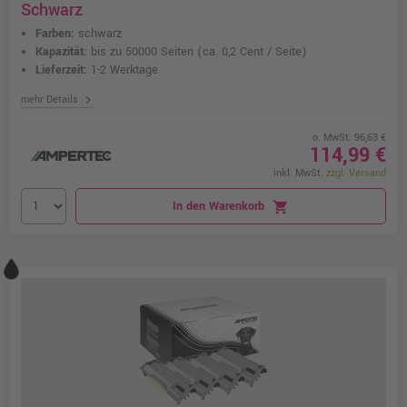
Schwarz
Farben:
schwarz
Kapazität:
bis zu 50000 Seiten
(ca. 0,2 Cent / Seite)
Lieferzeit:
1-2 Werktage
chevron_right
mehr Details
o. MwSt. 96,63 €
114,99 €
inkl. MwSt.
zzgl. Versand
In den Warenkorb
shopping_cart