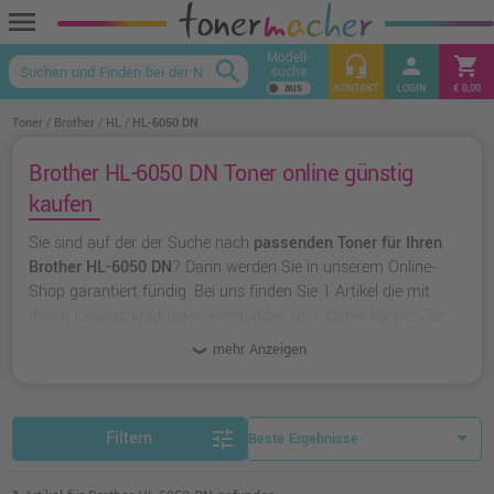
menu
Modell-
headset_mic
person
shopping_cart
search
suche
keyboard_arrow_up
KONTAKT
LOGIN
€ 0,00
Toner
Brother
HL
HL-6050 DN
Brother HL-6050 DN Toner online günstig
kaufen
Sie sind auf der der Suche nach
passenden Toner für Ihren
Brother HL-6050 DN
? Dann werden Sie in unserem Online-
Shop garantiert fündig. Bei uns finden Sie 1 Artikel die mit
Ihrem Laserstrahldrucker kompatibel sind. Dabei können Sie
aus
originalen Toner von Brother
wählen oder zu
unserer
mehr Anzeigen
Hausmarke Ampertec
greifen.
tune
Filtern