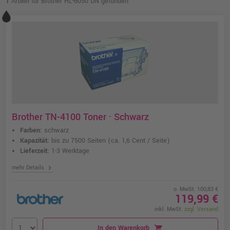
1
Artikel für Brother HL-6050 DN gefunden
Brother TN-4100 Toner · Schwarz
Farben:
schwarz
Kapazität:
bis zu 7500 Seiten
(ca. 1,6 Cent / Seite)
Lieferzeit:
1-3 Werktage
chevron_right
mehr Details
o. MwSt. 100,83 €
119,99 €
inkl. MwSt.
zzgl. Versand
In den Warenkorb
shopping_cart