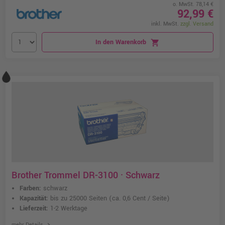
o. MwSt. 78,14 €
92,99 €
inkl. MwSt.
zzgl. Versand
In den Warenkorb
shopping_cart
Brother Trommel DR-3100 · Schwarz
Farben:
schwarz
Kapazität:
bis zu 25000 Seiten
(ca. 0,6 Cent / Seite)
Lieferzeit:
1-2 Werktage
chevron_right
mehr Details