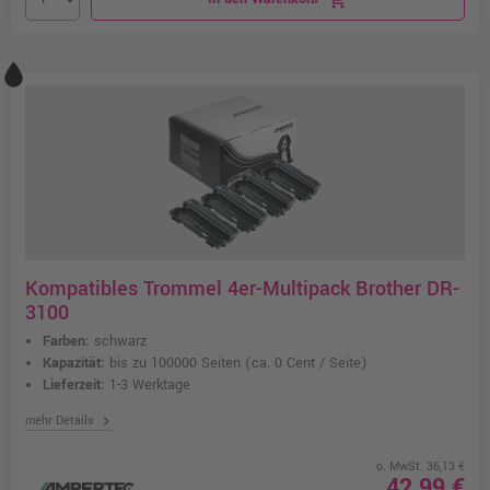
Kompatibles Trommel 4er-Multipack Brother DR-
3100
Farben:
schwarz
Kapazität:
bis zu 100000 Seiten
(ca. 0 Cent / Seite)
Lieferzeit:
1-3 Werktage
chevron_right
mehr Details
o. MwSt. 36,13 €
42,99 €