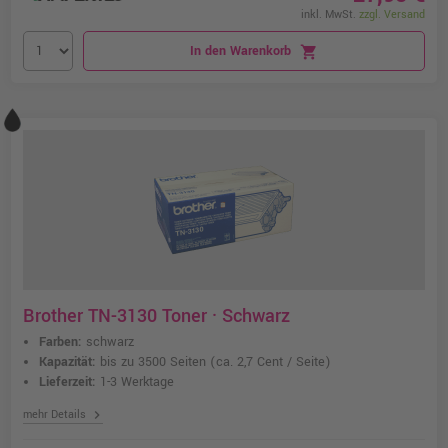
inkl. MwSt.
zzgl. Versand
In den Warenkorb
shopping_cart
Brother TN-3130 Toner · Schwarz
Farben:
schwarz
Kapazität:
bis zu 3500 Seiten
(ca. 2,7 Cent / Seite)
Lieferzeit:
1-3 Werktage
chevron_right
mehr Details