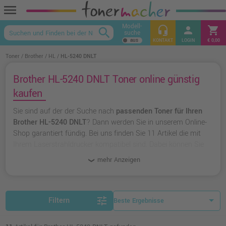
menu
Modell-
headset_mic
person
shopping_cart
search
suche
keyboard_arrow_up
KONTAKT
LOGIN
€ 0,00
Toner
Brother
HL
HL-5240 DNLT
Brother HL-5240 DNLT Toner online günstig
kaufen
Sie sind auf der der Suche nach
passenden Toner für Ihren
Brother HL-5240 DNLT
? Dann werden Sie in unserem Online-
Shop garantiert fündig. Bei uns finden Sie 11 Artikel die mit
Ihrem Laserstrahldrucker kompatibel sind. Dabei können Sie
aus
originalen Toner von Brother
wählen oder zu
unserer
mehr Anzeigen
Hausmarke Ampertec
greifen.
tune
Filtern