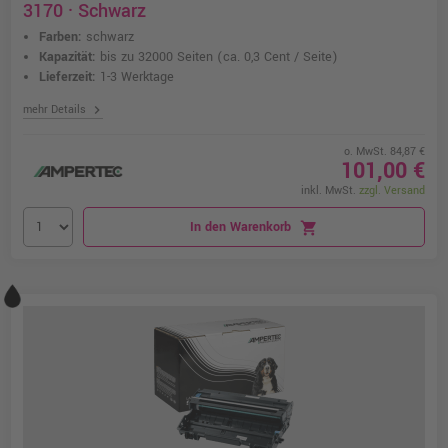
3170 · Schwarz
Farben:
schwarz
Kapazität:
bis zu 32000 Seiten
(ca. 0,3 Cent / Seite)
Lieferzeit:
1-3 Werktage
chevron_right
mehr Details
o. MwSt. 84,87 €
101,00 €
inkl. MwSt.
zzgl. Versand
In den Warenkorb
shopping_cart