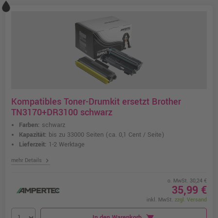
Kompatibles Toner-Drumkit ersetzt Brother
TN3170+DR3100 schwarz
Farben:
schwarz
Kapazität:
bis zu 33000 Seiten
(ca. 0,1 Cent / Seite)
Lieferzeit:
1-2 Werktage
chevron_right
mehr Details
o. MwSt. 30,24 €
35,99 €
inkl. MwSt.
zzgl. Versand
In den Warenkorb
shopping_cart