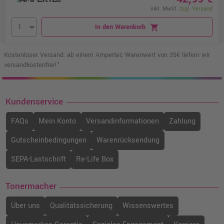
inkl. MwSt.
zzgl. Versand
In den Warenkorb
shopping_cart
Kostenloser Versand: ab einem Ampertec Warenwert von 35€ liefern wir
versandkostenfrei!¹
Kundenservice
FAQs
Mein Konto
Versandinformationen
Zahlung
Gutscheinbedingungen
Warenrücksendung
SEPA-Lastschrift
Re-Life Box
Tonermacher
Über uns
Qualitätssicherung
Wissenswertes