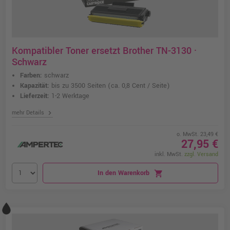
Kompatibler Toner ersetzt Brother TN-3130 ·
Schwarz
Farben:
schwarz
Kapazität:
bis zu 3500 Seiten
(ca. 0,8 Cent / Seite)
Lieferzeit:
1-2 Werktage
chevron_right
mehr Details
o. MwSt. 23,49 €
27,95 €
inkl. MwSt.
zzgl. Versand
In den Warenkorb
shopping_cart