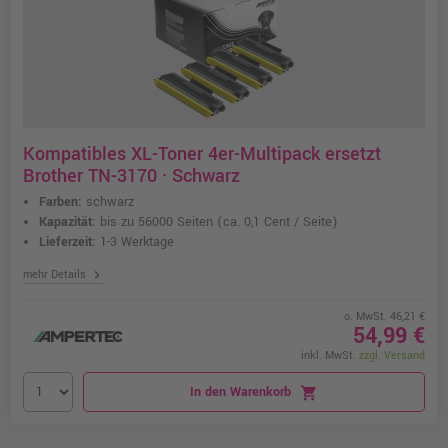
Kompatibles XL-Toner 4er-Multipack ersetzt
Brother TN-3170 · Schwarz
Farben:
schwarz
Kapazität:
bis zu 56000 Seiten
(ca. 0,1 Cent / Seite)
Lieferzeit:
1-3 Werktage
chevron_right
mehr Details
o. MwSt. 46,21 €
54,99 €
inkl. MwSt.
zzgl. Versand
In den Warenkorb
shopping_cart