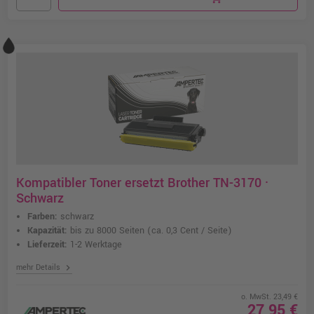
Kompatibler Toner ersetzt Brother TN-3170 ·
Schwarz
Farben:
schwarz
Kapazität:
bis zu 8000 Seiten
(ca. 0,3 Cent / Seite)
Lieferzeit:
1-2 Werktage
chevron_right
mehr Details
o. MwSt. 23,49 €
27,95 €