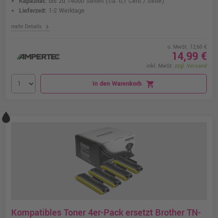
Kapazität:
bis zu 14000 Seiten
(ca. 0,1 Cent / Seite)
Lieferzeit:
1-2 Werktage
chevron_right
mehr Details
o. MwSt. 12,60 €
14,99 €
inkl. MwSt.
zzgl. Versand
In den Warenkorb
shopping_cart
Kompatibles Toner 4er-Pack ersetzt Brother TN-