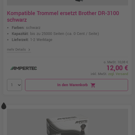
Kompatible Trommel ersetzt Brother DR-3100
schwarz
Farben:
schwarz
Kapazität:
bis zu 25000 Seiten
(ca. 0 Cent / Seite)
Lieferzeit:
1-2 Werktage
chevron_right
mehr Details
o. MwSt. 10,08 €
12,00 €
inkl. MwSt.
zzgl. Versand
In den Warenkorb
shopping_cart