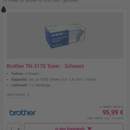
11
Artikel für Brother HL-5240 DNLT gefunden
Brother TN-3170 Toner · Schwarz
Farben:
schwarz
Kapazität:
bis zu 7000 Seiten
(ca. 1,4 Cent / Seite)
Lieferzeit:
1-2 Werktage
chevron_right
mehr Details
o. MwSt. 80,66 €
95,99 €
inkl. MwSt.
zzgl. Versand
In den Warenkorb
shopping_cart