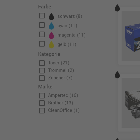
Farbe
check_box_outline_blank
schwarz
(8)
check_box_outline_blank
cyan
(11)
check_box_outline_blank
magenta
(11)
check_box_outline_blank
gelb
(11)
Kategorie
check_box_outline_blank
Toner
(21)
check_box_outline_blank
Trommel
(2)
check_box_outline_blank
Zubehör
(7)
Marke
check_box_outline_blank
Ampertec
(16)
check_box_outline_blank
Brother
(13)
check_box_outline_blank
CleanOffice
(1)