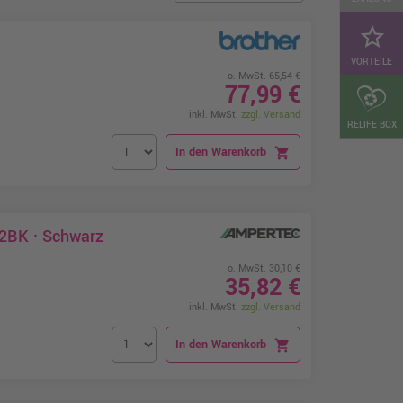
star_border
VORTEILE
o. MwSt. 65,54 €
77,99 €
inkl. MwSt.
zzgl. Versand
RELIFE BOX
In den Warenkorb
shopping_cart
42BK · Schwarz
o. MwSt. 30,10 €
35,82 €
inkl. MwSt.
zzgl. Versand
In den Warenkorb
shopping_cart