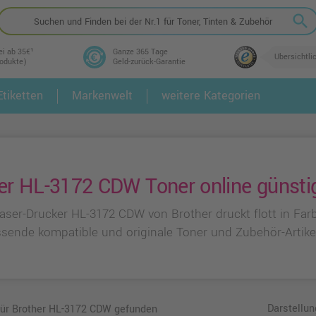
search
ei ab 35€¹
Ganze 365 Tage
Übersichtli
rodukte)
Geld-zurück-Garantie
tiketten
Markenwelt
weitere Kategorien
2.
3.
er HL-3172 CDW Toner online günsti
laser-Drucker HL-3172 CDW von Brother druckt flott in Far
ssende kompatible und originale Toner und Zubehör-Artike
Darstellun
 für Brother HL-3172 CDW gefunden