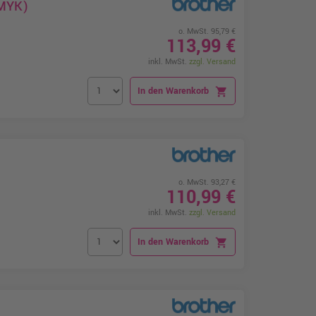
CMYK)
o. MwSt. 95,79 €
113,99 €
inkl. MwSt.
zzgl. Versand
In den Warenkorb
shopping_cart
o. MwSt. 93,27 €
110,99 €
inkl. MwSt.
zzgl. Versand
In den Warenkorb
shopping_cart