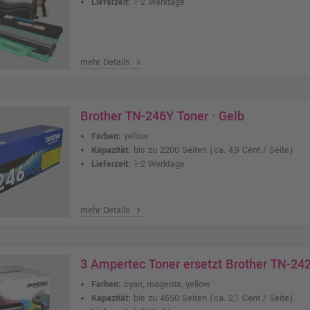
Lieferzeit:
1-2 Werktage
mehr Details
chevron_right
Brother TN-246Y Toner · Gelb
Farben:
yellow
Kapazität:
bis zu 2200 Seiten
(ca. 4,9 Cent / Seite)
Lieferzeit:
1-2 Werktage
mehr Details
chevron_right
3 Ampertec Toner ersetzt Brother TN-24
Farben:
cyan, magenta, yellow
Kapazität:
bis zu 4650 Seiten
(ca. 2,1 Cent / Seite)