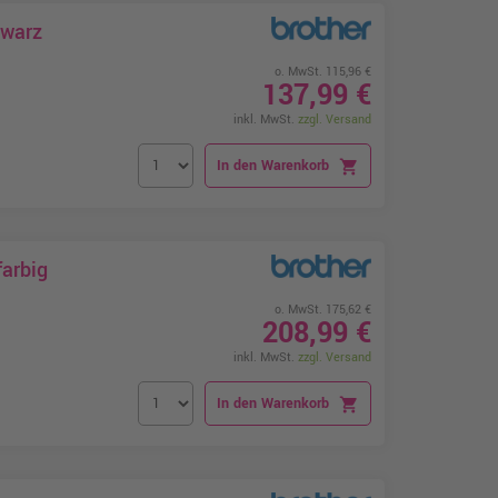
hwarz
o. MwSt. 115,96 €
137,99 €
inkl. MwSt.
zzgl. Versand
In den Warenkorb
shopping_cart
farbig
o. MwSt. 175,62 €
208,99 €
inkl. MwSt.
zzgl. Versand
In den Warenkorb
shopping_cart