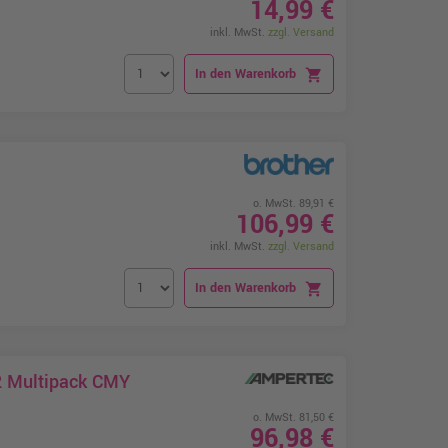
14,99 €
inkl. MwSt.
zzgl. Versand
In den Warenkorb
shopping_cart
o. MwSt. 89,91 €
106,99 €
inkl. MwSt.
zzgl. Versand
In den Warenkorb
shopping_cart
2 Multipack CMY
o. MwSt. 81,50 €
96,98 €