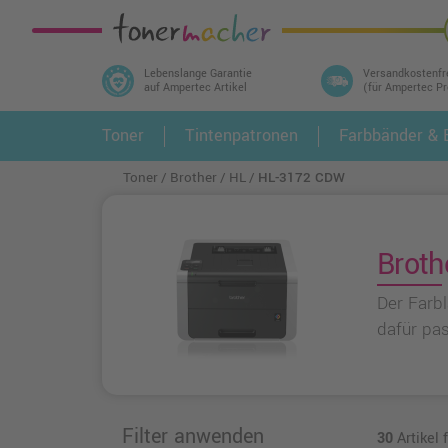
Lebenslange Garantie
Versandkostenfr
auf Ampertec Artikel
(für Ampertec P
In 3 einfachen Schritten ihr Druckermodell
Toner
Tintenpatronen
Farbbänder & E
1.
und alle dazu passenden Artikel finden ➤
Toner
Brother
HL
HL-3172 CDW
Broth
Der Farb
dafür pa
Filter anwenden
30
Artikel