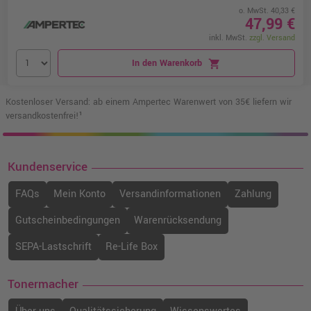
o. MwSt. 40,33 €
47,99 €
inkl. MwSt.
zzgl. Versand
In den Warenkorb
shopping_cart
Kostenloser Versand: ab einem Ampertec Warenwert von 35€ liefern wir
versandkostenfrei!¹
Kundenservice
FAQs
Mein Konto
Versandinformationen
Zahlung
Gutscheinbedingungen
Warenrücksendung
SEPA-Lastschrift
Re-Life Box
Tonermacher