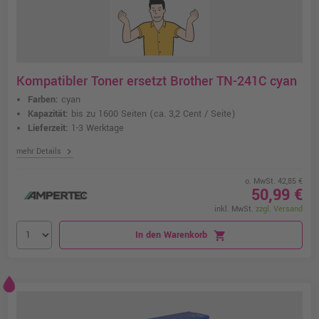
Kompatibler Toner ersetzt Brother TN-241C cyan
Farben:
cyan
Kapazität:
bis zu 1600 Seiten
(ca. 3,2 Cent / Seite)
Lieferzeit:
1-3 Werktage
chevron_right
mehr Details
o. MwSt. 42,85 €
50,99 €
inkl. MwSt.
zzgl. Versand
In den Warenkorb
shopping_cart