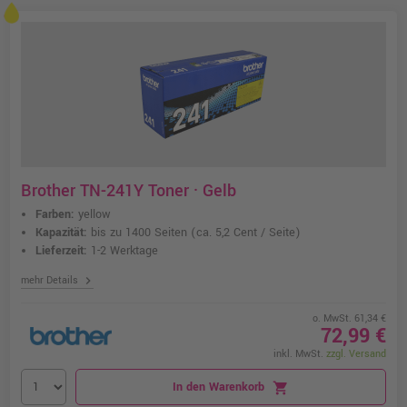
Brother TN-241Y Toner · Gelb
Farben:
yellow
Kapazität:
bis zu 1400 Seiten
(ca. 5,2 Cent / Seite)
Lieferzeit:
1-2 Werktage
chevron_right
mehr Details
o. MwSt. 61,34 €
72,99 €
inkl. MwSt.
zzgl. Versand
In den Warenkorb
shopping_cart