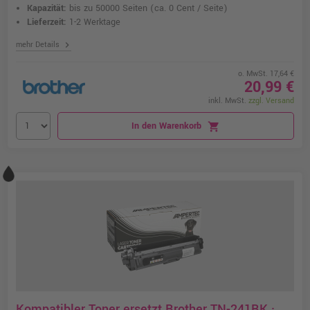
Kapazität:
bis zu 50000 Seiten
(ca. 0 Cent / Seite)
Lieferzeit:
1-2 Werktage
chevron_right
mehr Details
o. MwSt. 17,64 €
20,99 €
inkl. MwSt.
zzgl. Versand
In den Warenkorb
shopping_cart
Kompatibler Toner ersetzt Brother TN-241BK ·