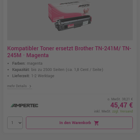
Kompatibler Toner ersetzt Brother TN-241M/ TN-
245M · Magenta
Farben:
magenta
Kapazität:
bis zu 2500 Seiten
(ca. 1,8 Cent / Seite)
Lieferzeit:
1-2 Werktage
chevron_right
mehr Details
o. MwSt. 38,21 €
45,47 €
inkl. MwSt.
zzgl. Versand
In den Warenkorb
shopping_cart