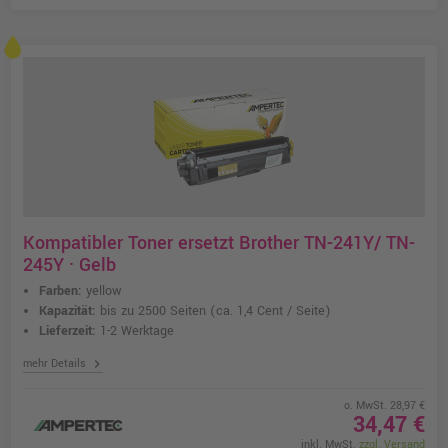
Kompatibler Toner ersetzt Brother TN-241Y/ TN-
245Y · Gelb
Farben:
yellow
Kapazität:
bis zu 2500 Seiten
(ca. 1,4 Cent / Seite)
Lieferzeit:
1-2 Werktage
chevron_right
mehr Details
o. MwSt. 28,97 €
34,47 €
inkl. MwSt.
zzgl. Versand