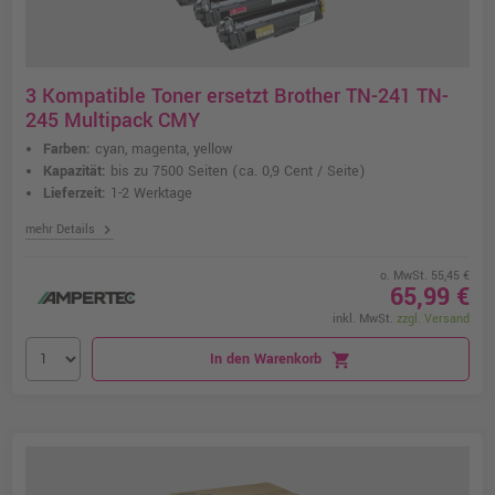
3 Kompatible Toner ersetzt Brother TN-241 TN-
245 Multipack CMY
Farben:
cyan, magenta, yellow
Kapazität:
bis zu 7500 Seiten
(ca. 0,9 Cent / Seite)
Lieferzeit:
1-2 Werktage
chevron_right
mehr Details
o. MwSt. 55,45 €
65,99 €
inkl. MwSt.
zzgl. Versand
In den Warenkorb
shopping_cart