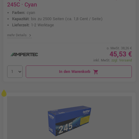
245C · Cyan
Farben:
cyan
Kapazität:
bis zu 2500 Seiten
(ca. 1,8 Cent / Seite)
Lieferzeit:
1-2 Werktage
chevron_right
mehr Details
o. MwSt. 38,26 €
45,53 €
inkl. MwSt.
zzgl. Versand
In den Warenkorb
shopping_cart