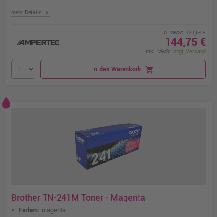
chevron_right
mehr Details
o. MwSt. 121,64 €
144,75 €
inkl. MwSt.
zzgl. Versand
In den Warenkorb
shopping_cart
Brother TN-241M Toner · Magenta
Farben:
magenta