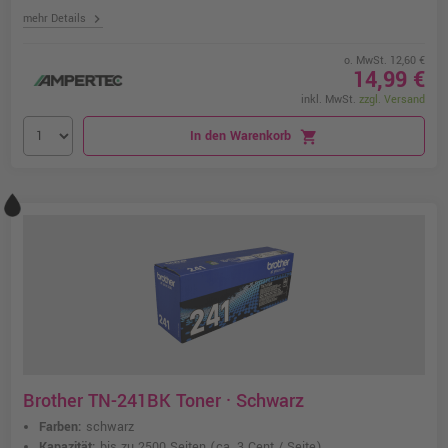
chevron_right
mehr Details
o. MwSt. 12,60 €
14,99 €
inkl. MwSt.
zzgl. Versand
In den Warenkorb
shopping_cart
Brother TN-241BK Toner · Schwarz
Farben:
schwarz
Kapazität:
bis zu 2500 Seiten
(ca. 3 Cent / Seite)