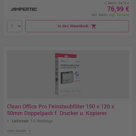
o. MwSt. 64,70 €
76,99 €
inkl. MwSt.
zzgl. Versand
In den Warenkorb
shopping_cart
Clean Office Pro Feinstaubfilter 150 x 120 x
50mm Doppelpack f. Drucker u. Kopierer
Lieferzeit:
1-2 Werktage
chevron_right
mehr Details