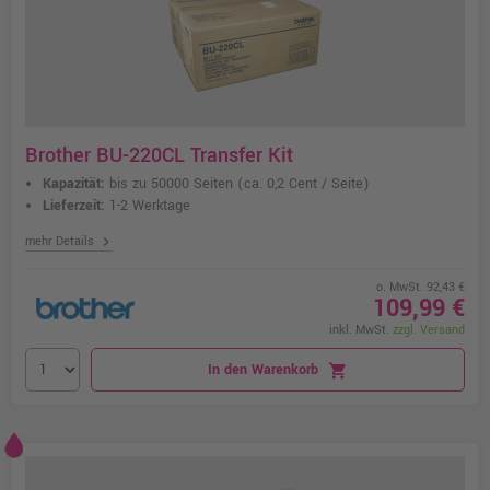
Brother BU-220CL Transfer Kit
Kapazität:
bis zu 50000 Seiten
(ca. 0,2 Cent / Seite)
Lieferzeit:
1-2 Werktage
chevron_right
mehr Details
o. MwSt. 92,43 €
109,99 €
inkl. MwSt.
zzgl. Versand
In den Warenkorb
shopping_cart