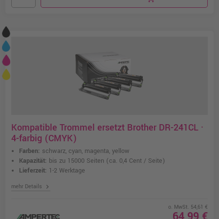
Kompatible Trommel ersetzt Brother DR-241CL ·
4-farbig (CMYK)
Farben:
schwarz, cyan, magenta, yellow
Kapazität:
bis zu 15000 Seiten
(ca. 0,4 Cent / Seite)
Lieferzeit:
1-2 Werktage
chevron_right
mehr Details
o. MwSt. 54,61 €
64,99 €