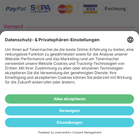
Rechnung
Versand
Social Media
¹ Nur gültig für den Versand innerhalb Deutschlands. Befindet sich ein Warenwert
von mindestens 35€ (inkl. Mwst.) an Ampertec Artikeln in Ihrem Warenkorb, ist der
Versand für Sie kostenfrei.