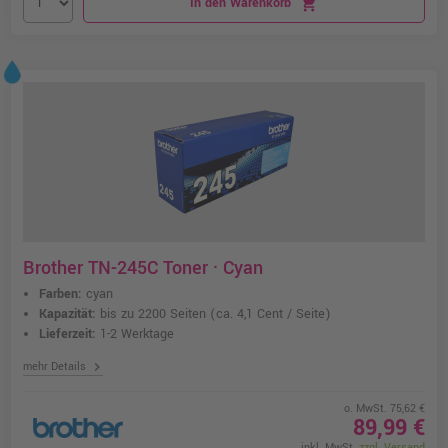
In den Warenkorb
shopping_cart
Brother TN-245C Toner · Cyan
Farben:
cyan
Kapazität:
bis zu 2200 Seiten
(ca. 4,1 Cent / Seite)
Lieferzeit:
1-2 Werktage
chevron_right
mehr Details
o. MwSt. 75,62 €
89,99 €
inkl. MwSt.
zzgl. Versand