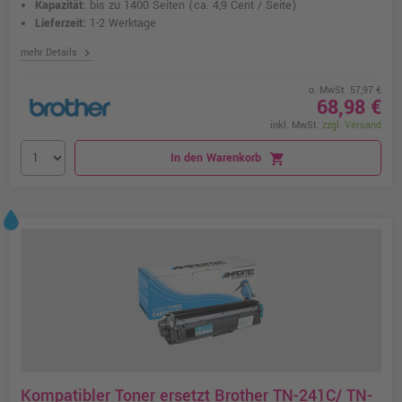
Kapazität:
bis zu 1400 Seiten
(ca. 4,9 Cent / Seite)
Lieferzeit:
1-2 Werktage
chevron_right
mehr Details
o. MwSt. 57,97 €
68,98 €
inkl. MwSt.
zzgl. Versand
In den Warenkorb
shopping_cart
Kompatibler Toner ersetzt Brother TN-241C/ TN-