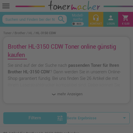
menu
Modell-
headset_mic
person
shopping_cart
search
suche
keyboard_arrow_up
KONTAKT
LOGIN
€ 0,00
Toner
Brother
HL
HL-3150 CDW
Brother HL-3150 CDW Toner online günstig
kaufen
Sie sind auf der der Suche nach
passenden Toner für Ihren
Brother HL-3150 CDW
? Dann werden Sie in unserem Online-
Shop garantiert fündig. Bei uns finden Sie 26 Artikel die mit
Ihrem Laserstrahldrucker kompatibel sind. Dabei können Sie
aus
originalen Toner von Brother
wählen oder zu
unserer
mehr Anzeigen
Hausmarke Ampertec
greifen.
tune
Filtern