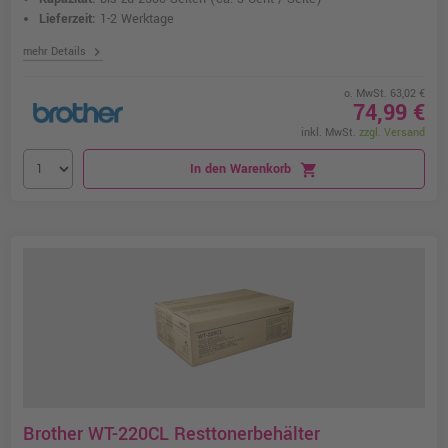
Lieferzeit:
1-2 Werktage
chevron_right
mehr Details
o. MwSt. 63,02 €
74,99 €
inkl. MwSt.
zzgl. Versand
In den Warenkorb
shopping_cart
Brother WT-220CL Resttonerbehälter