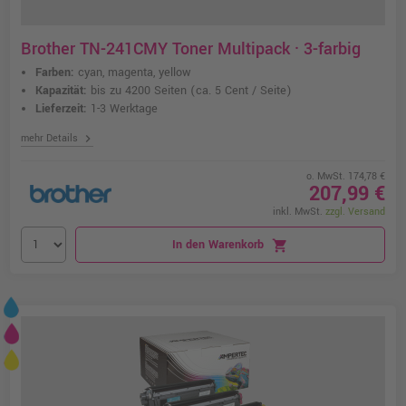
Brother TN-241CMY Toner Multipack · 3-farbig
Farben:
cyan, magenta, yellow
Kapazität:
bis zu 4200 Seiten
(ca. 5 Cent / Seite)
Lieferzeit:
1-3 Werktage
chevron_right
mehr Details
o. MwSt. 174,78 €
207,99 €
inkl. MwSt.
zzgl. Versand
In den Warenkorb
shopping_cart