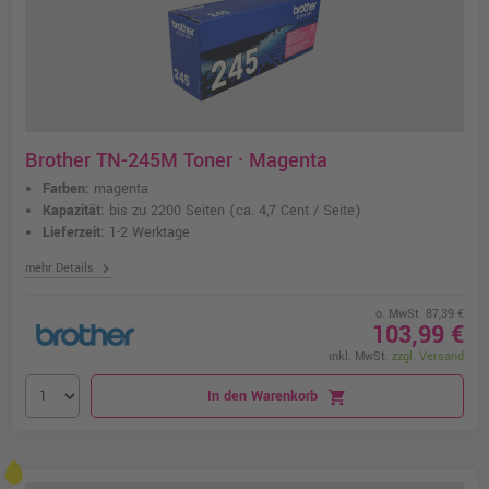
Brother TN-245M Toner · Magenta
Farben:
magenta
Kapazität:
bis zu 2200 Seiten
(ca. 4,7 Cent / Seite)
Lieferzeit:
1-2 Werktage
chevron_right
mehr Details
o. MwSt. 87,39 €
103,99 €
inkl. MwSt.
zzgl. Versand
In den Warenkorb
shopping_cart