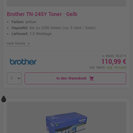
Brother TN-245Y Toner · Gelb
Farben:
yellow
Kapazität:
bis zu 2200 Seiten
(ca. 5 Cent / Seite)
Lieferzeit:
1-2 Werktage
chevron_right
mehr Details
o. MwSt. 93,27 €
110,99 €
inkl. MwSt.
zzgl. Versand
In den Warenkorb
shopping_cart