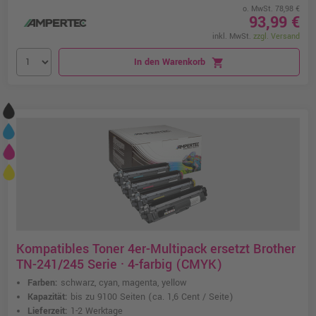
o. MwSt. 78,98 €
93,99 €
inkl. MwSt.
zzgl. Versand
In den Warenkorb
shopping_cart
Kompatibles Toner 4er-Multipack ersetzt Brother
TN-241/245 Serie · 4-farbig (CMYK)
Farben:
schwarz, cyan, magenta, yellow
Kapazität:
bis zu 9100 Seiten
(ca. 1,6 Cent / Seite)
Lieferzeit:
1-2 Werktage