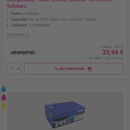
Schwarz
Farben:
schwarz
Kapazität:
bis zu 2750 Seiten
(ca. 1,2 Cent / Seite)
Lieferzeit:
1-3 Werktage
chevron_right
mehr Details
o. MwSt. 28,52 €
33,94 €
inkl. MwSt.
zzgl. Versand
In den Warenkorb
shopping_cart