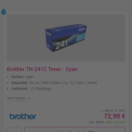
Brother TN-241C Toner · Cyan
Farben:
cyan
Kapazität:
bis zu 1400 Seiten
(ca. 5,2 Cent / Seite)
Lieferzeit:
1-2 Werktage
chevron_right
mehr Details
o. MwSt. 61,34 €
72,99 €
inkl. MwSt.
zzgl. Versand