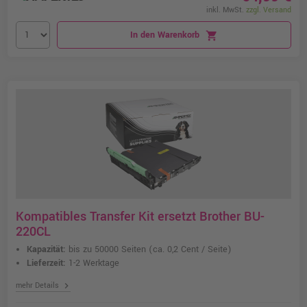
inkl. MwSt.
zzgl. Versand
In den Warenkorb
shopping_cart
Kompatibles Transfer Kit ersetzt Brother BU-
220CL
Kapazität:
bis zu 50000 Seiten
(ca. 0,2 Cent / Seite)
Lieferzeit:
1-2 Werktage
chevron_right
mehr Details