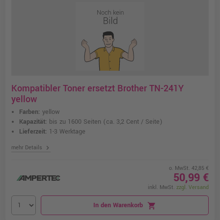
Kompatibler Toner ersetzt Brother TN-241Y
yellow
Farben:
yellow
Kapazität:
bis zu 1600 Seiten
(ca. 3,2 Cent / Seite)
Lieferzeit:
1-3 Werktage
chevron_right
mehr Details
o. MwSt. 42,85 €
50,99 €
inkl. MwSt.
zzgl. Versand
In den Warenkorb
shopping_cart