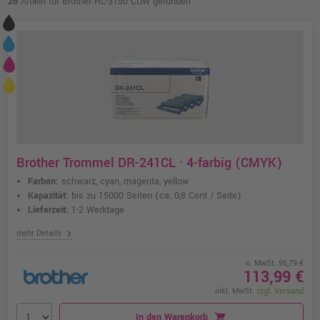
26
Artikel für Brother HL-3150 CDW gefunden
Brother Trommel DR-241CL · 4-farbig (CMYK)
Farben:
schwarz, cyan, magenta, yellow
Kapazität:
bis zu 15000 Seiten
(ca. 0,8 Cent / Seite)
Lieferzeit:
1-2 Werktage
chevron_right
mehr Details
o. MwSt. 95,79 €
113,99 €
inkl. MwSt.
zzgl. Versand
In den Warenkorb
shopping_cart