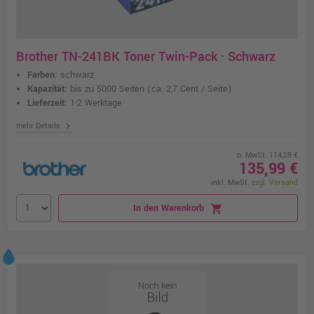
Brother TN-241BK Toner Twin-Pack · Schwarz
Farben:
schwarz
Kapazität:
bis zu 5000 Seiten
(ca. 2,7 Cent / Seite)
Lieferzeit:
1-2 Werktage
chevron_right
mehr Details
o. MwSt. 114,28 €
135,99 €
inkl. MwSt.
zzgl. Versand
In den Warenkorb
shopping_cart