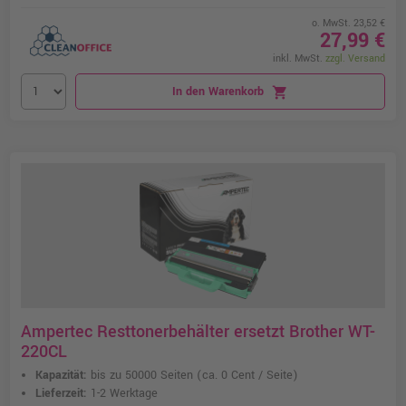
o. MwSt. 23,52 €
27,99 €
inkl. MwSt.
zzgl. Versand
In den Warenkorb
shopping_cart
Ampertec Resttonerbehälter ersetzt Brother WT-
220CL
Kapazität:
bis zu 50000 Seiten
(ca. 0 Cent / Seite)
Lieferzeit:
1-2 Werktage