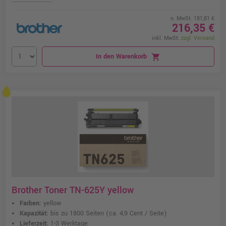
o. MwSt. 181,81 €
216,35 €
inkl. MwSt.
zzgl. Versand
In den Warenkorb
shopping_cart
Brother Toner TN-625Y yellow
Farben:
yellow
Kapazität:
bis zu 1800 Seiten
(ca. 4,9 Cent / Seite)
Lieferzeit:
1-3 Werktage