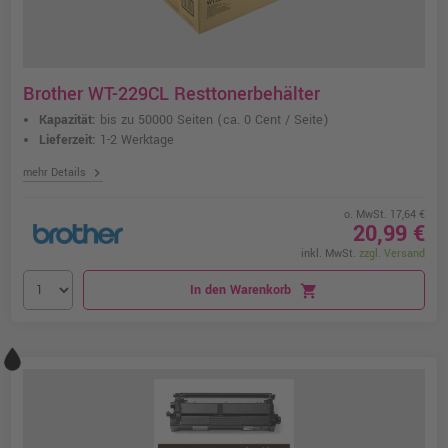
Brother WT-229CL Resttonerbehälter
Kapazität:
bis zu 50000 Seiten
(ca. 0 Cent / Seite)
Lieferzeit:
1-2 Werktage
chevron_right
mehr Details
o. MwSt. 17,64 €
20,99 €
inkl. MwSt.
zzgl. Versand
In den Warenkorb
shopping_cart