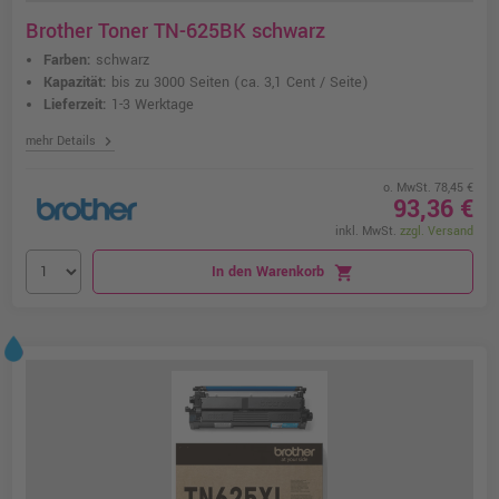
Brother Toner TN-625BK schwarz
Farben:
schwarz
Kapazität:
bis zu 3000 Seiten
(ca. 3,1 Cent / Seite)
Lieferzeit:
1-3 Werktage
chevron_right
mehr Details
o. MwSt. 78,45 €
93,36 €
inkl. MwSt.
zzgl. Versand
In den Warenkorb
shopping_cart