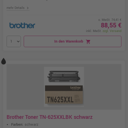
chevron_right
mehr Details
o. MwSt. 74,41 €
88,55 €
inkl. MwSt.
zzgl. Versand
In den Warenkorb
shopping_cart
Brother Toner TN-625XXLBK schwarz
Farben:
schwarz