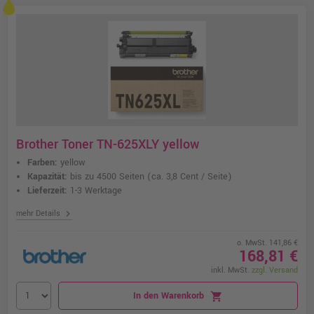
Brother Toner TN-625XLY yellow
Farben:
yellow
Kapazität:
bis zu 4500 Seiten
(ca. 3,8 Cent / Seite)
Lieferzeit:
1-3 Werktage
chevron_right
mehr Details
o. MwSt. 141,86 €
168,81 €
inkl. MwSt.
zzgl. Versand
In den Warenkorb
shopping_cart