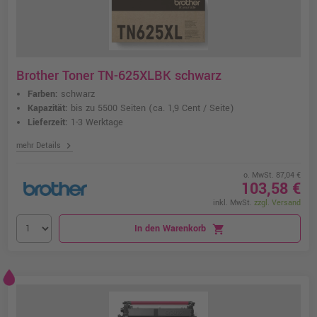
Brother Toner TN-625XLBK schwarz
Farben:
schwarz
Kapazität:
bis zu 5500 Seiten
(ca. 1,9 Cent / Seite)
Lieferzeit:
1-3 Werktage
chevron_right
mehr Details
o. MwSt. 87,04 €
103,58 €
inkl. MwSt.
zzgl. Versand
In den Warenkorb
shopping_cart