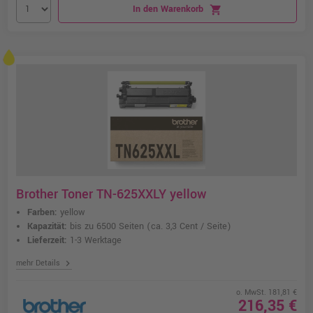
In den Warenkorb
shopping_cart
Brother Toner TN-625XXLY yellow
Farben:
yellow
Kapazität:
bis zu 6500 Seiten
(ca. 3,3 Cent / Seite)
Lieferzeit:
1-3 Werktage
chevron_right
mehr Details
o. MwSt. 181,81 €
216,35 €