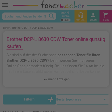
menu
Modell-
headset_mic
person
shopping_cart
search
suche
keyboard_arrow_up
KONTAKT
LOGIN
€ 0,00
Toner
Brother
DCP
DCP-L 8630 CDW
Brother DCP-L 8630 CDW Toner online günstig
kaufen
Sie sind auf der der Suche nach
passenden Toner für Ihren
Brother DCP-L 8630 CDW
? Dann werden Sie in unserem
Online-Shop garantiert fündig. Bei uns finden Sie 14 Artikel die
mit Ihrem Laserstrahldrucker kompatibel sind. Dabei können
Sie aus
originalen Toner von Brother
wählen oder zu
unserer
mehr Anzeigen
Hausmarke Ampertec
greifen.
tune
Filtern