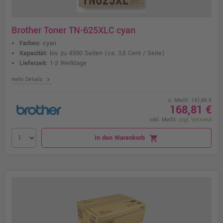
Brother Toner TN-625XLC cyan
Farben:
cyan
Kapazität:
bis zu 4500 Seiten
(ca. 3,8 Cent / Seite)
Lieferzeit:
1-3 Werktage
chevron_right
mehr Details
o. MwSt. 141,86 €
168,81 €
inkl. MwSt.
zzgl. Versand
In den Warenkorb
shopping_cart