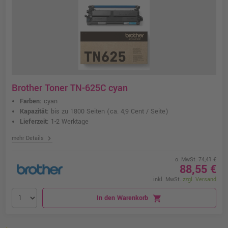
Brother Toner TN-625C cyan
Farben:
cyan
Kapazität:
bis zu 1800 Seiten
(ca. 4,9 Cent / Seite)
Lieferzeit:
1-2 Werktage
chevron_right
mehr Details
o. MwSt. 74,41 €
88,55 €
inkl. MwSt.
zzgl. Versand
In den Warenkorb
shopping_cart