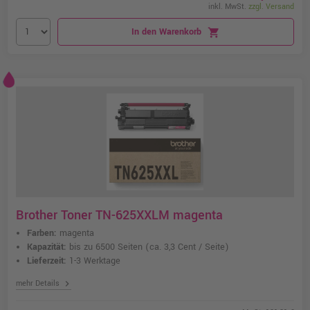
inkl. MwSt.
zzgl. Versand
In den Warenkorb
shopping_cart
Brother Toner TN-625XXLM magenta
Farben:
magenta
Kapazität:
bis zu 6500 Seiten
(ca. 3,3 Cent / Seite)
Lieferzeit:
1-3 Werktage
chevron_right
mehr Details