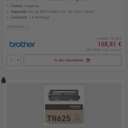
Farben:
magenta
Kapazität:
bis zu 4500 Seiten
(ca. 3,8 Cent / Seite)
Lieferzeit:
1-3 Werktage
chevron_right
mehr Details
o. MwSt. 141,86 €
168,81 €
inkl. MwSt.
zzgl. Versand
In den Warenkorb
shopping_cart