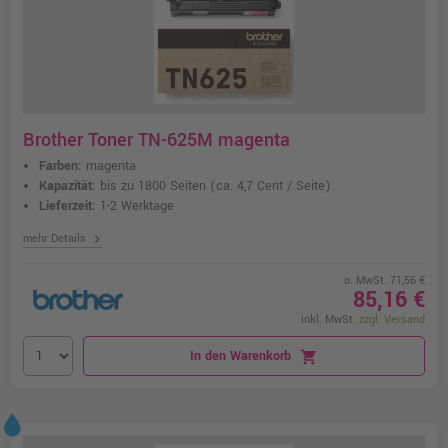
Brother Toner TN-625M magenta
Farben:
magenta
Kapazität:
bis zu 1800 Seiten
(ca. 4,7 Cent / Seite)
Lieferzeit:
1-2 Werktage
chevron_right
mehr Details
o. MwSt. 71,56 €
85,16 €
inkl. MwSt.
zzgl. Versand
In den Warenkorb
shopping_cart