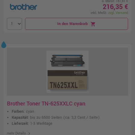
o. MwSt. 181,81 €
216,35 €
inkl. MwSt.
zzgl. Versand
In den Warenkorb
shopping_cart
Brother Toner TN-625XXLC cyan
Farben:
cyan
Kapazität:
bis zu 6500 Seiten
(ca. 3,3 Cent / Seite)
Lieferzeit:
1-3 Werktage
chevron_right
mehr Details