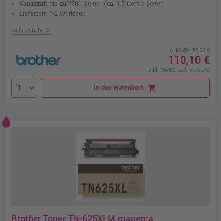
Kapazität:
bis zu 7500 Seiten
(ca. 1,5 Cent / Seite)
Lieferzeit:
1-2 Werktage
chevron_right
mehr Details
o. MwSt. 92,52 €
110,10 €
inkl. MwSt.
zzgl. Versand
In den Warenkorb
shopping_cart
Brother Toner TN-625XLM magenta