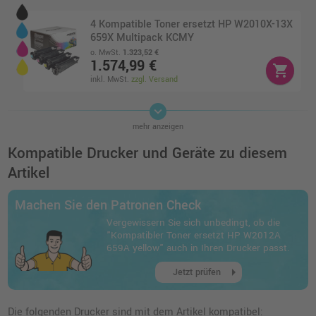
4 Kompatible Toner ersetzt HP W2010X-13X
659X Multipack KCMY
o. MwSt.
1.323,52 €
1.574,99 €
shopping_cart
inkl. MwSt.
zzgl. Versand
keyboard_arrow_down
Kompatibler Toner ersetzt HP W2013X 659X
mehr anzeigen
magenta
o. MwSt.
425,20 €
Kompatible Drucker und Geräte zu diesem
505,99 €
shopping_cart
Artikel
inkl. MwSt.
zzgl. Versand
Machen Sie den Patronen Check
Kompatibler Toner ersetzt HP W2011X 659X
Vergewissern Sie sich unbedingt, ob die
cyan
"Kompatibler Toner ersetzt HP W2012A
o. MwSt.
421,84 €
659A yellow" auch in Ihren Drucker passt.
501,99 €
shopping_cart
arrow_right
inkl. MwSt.
zzgl. Versand
Jetzt prüfen
Kompatibler Toner ersetzt HP W2010X 659X
Die folgenden Drucker sind mit dem Artikel kompatibel: