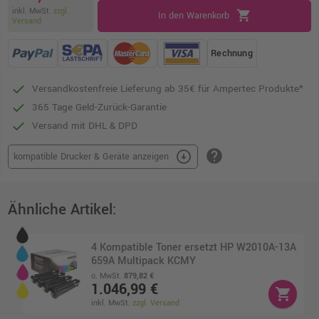
inkl. MwSt.
zzgl.
shopping_cart
In den Warenkorb
Versand
Rechnung
Versandkostenfreie Lieferung ab 35€ für Ampertec Produkte*
365 Tage Geld-Zurück-Garantie
Versand mit DHL & DPD
help
arrow_circle_down
kompatible Drucker & Geräte anzeigen
Ähnliche Artikel:
4 Kompatible Toner ersetzt HP W2010A-13A
659A Multipack KCMY
o. MwSt.
879,82 €
1.046,99 €
shopping_cart
inkl. MwSt.
zzgl. Versand