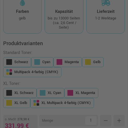
Farben
Kapazität
Lieferzeit
gelb
bis zu 13000 Seiten
1-2 Werktage
(ca. 2,6 Cent /
Seite)
Produktvarianten
Standard Toner:
Schwarz
Cyan
Magenta
Gelb
Multipack 4-farbig (CMYK)
XL Toner:
XL Schwarz
XL Cyan
XL Magenta
XL Gelb
XL Multipack 4-farbig (CMYK)
o. MwSt.
278,98 €
remove
add
Menge
331,99 €