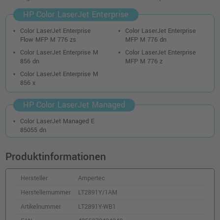
schwarz
HP Color LaserJet Enterprise
o. MwSt.
193,27 €
229,99 €
shopping_cart
Color LaserJet Enterprise
Color LaserJet Enterprise
inkl. MwSt.
zzgl. Versand
Flow MFP M 776 zs
MFP M 776 dn
Color LaserJet Enterprise M
Color LaserJet Enterprise
Kompatibler Toner ersetzt HP W2013A 659A
856 dn
MFP M 776 z
magenta
Color LaserJet Enterprise M
o. MwSt.
294,11 €
856 x
349,99 €
shopping_cart
inkl. MwSt.
zzgl. Versand
HP Color LaserJet Managed
Color LaserJet Managed E
Kompatibler Toner ersetzt HP W2010A 659A
85055 dn
schwarz
o. MwSt.
124,36 €
Produktinformationen
147,99 €
shopping_cart
inkl. MwSt.
zzgl. Versand
Hersteller
Ampertec
Herstellernummer
LT2891Y/1AM
Kompatibler Toner ersetzt HP W2012X 659X
yellow
Artikelnummer
LT2891Y-WB1
o. MwSt.
429,40 €