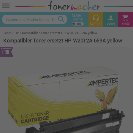
menu
Modell-
headset_mic
person
shopping_cart
search
suche
keyboard_arrow_up
KONTAKT
LOGIN
€ 0,00
Toner
HP
Kompatibler Toner ersetzt HP W2012A 659A yellow
Kompatibler Toner ersetzt HP W2012A 659A yellow