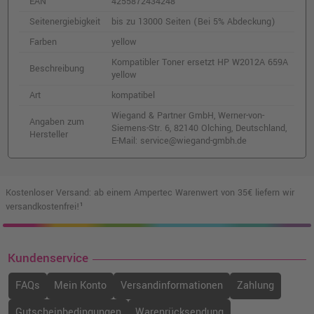
510,99 €
EAN
4255872434248
shopping_cart
inkl. MwSt.
zzgl. Versand
Seitenergiebigkeit
bis zu 13000 Seiten (Bei 5% Abdeckung)
Farben
yellow
Kompatibler Toner ersetzt HP W2011A 659A
Kompatibler Toner ersetzt HP W2012A 659A
Beschreibung
cyan
yellow
o. MwSt.
279,82 €
Art
kompatibel
332,99 €
shopping_cart
inkl. MwSt.
zzgl. Versand
Wiegand & Partner GmbH, Werner-von-
Angaben zum
Siemens-Str. 6, 82140 Olching, Deutschland,
Hersteller
E-Mail: service@wiegand-gmbh.de
Kompatibles Fuser Kit ersetzt HP 4YL17A
o. MwSt.
214,28 €
254,99 €
shopping_cart
Kostenloser Versand: ab einem Ampertec Warenwert von 35€ liefern wir
inkl. MwSt.
zzgl. Versand
versandkostenfrei!¹
Kundenservice
FAQs
Mein Konto
Versandinformationen
Zahlung
Gutscheinbedingungen
Warenrücksendung