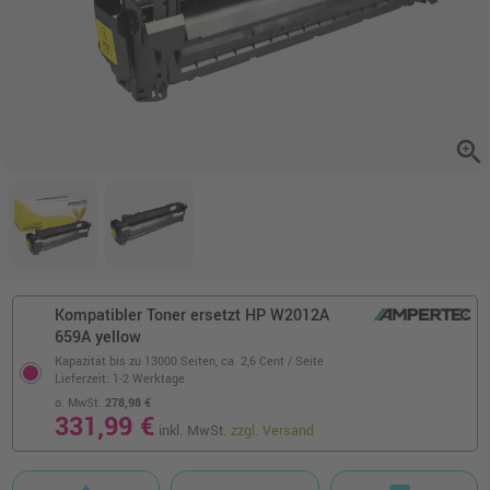
zoom_in
Kompatibler Toner ersetzt HP W2012A
659A yellow
Kapazität bis zu 13000 Seiten,
ca. 2,6 Cent / Seite
Lieferzeit: 1-2 Werktage
o. MwSt.
278,98 €
331,99 €
inkl. MwSt.
zzgl. Versand