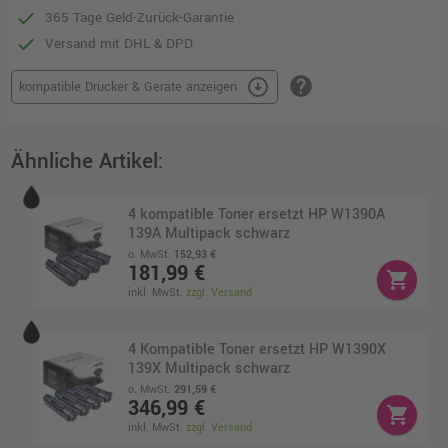
365 Tage Geld-Zurück-Garantie
Versand mit DHL & DPD
help
arrow_circle_down
kompatible Drucker & Geräte anzeigen
Ähnliche Artikel:
4 kompatible Toner ersetzt HP W1390A
139A Multipack schwarz
o. MwSt.
152,93 €
181,99 €
shopping_cart
inkl. MwSt.
zzgl. Versand
4 Kompatible Toner ersetzt HP W1390X
139X Multipack schwarz
o. MwSt.
291,59 €
346,99 €
shopping_cart
inkl. MwSt.
zzgl. Versand