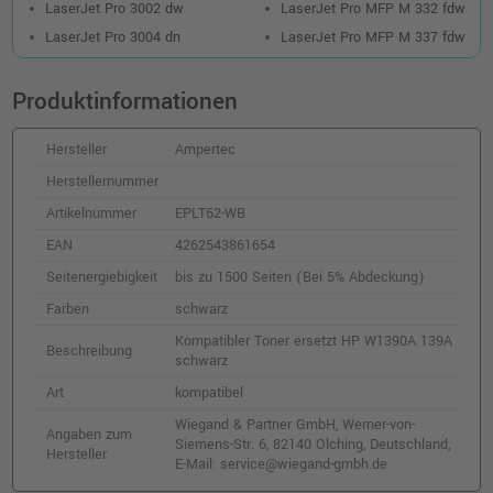
LaserJet Pro 3002 dw
LaserJet Pro MFP M 332 fdw
LaserJet Pro 3004 dn
LaserJet Pro MFP M 337 fdw
Produktinformationen
Hersteller
Ampertec
Herstellernummer
Artikelnummer
EPLT62-WB
EAN
4262543861654
Seitenergiebigkeit
bis zu 1500 Seiten (Bei 5% Abdeckung)
Farben
schwarz
Kompatibler Toner ersetzt HP W1390A 139A
Beschreibung
schwarz
Art
kompatibel
Wiegand & Partner GmbH, Werner-von-
Angaben zum
Siemens-Str. 6, 82140 Olching, Deutschland,
Hersteller
E-Mail: service@wiegand-gmbh.de