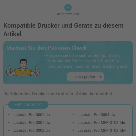
keyboard_arrow_down
Kompatibler Toner ersetzt HP W1390X 139X
mehr anzeigen
schwarz
o. MwSt.
80,66 €
Kompatible Drucker und Geräte zu diesem
95,99 €
shopping_cart
Artikel
inkl. MwSt.
zzgl. Versand
Machen Sie den Patronen Check
Vergewissern Sie sich unbedingt, ob die
"Kompatibler Toner ersetzt HP W1390A
139A schwarz" auch in Ihren Drucker passt.
arrow_right
Jetzt prüfen
Die folgenden Drucker sind mit dem Artikel kompatibel:
HP LaserJet
LaserJet Pro 3001 dn
LaserJet Pro 3004 dw
LaserJet Pro 3001 dw
LaserJet Pro MFP 3102 fdn
LaserJet Pro 3002 dn
LaserJet Pro MFP 3102 fdw