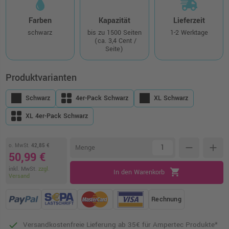
Farben
Kapazität
Lieferzeit
schwarz
bis zu 1500 Seiten
1-2 Werktage
(ca. 3,4 Cent /
Seite)
Produktvarianten
Schwarz
4er-Pack Schwarz
XL Schwarz
XL 4er-Pack Schwarz
o. MwSt.
42,85 €
remove
add
Menge
50,99 €
inkl. MwSt.
zzgl.
shopping_cart
In den Warenkorb
Versand
Rechnung
Versandkostenfreie Lieferung ab 35€ für Ampertec Produkte*