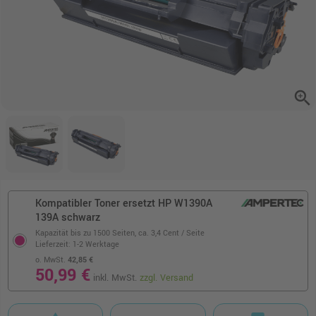
zoom_in
Kompatibler Toner ersetzt HP W1390A
139A schwarz
Kapazität bis zu 1500 Seiten,
ca. 3,4 Cent / Seite
Lieferzeit: 1-2 Werktage
o. MwSt.
42,85 €
50,99 €
inkl. MwSt.
zzgl. Versand