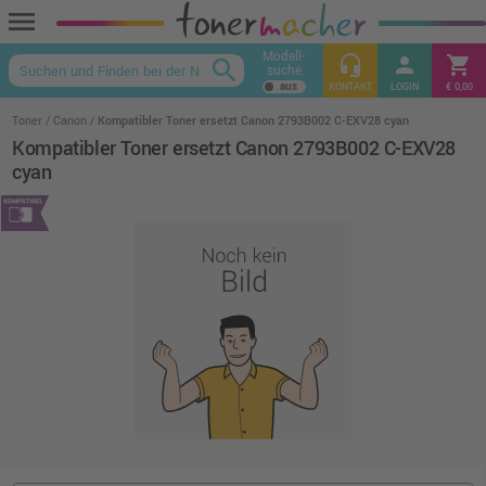
menu
Modell-
headset_mic
person
shopping_cart
search
suche
keyboard_arrow_up
KONTAKT
LOGIN
€ 0,00
Toner
Canon
Kompatibler Toner ersetzt Canon 2793B002 C-EXV28 cyan
Kompatibler Toner ersetzt Canon 2793B002 C-EXV28
cyan