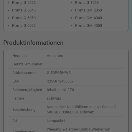
Pixma G 5055
Pixma G 7055
Pixma G 6045
Pixma GM 2050
Pixma G 6050
Pixma GM 4040
Pixma G 6055
Pixma GM 4050
Produktinformationen
Hersteller
Ampertec
Herstellernummer
Artikelnummer
GI50PGBK-WB
EAN
4255872400557
Seitenergiebigkeit
Inhalt in ml: 170
Farben
schwarz
Kompatible Nachfülltinte ersetzt Canon GI-
Beschreibung
50PGBK 3386C001 schwarz
Art
kompatibel
Wiegand & Partner GmbH, Werner-von-