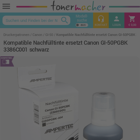
menu
Modell-
headset_mic
person
shopping_cart
search
suche
keyboard_arrow_up
KONTAKT
LOGIN
€ 0,00
Druckerpatronen
Canon
GI-50
Kompatible Nachfülltinte ersetzt Canon GI-50PGBK 
Kompatible Nachfülltinte ersetzt Canon GI-50PGBK
3386C001 schwarz