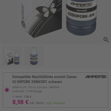
zoom_in
Kompatible Nachfülltinte ersetzt Canon
GI-50PGBK 3386C001 schwarz
Inhalt in ml: 170
ca. 6,4 Cent / Milliliter
Lieferzeit: 1-2 Werktage
o. MwSt.
7,55 €
8,98 €
inkl. MwSt.
zzgl. Versand