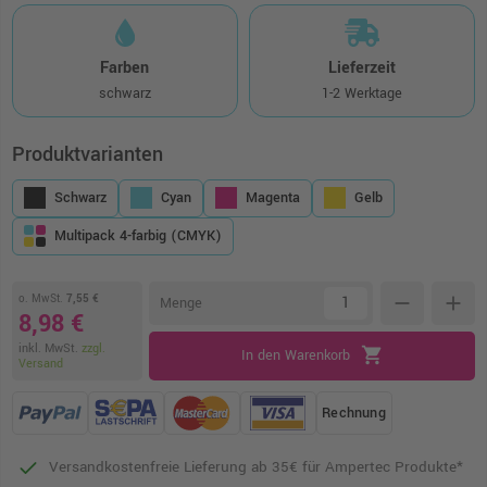
Farben
Lieferzeit
schwarz
1-2 Werktage
Produktvarianten
Schwarz
Cyan
Magenta
Gelb
Multipack 4-farbig (CMYK)
o. MwSt.
7,55 €
remove
add
Menge
8,98 €
inkl. MwSt.
zzgl.
shopping_cart
In den Warenkorb
Versand
Rechnung
Versandkostenfreie Lieferung ab 35€ für Ampertec Produkte*