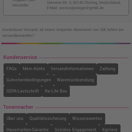
Angaben zum
Siemens-Str. 6, 82140 Olching, Deutschland,
Hersteller
E-Mail: service@wiegand-gmbh.de
Kostenloser Versand: ab einem Ampertec Warenwert von 35€ liefern wir
versandkostenfrei!¹
Kundenservice
FAQs
Mein Konto
Versandinformationen
Zahlung
Gutscheinbedingungen
Warenrücksendung
SEPA-Lastschrift
Re-Life Box
Tonermacher
Über uns
Qualitätssicherung
Wissenswertes
Hausmarken-Garantie
Soziales Engagement
Karriere