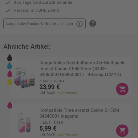
365 Tage Geld-Zurück-Garantie
Versand mit DHL & DPD
help
arrow_circle_down
kompatible Drucker & Geräte anzeigen
Ähnliche Artikel:
Kompatibles Nachfülltinten 4er-Multipack
ersetzt Canon GI-50 Serie (3403-
3405C001+3386C001) · 4-farbig (CMYK)
o. MwSt.
20,16 €
23,99 €
shopping_cart
inkl. MwSt.
zzgl. Versand
Kompatible Tinte ersetzt Canon GI-50M
3404C001 magenta
o. MwSt.
5,03 €
5,99 €
shopping_cart
inkl. MwSt.
zzgl. Versand