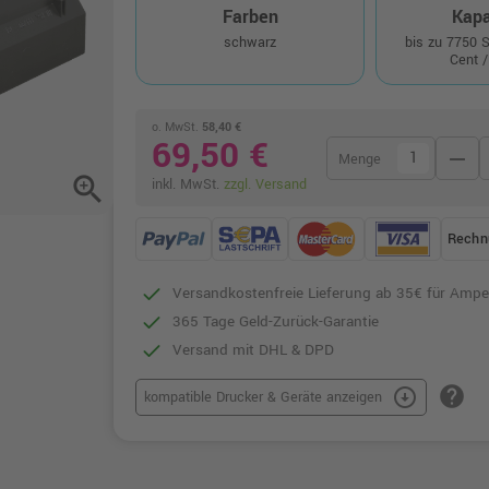
Farben
Kapa
schwarz
bis zu 7750 
Cent /
o. MwSt.
58,40 €
69,50 €
remove
Menge
zoom_in
inkl. MwSt.
zzgl. Versand
Rechn
Versandkostenfreie Lieferung ab 35€ für Ampe
365 Tage Geld-Zurück-Garantie
Versand mit DHL & DPD
help
arrow_circle_down
kompatible Drucker & Geräte anzeigen