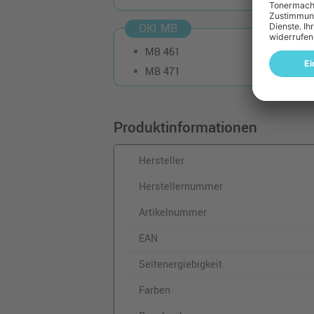
OKI MB
MB 461
MB 471
Produktinformationen
Hersteller
Herstellernummer
Artikelnummer
EAN
Seitenergiebigkeit
Farben