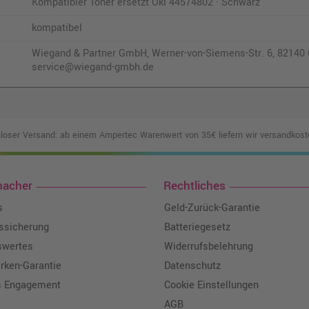
Kompatibler Toner ersetzt Oki 44574802 · Schwarz
kompatibel
Wiegand & Partner GmbH, Werner-von-Siemens-Str. 6, 82140 O
service@wiegand-gmbh.de
loser Versand: ab einem Ampertec Warenwert von 35€ liefern wir versandkoste
macher
Rechtliches
s
Geld-Zurück-Garantie
tssicherung
Batteriegesetz
swertes
Widerrufsbelehrung
ken-Garantie
Datenschutz
s Engagement
Cookie Einstellungen
AGB