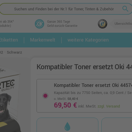
search
ei ab 35€¹
Ganze 365 Tage
Übersichtli
rodukte)
Geld-zurück-Garantie
tiketten
Markenwelt
weitere Kategorien
2.
3.
02 · Schwarz
Kompatibler Toner ersetzt Oki 
Kompatibler Toner ersetzt Oki 445
Kapazität bis zu 7750 Seiten,
ca. 0,9 Cent / Se
o. MwSt.
58,40 €
69,50 €
inkl. MwSt.
zzgl. Versand