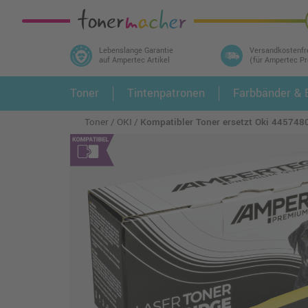
Lebenslange Garantie
Versandkostenfr
auf Ampertec Artikel
(für Ampertec P
In 3 einfachen Schritten ihr Druckermodell
Toner
Tintenpatronen
Farbbänder & E
1.
und alle dazu passenden Artikel finden ➤
Toner
OKI
Kompatibler Toner ersetzt Oki 445748