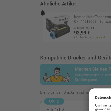
Ähnliche Artikel:
Kompatibler Toner ers
Oki 44917602 · Schwa
o. MwSt.
78,14 €
92,99 €
inkl. MwSt.
zzgl. Versand
Kompatible Drucker und Geräte
Machen Sie den 
Vergewissern Sie sich
Drucker passt.
Die folgenden Drucker sind mit dem Artikel
OKI B
B 431 D