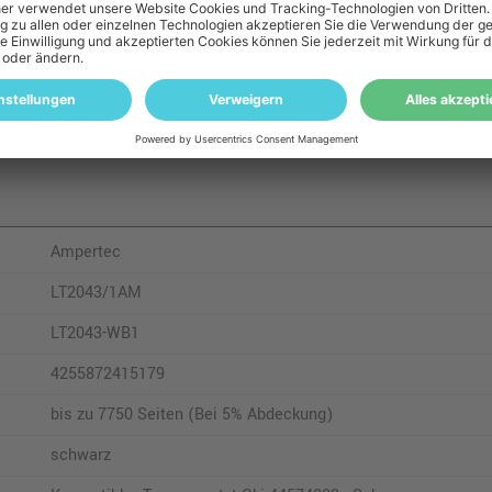
MB 471 w
M
MB 491
M
Ampertec
LT2043/1AM
LT2043-WB1
4255872415179
bis zu 7750 Seiten (Bei 5% Abdeckung)
schwarz