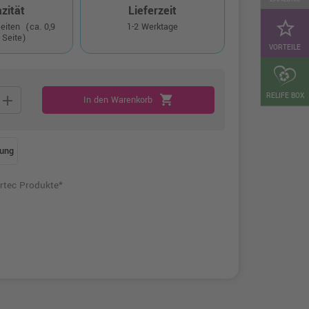
zität
Lieferzeit
star_border
Seiten
(ca. 0,9
1-2 Werktage
 Seite)
VORTEILE
RELIFE BOX
add
shopping_cart
In den Warenkorb
ung
rtec Produkte*