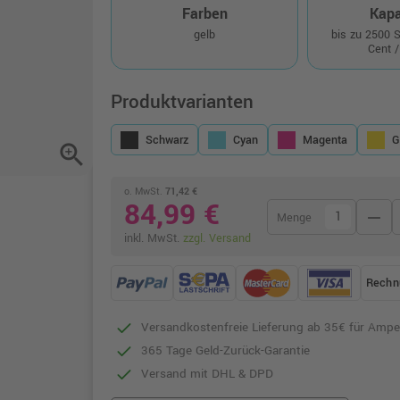
Farben
Kapa
gelb
bis zu 2500 
Cent /
Produktvarianten
Schwarz
Cyan
Magenta
G
zoom_in
o. MwSt.
71,42 €
84,99 €
remove
Menge
inkl. MwSt.
zzgl. Versand
Rechn
Versandkostenfreie Lieferung ab 35€ für Ampe
365 Tage Geld-Zurück-Garantie
Versand mit DHL & DPD