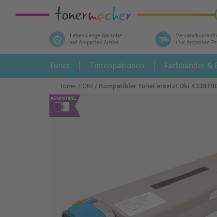
Lebenslange Garantie
Versandkostenfr
auf Ampertec Artikel
(für Ampertec P
In 3 einfachen Schritten ihr Druckermodell
Toner
Tintenpatronen
Farbbänder & E
1.
und alle dazu passenden Artikel finden ➤
Toner
OKI
Kompatibler Toner ersetzt Oki 4338190