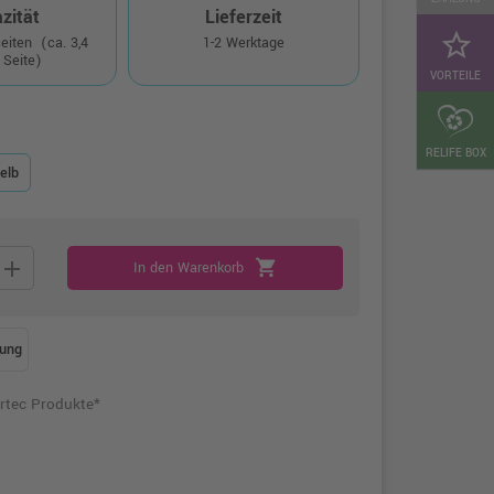
zität
Lieferzeit
star_border
Seiten
(ca. 3,4
1-2 Werktage
 Seite)
VORTEILE
RELIFE BOX
elb
add
shopping_cart
In den Warenkorb
ung
rtec Produkte*