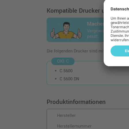
Kompatible Drucker und Geräte
Machen Sie den 
Vergewissern Sie sich
passt.
Die folgenden Drucker sind mit dem Artikel
OKI C
C 5600
C 5600 DN
Produktinformationen
Hersteller
Herstellernummer