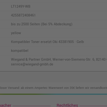
LT1249Y-WB
4255872408461
bis zu 2500 Seiten (Bei 5% Abdeckung)
yellow
Kompatibler Toner ersetzt Oki 43381905 · Gelb
kompatibel
Wiegand & Partner GmbH, Werner-von-Siemens-Str. 6, 82140 O
service@wiegand-gmbh.de
loser Versand: ab einem Ampertec Warenwert von 35€ liefern wir versandkoste
macher
Rechtliches