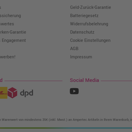
s
Geld-Zurück-Garantie
tssicherung
Batteriegesetz
swertes
Widerrufsbelehrung
ken-Garantie
Datenschutz
s Engagement
Cookie Einstellungen
AGB
 werben!
Impressum
nd
Social Media
in Warenwert von mindestens 35€ (inkl. Mwst.) an Ampertec Artikeln in Ihrem Warenkorb, is