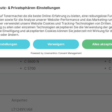
 zu diesem Artikel
Patronen Check
 unbedingt, ob die "Kompatibler Toner ersetzt Oki 43381905 · Gelb" 
 kompatibel:
C 5600 N
C
C 5700
C
Ampertec
LT1249Y/AM