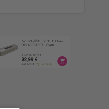
Kompatibler Toner ersetzt
Oki 43381907 · Cyan
o. MwSt.
69,74 €
82,99 €
shopping_cart
inkl. MwSt.
zzgl. Versand