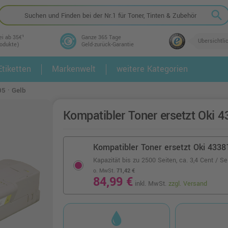
search
ei ab 35€¹
Ganze 365 Tage
Übersichtli
rodukte)
Geld-zurück-Garantie
tiketten
Markenwelt
weitere Kategorien
2.
3.
5 · Gelb
Kompatibler Toner ersetzt Oki 4
Kompatibler Toner ersetzt Oki 4338
Kapazität bis zu 2500 Seiten,
ca. 3,4 Cent / Se
o. MwSt.
71,42 €
84,99 €
inkl. MwSt.
zzgl. Versand