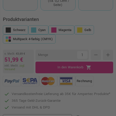
(ca. 0,2 Cent /
Seite)
Produktvarianten
Schwarz
Cyan
Magenta
Gelb
Multipack 4-farbig (CMYK)
o. MwSt.
43,69 €
remove
add
Menge
51,99 €
inkl. MwSt.
zzgl.
shopping_cart
In den Warenkorb
Versand
Rechnung
Versandkostenfreie Lieferung ab 35€ für Ampertec Produkte*
365 Tage Geld-Zurück-Garantie
Versand mit DHL & DPD