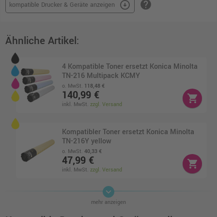
help
arrow_circle_down
kompatible Drucker & Geräte anzeigen
Ähnliche Artikel:
4 Kompatible Toner ersetzt Konica Minolta
TN-216 Multipack KCMY
o. MwSt.
118,48 €
140,99 €
shopping_cart
inkl. MwSt.
zzgl. Versand
Kompatibler Toner ersetzt Konica Minolta
TN-216Y yellow
o. MwSt.
40,33 €
47,99 €
shopping_cart
inkl. MwSt.
zzgl. Versand
keyboard_arrow_down
Kompatibler Toner ersetzt Konica Minolta
mehr anzeigen
TN-216K schwarz
o. MwSt.
29,40 €