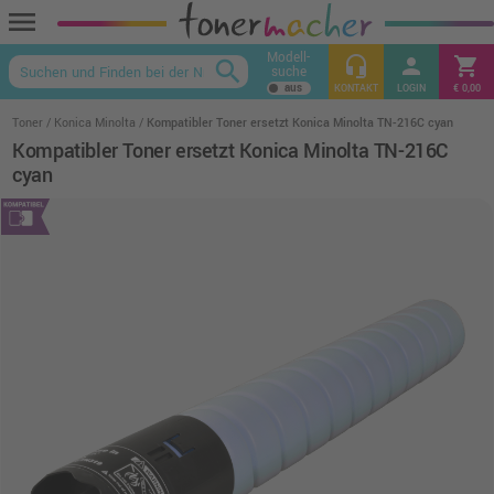
menu
Modell-
headset_mic
person
shopping_cart
search
suche
keyboard_arrow_up
KONTAKT
LOGIN
€ 0,00
Toner
Konica Minolta
Kompatibler Toner ersetzt Konica Minolta TN-216C cyan
Kompatibler Toner ersetzt Konica Minolta TN-216C
cyan