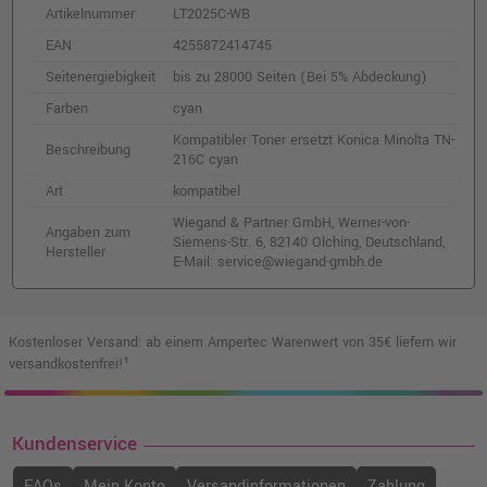
Artikelnummer
LT2025C-WB
EAN
4255872414745
Seitenergiebigkeit
bis zu 28000 Seiten (Bei 5% Abdeckung)
Farben
cyan
Kompatibler Toner ersetzt Konica Minolta TN-
Beschreibung
216C cyan
Art
kompatibel
Wiegand & Partner GmbH, Werner-von-
Angaben zum
Siemens-Str. 6, 82140 Olching, Deutschland,
Hersteller
E-Mail: service@wiegand-gmbh.de
Kostenloser Versand: ab einem Ampertec Warenwert von 35€ liefern wir
versandkostenfrei!¹
Kundenservice
FAQs
Mein Konto
Versandinformationen
Zahlung