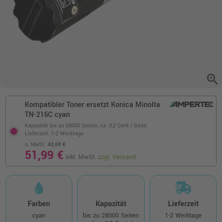
zoom_in
Kompatibler Toner ersetzt Konica Minolta
TN-216C cyan
Kapazität bis zu 28000 Seiten,
ca. 0,2 Cent / Seite
Lieferzeit: 1-2 Werktage
o. MwSt.
43,69 €
51,99 €
inkl. MwSt.
zzgl. Versand
Farben
Kapazität
Lieferzeit
cyan
bis zu 28000 Seiten
1-2 Werktage