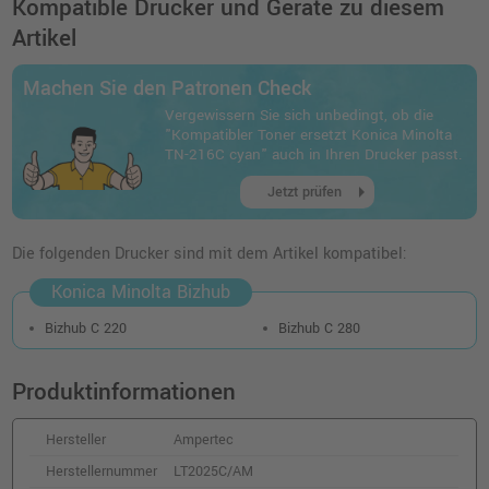
Kompatible Drucker und Geräte zu diesem
34,99 €
shopping_cart
Artikel
inkl. MwSt.
zzgl. Versand
Machen Sie den Patronen Check
Kompatibler Toner ersetzt Konica Minolta
Vergewissern Sie sich unbedingt, ob die
TN-216M magenta
"Kompatibler Toner ersetzt Konica Minolta
o. MwSt.
17,92 €
TN-216C cyan" auch in Ihren Drucker passt.
21,32 €
shopping_cart
arrow_right
inkl. MwSt.
zzgl. Versand
Jetzt prüfen
Die folgenden Drucker sind mit dem Artikel kompatibel:
Konica Minolta Bizhub
Bizhub C 220
Bizhub C 280
Produktinformationen
Hersteller
Ampertec
Herstellernummer
LT2025C/AM