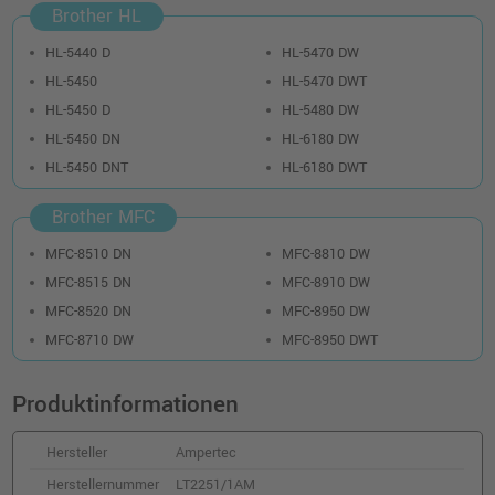
LU8566001
Brother HL
o. MwSt.
48,73 €
57,99 €
HL-5440 D
HL-5470 DW
shopping_cart
inkl. MwSt.
zzgl. Versand
HL-5450
HL-5470 DWT
HL-5450 D
HL-5480 DW
HL-5450 DN
HL-6180 DW
HL-5450 DNT
HL-6180 DWT
Brother MFC
MFC-8510 DN
MFC-8810 DW
MFC-8515 DN
MFC-8910 DW
MFC-8520 DN
MFC-8950 DW
MFC-8710 DW
MFC-8950 DWT
Produktinformationen
Hersteller
Ampertec
Herstellernummer
LT2251/1AM