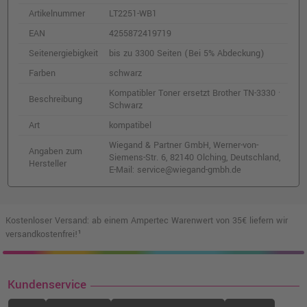
Artikelnummer
LT2251-WB1
EAN
4255872419719
Seitenergiebigkeit
bis zu 3300 Seiten (Bei 5% Abdeckung)
Farben
schwarz
Kompatibler Toner ersetzt Brother TN-3330 ·
Beschreibung
Schwarz
Art
kompatibel
Wiegand & Partner GmbH, Werner-von-
Angaben zum
Siemens-Str. 6, 82140 Olching, Deutschland,
Hersteller
E-Mail: service@wiegand-gmbh.de
Kostenloser Versand: ab einem Ampertec Warenwert von 35€ liefern wir
versandkostenfrei!¹
Kundenservice