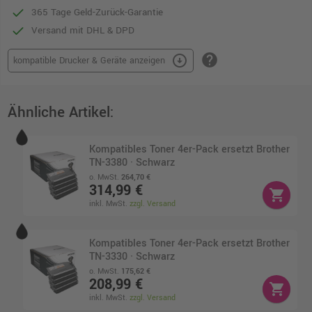
365 Tage Geld-Zurück-Garantie
Versand mit DHL & DPD
help
arrow_circle_down
kompatible Drucker & Geräte anzeigen
Ähnliche Artikel:
Kompatibles Toner 4er-Pack ersetzt Brother
TN-3380 · Schwarz
o. MwSt.
264,70 €
314,99 €
shopping_cart
inkl. MwSt.
zzgl. Versand
Kompatibles Toner 4er-Pack ersetzt Brother
TN-3330 · Schwarz
o. MwSt.
175,62 €
208,99 €
shopping_cart
inkl. MwSt.
zzgl. Versand