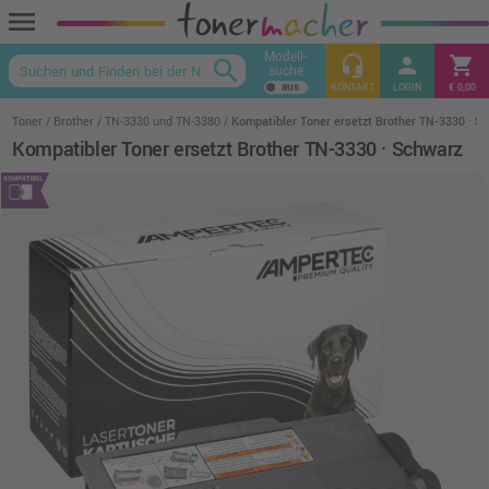
menu
Modell-
headset_mic
person
shopping_cart
search
suche
keyboard_arrow_up
KONTAKT
LOGIN
€ 0,00
Toner
Brother
TN-3330 und TN-3380
Kompatibler Toner ersetzt Brother TN-3330 · S
Kompatibler Toner ersetzt Brother TN-3330 · Schwarz