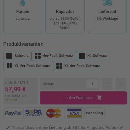
Farben
Kapazität
Lieferzeit
schwarz
bis zu 3300 Seiten
1-2 Werktage
(ca. 1,8 Cent /
Seite)
Produktvarianten
Schwarz
4er-Pack Schwarz
XL Schwarz
XL 2er-Pack Schwarz
XL 4er-Pack Schwarz
o. MwSt.
48,73 €
remove
add
Menge
57,99 €
inkl. MwSt.
zzgl.
shopping_cart
In den Warenkorb
Versand
Rechnung
Versandkostenfreie Lieferung ab 35€ für Ampertec Produkte*