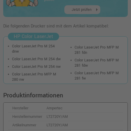
arrow_right
Jetzt prüfen
Die folgenden Drucker sind mit dem Artikel kompatibel:
HP Color LaserJet
Color LaserJet Pro M 254
Color LaserJet Pro MFP M
dnw
281 fdn
Color LaserJet Pro M 254 dw
Color LaserJet Pro MFP M
281 fdw
Color LaserJet Pro M 254 nw
Color LaserJet Pro MFP M
Color LaserJet Pro MFP M
281 fw
280 nw
Produktinformationen
Hersteller
Ampertec
Herstellernummer
LT2720Y/AM
Artikelnummer
LT2720Y/AM