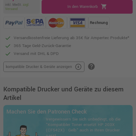
inkl. MwSt.
zzgl.
shopping_cart
In den Warenkorb
Versand
Rechnung
Versandkostenfreie Lieferung ab 35€ für Ampertec Produkte*
365 Tage Geld-Zurück-Garantie
Versand mit DHL & DPD
help
arrow_circle_down
kompatible Drucker & Geräte anzeigen
Kompatible Drucker und Geräte zu diesem
Artikel
Machen Sie den Patronen Check
Vergewissern Sie sich unbedingt, ob die
"Kompatibler Toner ersetzt HP 203X
(CF542X) · Gelb" auch in Ihren Drucker
passt.