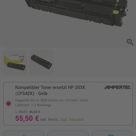
zoom_in
Kompatibler Toner ersetzt HP 203X
(CF542X) · Gelb
Kapazität bis zu 3000 Seiten,
ca. 1,9 Cent / Seite
Lieferzeit: 1-2 Werktage
o. MwSt.
46,64 €
55,50 €
inkl. MwSt.
zzgl. Versand