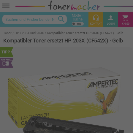
menu
Modell-
headset_mic
person
shopping_cart
search
suche
keyboard_arrow_up
KONTAKT
LOGIN
€ 0,00
Toner
HP
203A und 203X
Kompatibler Toner ersetzt HP 203X (CF542X) · Gelb
Kompatibler Toner ersetzt HP 203X (CF542X) · Gelb