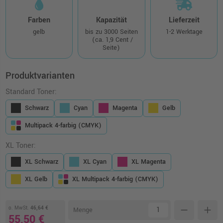
Farben
Kapazität
Lieferzeit
gelb
bis zu 3000 Seiten
1-2 Werktage
(ca. 1,9 Cent /
Seite)
Produktvarianten
Standard Toner:
Schwarz
Cyan
Magenta
Gelb
Multipack 4-farbig (CMYK)
XL Toner:
XL Schwarz
XL Cyan
XL Magenta
XL Gelb
XL Multipack 4-farbig (CMYK)
o. MwSt.
46,64 €
remove
add
Menge
55,50 €