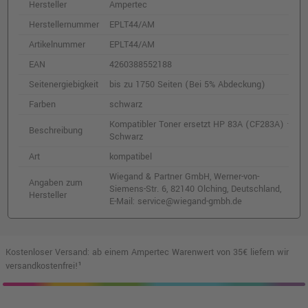
Hersteller
Ampertec
Herstellernummer
EPLT44/AM
Artikelnummer
EPLT44/AM
EAN
4260388552188
Seitenergiebigkeit
bis zu 1750 Seiten (Bei 5% Abdeckung)
Farben
schwarz
Kompatibler Toner ersetzt HP 83A (CF283A) ·
Beschreibung
Schwarz
Art
kompatibel
Wiegand & Partner GmbH, Werner-von-
Angaben zum
Siemens-Str. 6, 82140 Olching, Deutschland,
Hersteller
E-Mail: service@wiegand-gmbh.de
Kostenloser Versand: ab einem Ampertec Warenwert von 35€ liefern wir
versandkostenfrei!¹