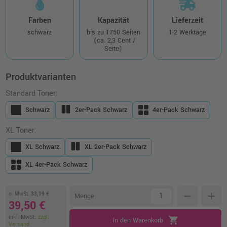
Farben
Kapazität
Lieferzeit
schwarz
bis zu 1750 Seiten
1-2 Werktage
(ca. 2,3 Cent /
Seite)
Produktvarianten
Standard Toner:
Schwarz
2er-Pack Schwarz
4er-Pack Schwarz
XL Toner:
XL Schwarz
XL 2er-Pack Schwarz
XL 4er-Pack Schwarz
o. MwSt.
33,19 €
remove
add
Menge
39,50 €
inkl. MwSt.
zzgl.
shopping_cart
In den Warenkorb
Versand