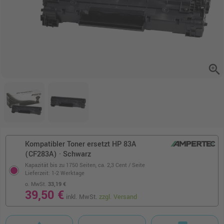
zoom_in
Kompatibler Toner ersetzt HP 83A
(CF283A) · Schwarz
Kapazität bis zu 1750 Seiten,
ca. 2,3 Cent / Seite
Lieferzeit: 1-2 Werktage
o. MwSt.
33,19 €
39,50 €
inkl. MwSt.
zzgl. Versand