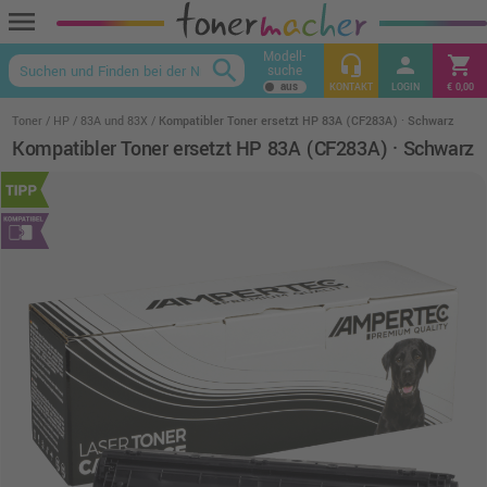
menu
Modell-
headset_mic
person
shopping_cart
search
suche
keyboard_arrow_up
KONTAKT
LOGIN
€ 0,00
Toner
HP
83A und 83X
Kompatibler Toner ersetzt HP 83A (CF283A) · Schwarz
Kompatibler Toner ersetzt HP 83A (CF283A) · Schwarz