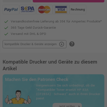
Rechnung
Versandkostenfreie Lieferung ab 35€ für Ampertec Produkte*
365 Tage Geld-Zurück-Garantie
Versand mit DHL & DPD
help
arrow_circle_down
kompatible Drucker & Geräte anzeigen
Kompatible Drucker und Geräte zu diesem
Artikel
Machen Sie den Patronen Check
Vergewissern Sie sich unbedingt, ob die
"Kompatibler Toner ersetzt HP 83A
(CF283A) · Schwarz" auch in Ihren Drucker
passt.
arrow_right
Jetzt prüfen