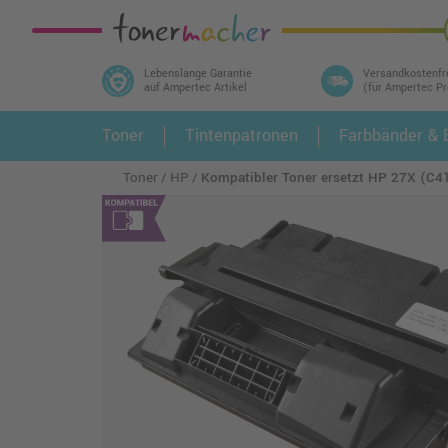
Lebenslange Garantie
Versandkostenfr
auf Ampertec Artikel
(für Ampertec P
In 3 einfachen Schritten ihr Druckermodell
Toner
Tintenpatronen
Farbbänder & E
1.
und alle dazu passenden Artikel finden ➤
Toner
HP
Kompatibler Toner ersetzt HP 27X (C4