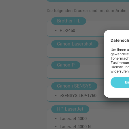
Die folgenden Drucker sind mit dem Artikel
Brother HL
HL-2460
Canon Lasershot
Canon P
Canon i-SENSYS
i-SENSYS LBP-1760
HP LaserJet
LaserJet 4000
LaserJet 4000 N