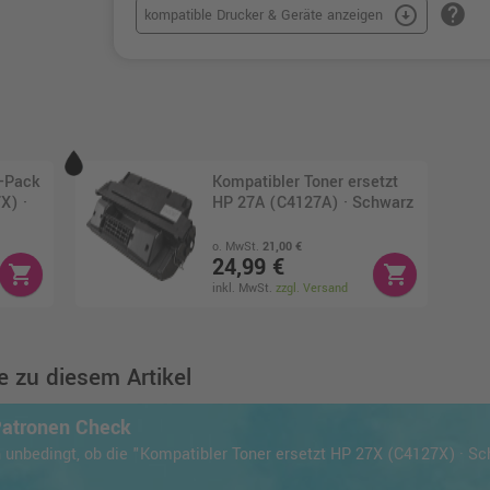
help
arrow_circle_down
kompatible Drucker & Geräte anzeigen
r-Pack
Kompatibler Toner ersetzt
X) ·
HP 27A (C4127A) · Schwarz
o. MwSt.
21,00 €
24,99 €
shopping_cart
shopping_cart
inkl. MwSt.
zzgl. Versand
 zu diesem Artikel
Patronen Check
 unbedingt, ob die "Kompatibler Toner ersetzt HP 27X (C4127X) · Sc