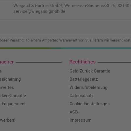
Wiegand & Partner GmbH, Werner-von-Siemens-Str. 6, 82140 O
service@wiegand-gmbh.de
loser Versand: ab einem Ampertec Warenwert von 35€ liefern wir versandkoste
macher
Rechtliches
s
Geld-Zurück-Garantie
tssicherung
Batteriegesetz
swertes
Widerrufsbelehrung
ken-Garantie
Datenschutz
s Engagement
Cookie Einstellungen
AGB
 werben!
Impressum