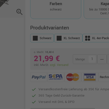
Farben
Kapa
schwarz
bis zu 10000
zoom_in
Cent /
Produktvarianten
Schwarz
XL Schwarz
XL 4er-Pac
o. MwSt.
18,48 €
21,99 €
remove
Menge
inkl. MwSt.
zzgl. Versand
Rechn
Versandkostenfreie Lieferung ab 35€ für Ampe
365 Tage Geld-Zurück-Garantie
Versand mit DHL & DPD