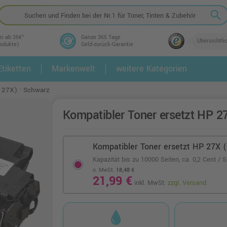
search
ei ab 35€¹
Ganze 365 Tage
Übersichtli
rodukte)
Geld-zurück-Garantie
tiketten
Markenwelt
weitere Kategorien
2.
3.
127X) · Schwarz
Kompatibler Toner ersetzt HP 
Kompatibler Toner ersetzt HP 27X 
Kapazität bis zu 10000 Seiten,
ca. 0,2 Cent / S
o. MwSt.
18,48 €
21,99 €
inkl. MwSt.
zzgl. Versand