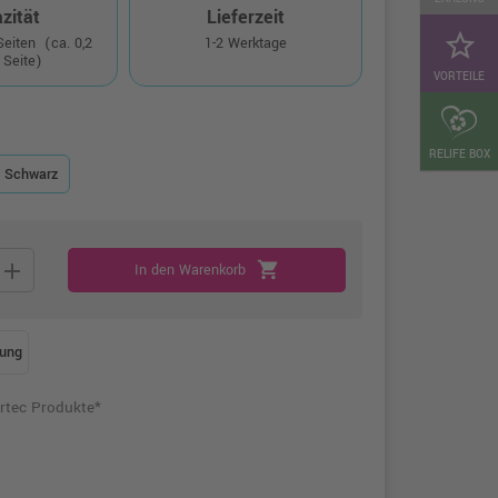
zität
Lieferzeit
star_border
 Seiten
(ca. 0,2
1-2 Werktage
 Seite)
VORTEILE
RELIFE BOX
k Schwarz
add
shopping_cart
In den Warenkorb
ung
rtec Produkte*