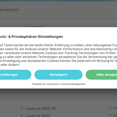
 kompatibel:
HL-2460 N
Lasershot LBP-1760
P 370
i-SENSYS LBP-1760 e
L
LaserJet 4000 TN
L
LaserJet 4050