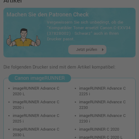
Artikel
inkl. MwSt.
zzgl. Versand
Machen Sie den Patronen Check
Kompatibler Resttonerbehälter ersetzt
Vergewissern Sie sich unbedingt, ob die
Canon FM3-8137 C-EXV34
"Kompatibler Toner ersetzt Canon C-EXV34
o. MwSt.
4,95 €
(3782B002) · Schwarz" auch in Ihren
5,89 €
shopping_cart
Drucker passt.
inkl. MwSt.
zzgl. Versand
arrow_right
Jetzt prüfen
Die folgenden Drucker sind mit dem Artikel kompatibel:
Canon imageRUNNER
imageRUNNER Advance C
imageRUNNER Advance C
2020 L
2225 i
imageRUNNER Advance C
imageRUNNER Advance C
2020 i
2230
imageRUNNER Advance C
imageRUNNER Advance C
2025 i
2230 i
imageRUNNER Advance C
imageRUNNER C 2020
2030 L
imageRUNNER C 2020 L