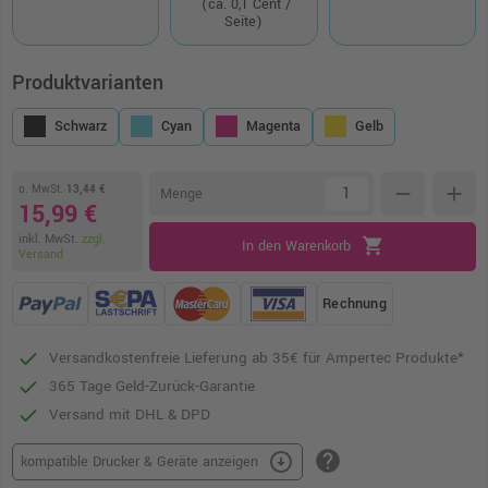
(ca. 0,1 Cent /
Seite)
Produktvarianten
Schwarz
Cyan
Magenta
Gelb
o. MwSt.
13,44 €
remove
add
Menge
15,99 €
inkl. MwSt.
zzgl.
shopping_cart
In den Warenkorb
Versand
Rechnung
Versandkostenfreie Lieferung ab 35€ für Ampertec Produkte*
365 Tage Geld-Zurück-Garantie
Versand mit DHL & DPD
help
arrow_circle_down
kompatible Drucker & Geräte anzeigen