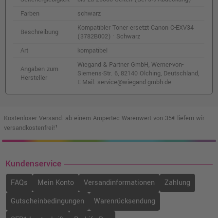
Farben
schwarz
Kompatibler Toner ersetzt Canon C-EXV34
Beschreibung
(3782B002) · Schwarz
Art
kompatibel
Wiegand & Partner GmbH, Werner-von-
Angaben zum
Siemens-Str. 6, 82140 Olching, Deutschland,
Hersteller
E-Mail: service@wiegand-gmbh.de
Kostenloser Versand: ab einem Ampertec Warenwert von 35€ liefern wir
versandkostenfrei!¹
Kundenservice
FAQs
Mein Konto
Versandinformationen
Zahlung
Gutscheinbedingungen
Warenrücksendung