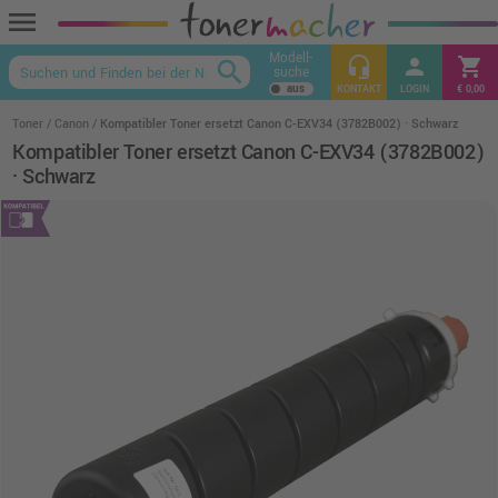
menu
Modell-
headset_mic
person
shopping_cart
search
suche
keyboard_arrow_up
KONTAKT
LOGIN
€ 0,00
Toner
Canon
Kompatibler Toner ersetzt Canon C-EXV34 (3782B002) · Schwarz
Kompatibler Toner ersetzt Canon C-EXV34 (3782B002)
· Schwarz