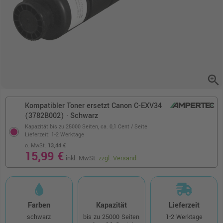
zoom_in
Kompatibler Toner ersetzt Canon C-EXV34
(3782B002) · Schwarz
Kapazität bis zu 25000 Seiten,
ca. 0,1 Cent / Seite
Lieferzeit: 1-2 Werktage
o. MwSt.
13,44 €
15,99 €
inkl. MwSt.
zzgl. Versand
Farben
Kapazität
Lieferzeit
schwarz
bis zu 25000 Seiten
1-2 Werktage