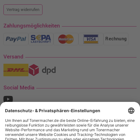
Vertrag widerrufen
Zahlungsmöglichkeiten
Rechnung
Versand
Social Media
¹ Nur gültig für den Versand innerhalb Deutschlands. Befindet sich ein Warenwert
von mindestens 35€ (inkl. Mwst.) an Ampertec Artikeln in Ihrem Warenkorb, ist der
Versand für Sie kostenfrei.