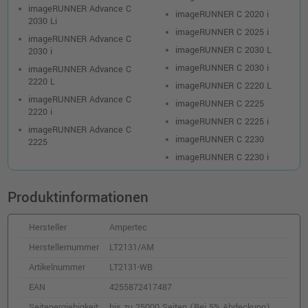
imageRUNNER Advance C
imageRUNNER C 2020 i
2030 Li
imageRUNNER C 2025 i
imageRUNNER Advance C
imageRUNNER C 2030 L
2030 i
imageRUNNER C 2030 i
imageRUNNER Advance C
2220 L
imageRUNNER C 2220 L
imageRUNNER Advance C
imageRUNNER C 2225
2220 i
imageRUNNER C 2225 i
imageRUNNER Advance C
imageRUNNER C 2230
2225
imageRUNNER C 2230 i
Produktinformationen
Hersteller
Ampertec
Herstellernummer
LT2131/AM
Artikelnummer
LT2131-WB
EAN
4255872417487
Seitenergiebigkeit
bis zu 25000 Seiten (Bei 5% Abdeckung)