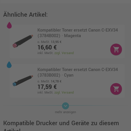
Ähnliche Artikel:
Kompatibler Toner ersetzt Canon C-EXV34
(3784B002) · Magenta
o. MwSt.
13,95 €
16,60 €
shopping_cart
inkl. MwSt.
zzgl. Versand
Kompatibler Toner ersetzt Canon C-EXV34
(3783B002) · Cyan
o. MwSt.
14,78 €
17,59 €
shopping_cart
inkl. MwSt.
zzgl. Versand
keyboard_arrow_down
Kompatibler Toner ersetzt Canon C-EXV34
mehr anzeigen
(3785B002) · Gelb
o. MwSt.
15,15 €
Kompatible Drucker und Geräte zu diesem
18,03 €
shopping_cart