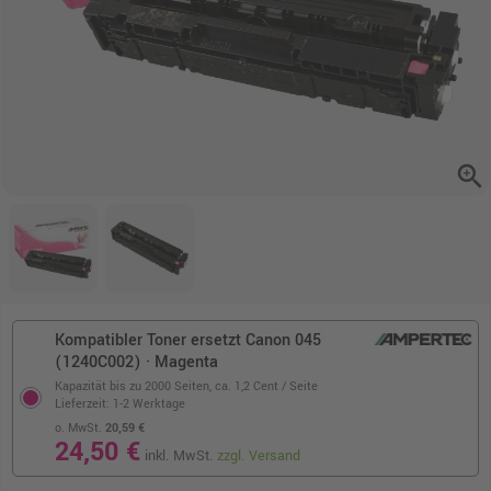
zoom_in
Kompatibler Toner ersetzt Canon 045
(1240C002) · Magenta
Kapazität bis zu 2000 Seiten,
ca. 1,2 Cent / Seite
Lieferzeit: 1-2 Werktage
o. MwSt.
20,59 €
24,50 €
inkl. MwSt.
zzgl. Versand