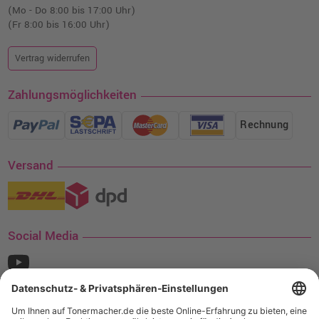
(Mo - Do 8:00 bis 17:00 Uhr)
(Fr 8:00 bis 16:00 Uhr)
Vertrag widerrufen
Zahlungsmöglichkeiten
Rechnung
Versand
Social Media
¹ Nur gültig für den Versand innerhalb Deutschlands. Befindet sich ein Warenwert
von mindestens 35€ (inkl. Mwst.) an Ampertec Artikeln in Ihrem Warenkorb, ist der