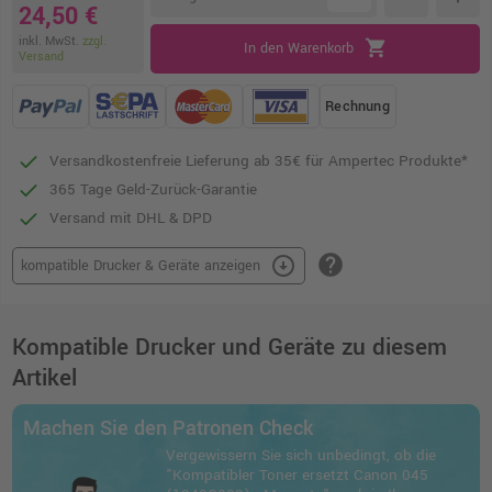
24,50 €
inkl. MwSt.
zzgl.
shopping_cart
In den Warenkorb
Versand
Rechnung
Versandkostenfreie Lieferung ab 35€ für Ampertec Produkte*
365 Tage Geld-Zurück-Garantie
Versand mit DHL & DPD
help
arrow_circle_down
kompatible Drucker & Geräte anzeigen
Kompatible Drucker und Geräte zu diesem
Artikel
Machen Sie den Patronen Check
Vergewissern Sie sich unbedingt, ob die
"Kompatibler Toner ersetzt Canon 045