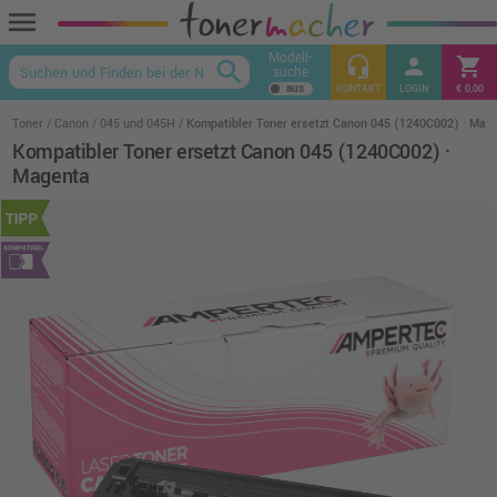
menu
Modell-
headset_mic
person
shopping_cart
search
suche
keyboard_arrow_up
KONTAKT
LOGIN
€ 0,00
Toner
Canon
045 und 045H
Kompatibler Toner ersetzt Canon 045 (1240C002) · Mag
Kompatibler Toner ersetzt Canon 045 (1240C002) ·
Magenta