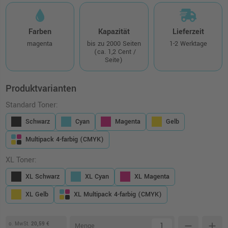
Farben
Kapazität
Lieferzeit
magenta
bis zu 2000 Seiten
1-2 Werktage
(ca. 1,2 Cent /
Seite)
Produktvarianten
Standard Toner:
Schwarz
Cyan
Magenta
Gelb
Multipack 4-farbig (CMYK)
XL Toner:
XL Schwarz
XL Cyan
XL Magenta
XL Gelb
XL Multipack 4-farbig (CMYK)
o. MwSt.
20,59 €
remove
add
Menge