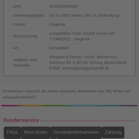
EAN
4260529929985
Seitenergiebigkeit
bis zu 2000 Seiten (Bei 5% Abdeckung)
Farben
magenta
Kompatibler Toner ersetzt Canon 045
Beschreibung
(1240C002) · Magenta
Art
kompatibel
Wiegand & Partner GmbH, Werner-von-
Angaben zum
Siemens-Str. 6, 82140 Olching, Deutschland,
Hersteller
E-Mail: service@wiegand-gmbh.de
Kostenloser Versand: ab einem Ampertec Warenwert von 35€ liefern wir
versandkostenfrei!¹
Kundenservice
FAQs
Mein Konto
Versandinformationen
Zahlung