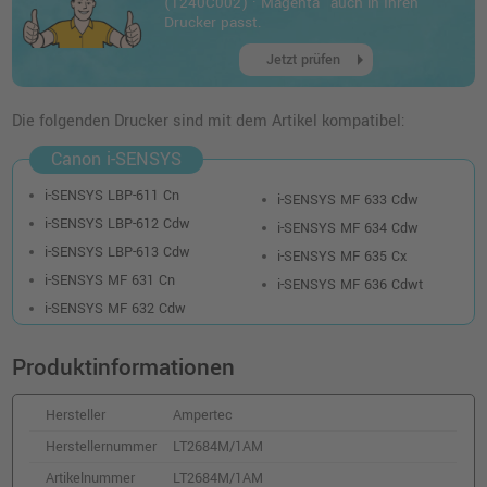
(1240C002) · Magenta" auch in Ihren
Drucker passt.
arrow_right
Jetzt prüfen
Die folgenden Drucker sind mit dem Artikel kompatibel:
Canon i-SENSYS
i-SENSYS LBP-611 Cn
i-SENSYS MF 633 Cdw
i-SENSYS LBP-612 Cdw
i-SENSYS MF 634 Cdw
i-SENSYS LBP-613 Cdw
i-SENSYS MF 635 Cx
i-SENSYS MF 631 Cn
i-SENSYS MF 636 Cdwt
i-SENSYS MF 632 Cdw
Produktinformationen
Hersteller
Ampertec
Herstellernummer
LT2684M/1AM
Artikelnummer
LT2684M/1AM