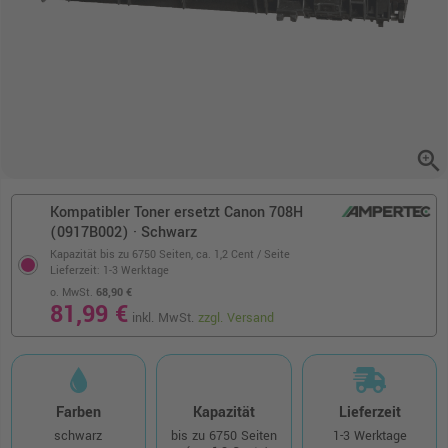
zoom_in
Kompatibler Toner ersetzt Canon 708H
(0917B002) · Schwarz
Kapazität bis zu 6750 Seiten,
ca. 1,2 Cent / Seite
Lieferzeit: 1-3 Werktage
o. MwSt.
68,90 €
81,99 €
inkl. MwSt.
zzgl. Versand
Farben
Kapazität
Lieferzeit
schwarz
bis zu 6750 Seiten
1-3 Werktage