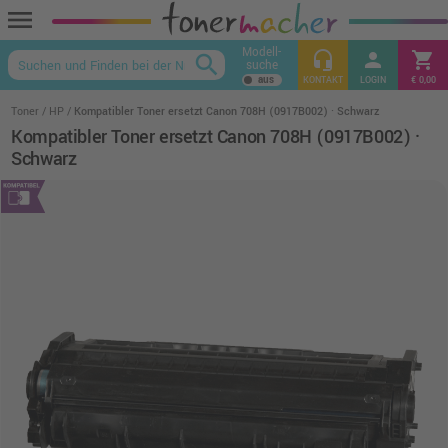
menu
Modell-
headset_mic
person
shopping_cart
search
suche
keyboard_arrow_up
KONTAKT
LOGIN
€ 0,00
Toner
HP
Kompatibler Toner ersetzt Canon 708H (0917B002) · Schwarz
Kompatibler Toner ersetzt Canon 708H (0917B002) ·
Schwarz