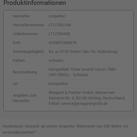
Produktinformationen
Hersteller
Ampertec
Herstellernummer
LT1278X/AM
Artikelnummer
LT1278X-WB
EAN
4255872408676
Seitenergiebigkeit
bis zu 6750 Seiten (Bei 5% Abdeckung)
Farben
schwarz
Kompatibler Toner ersetzt Canon 708H
Beschreibung
(0917B002) · Schwarz
Art
kompatibel
Wiegand & Partner GmbH, Werner-von-
Angaben zum
Siemens-Str. 6, 82140 Olching, Deutschland,
Hersteller
E-Mail: service@wiegand-gmbh.de
Kostenloser Versand: ab einem Ampertec Warenwert von 35€ liefern wir
versandkostenfrei!¹