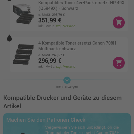
Kompatibles Toner 4er-Pack ersetzt HP 49X
(Q5949X) · Schwarz
o. MwSt.
295,79 €
351,99 €
shopping_cart
inkl. MwSt.
zzgl. Versand
4 Kompatible Toner ersetzt Canon 708H
Multipack schwarz
o. MwSt.
249,57 €
296,99 €
shopping_cart
inkl. MwSt.
zzgl. Versand
keyboard_arrow_down
Kompatibler Toner ersetzt Canon 0266B002
mehr anzeigen
708 schwarz
o. MwSt.
29,40 €
Kompatible Drucker und Geräte zu diesem
34,99 €
shopping_cart
Artikel
inkl. MwSt.
zzgl. Versand
Machen Sie den Patronen Check
Kompatibles Toner Doppelpack ersetzt HP
Vergewissern Sie sich unbedingt, ob die
49X (Q5949XD) · Schwarz
"Kompatibler Toner ersetzt Canon 708H