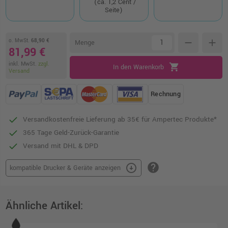
(ca. 1,2 Cent /
Seite)
o. MwSt.
68,90 €
remove
add
Menge
81,99 €
inkl. MwSt.
zzgl.
shopping_cart
In den Warenkorb
Versand
Rechnung
Versandkostenfreie Lieferung ab 35€ für Ampertec Produkte*
365 Tage Geld-Zurück-Garantie
Versand mit DHL & DPD
help
arrow_circle_down
kompatible Drucker & Geräte anzeigen
Ähnliche Artikel: