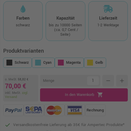
Farben
Kapazität
Lieferzeit
schwarz
bis zu 10000 Seiten
1-2 Werktage
(ca. 0,7 Cent /
Seite)
Produktvarianten
Schwarz
Cyan
Magenta
Gelb
o. MwSt.
58,82 €
remove
add
Menge
70,00 €
inkl. MwSt.
zzgl.
shopping_cart
In den Warenkorb
Versand
Rechnung
Versandkostenfreie Lieferung ab 35€ für Ampertec Produkte*