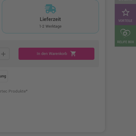
star_border
Lieferzeit
VORTEILE
1-2 Werktage
RELIFE BOX
add
shopping_cart
In den Warenkorb
ung
rtec Produkte*