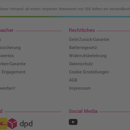
loser Versand: ab einem Ampertec Warenwert von 35€ liefern wir versandkoste
macher
Rechtliches
s
Geld-Zurück-Garantie
tssicherung
Batteriegesetz
swertes
Widerrufsbelehrung
ken-Garantie
Datenschutz
s Engagement
Cookie Einstellungen
AGB
 werben!
Impressum
nd
Social Media