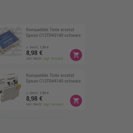
Kompatible Tinte ersetzt
Epson C13T043140 schwarz
o. MwSt.
7,55 €
8,98 €
shopping_cart
inkl. MwSt.
zzgl. Versand
Kompatible Tinte ersetzt
Epson C13T044140 schwarz
o. MwSt.
7,55 €
8,98 €
shopping_cart
inkl. MwSt.
zzgl. Versand