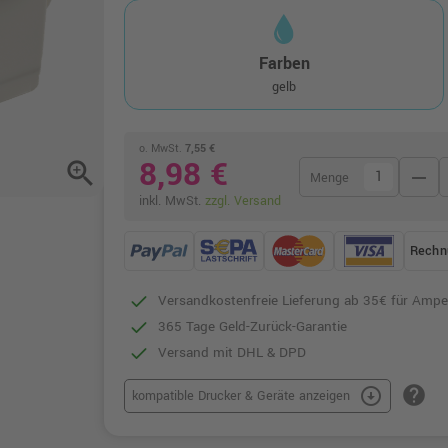
Farben
gelb
o. MwSt.
7,55 €
8,98 €
zoom_in
remove
Menge
inkl. MwSt.
zzgl. Versand
Rechn
Versandkostenfreie Lieferung ab 35€ für Ampe
365 Tage Geld-Zurück-Garantie
Versand mit DHL & DPD
help
arrow_circle_down
kompatible Drucker & Geräte anzeigen