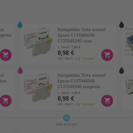
zt
Kompatible Tinte ersetzt
genta
Epson C13T044240
C13T045240 cyan
o. MwSt.
7,55 €
8,98 €
shopping_cart
shopping_cart
inkl. MwSt.
zzgl. Versand
zt
Kompatible Tinte ersetzt
low
Epson C13T044340
C13T045340 magenta
o. MwSt.
7,55 €
8,98 €
shopping_cart
shopping_cart
inkl. MwSt.
zzgl. Versand
keyboard_arrow_down
zt
mehr anzeigen
an