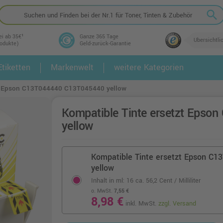
search
ei ab 35€¹
Ganze 365 Tage
Übersichtli
rodukte)
Geld-zurück-Garantie
tiketten
Markenwelt
weitere Kategorien
2.
3.
zt Epson C13T044440 C13T045440 yellow
Kompatible Tinte ersetzt Eps
yellow
Kompatible Tinte ersetzt Epson C
yellow
Inhalt in ml: 16
ca. 56,2 Cent / Milliliter
o. MwSt.
7,55 €
8,98 €
inkl. MwSt.
zzgl. Versand