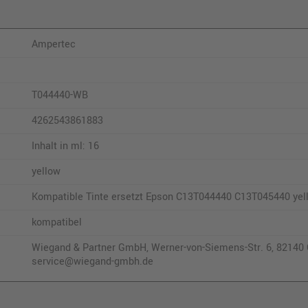
Ampertec
T044440-WB
4262543861883
Inhalt in ml: 16
yellow
Kompatible Tinte ersetzt Epson C13T044440 C13T045440 yel
kompatibel
Wiegand & Partner GmbH, Werner-von-Siemens-Str. 6, 82140 O
service@wiegand-gmbh.de