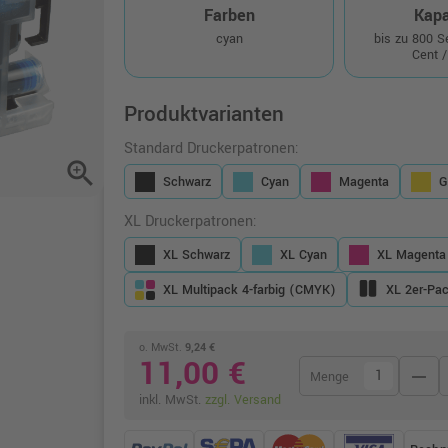
Farben
Kapa
cyan
bis zu 800 
Cent /
Produktvarianten
Standard Druckerpatronen:
zoom_in
Schwarz
Cyan
Magenta
G
XL Druckerpatronen:
XL Schwarz
XL Cyan
XL Magenta
XL Multipack 4-farbig (CMYK)
XL 2er-Pa
o. MwSt.
9,24 €
11,00 €
remove
Menge
inkl. MwSt.
zzgl. Versand