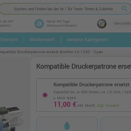
search
ei ab 35€¹
Ganze 365 Tage
Übersichtli
rodukte)
Geld-zurück-Garantie
tiketten
Markenwelt
weitere Kategorien
2.
3.
mpatible Druckerpatrone ersetzt Brother LC-123C · Cyan
Kompatible Druckerpatrone erse
Kompatible Druckerpatrone ersetzt 
Kapazität bis zu 800 Seiten,
ca. 1,4 Cent / Sei
o. MwSt.
9,24 €
11,00 €
inkl. MwSt.
zzgl. Versand