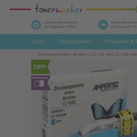
Lebenslange Garantie
Versandkostenfr
auf Ampertec Artikel
(für Ampertec P
In 3 einfachen Schritten ihr Druckermodell
Toner
Tintenpatronen
Farbbänder & E
1.
und alle dazu passenden Artikel finden ➤
Druckerpatronen
Brother
LC-121 und LC-123
Ko