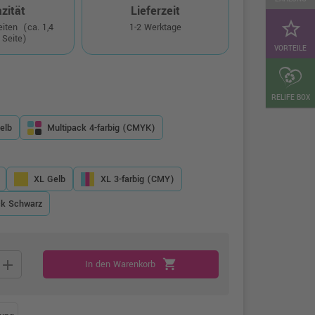
zität
Lieferzeit
star_border
Seiten
(ca. 1,4
1-2 Werktage
 Seite)
VORTEILE
RELIFE BOX
elb
Multipack 4-farbig (CMYK)
XL Gelb
XL 3-farbig (CMY)
ck Schwarz
add
shopping_cart
In den Warenkorb