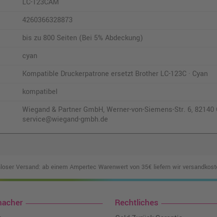
LC-123CAM
4260366328873
bis zu 800 Seiten (Bei 5% Abdeckung)
cyan
Kompatible Druckerpatrone ersetzt Brother LC-123C · Cyan
kompatibel
Wiegand & Partner GmbH, Werner-von-Siemens-Str. 6, 82140 O
service@wiegand-gmbh.de
loser Versand: ab einem Ampertec Warenwert von 35€ liefern wir versandkoste
macher
Rechtliches