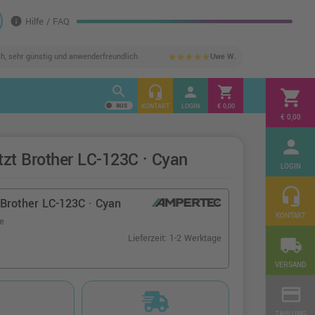
info
Hilfe / FAQ
ch, sehr günstig und anwenderfreundlich
Uwe W.
star
star
star
star
star
search
headset_mic
person
shopping_cart
shopping_cart
KONTAKT
LOGIN
€ 0,00
€ 0,00
person
tzt Brother LC-123C · Cyan
LOGIN
headset_mic
Brother LC-123C · Cyan
KONTAKT
te
Lieferzeit: 1-2 Werktage
local_shipping
VERSAND
credit_card
ZAHLUNG