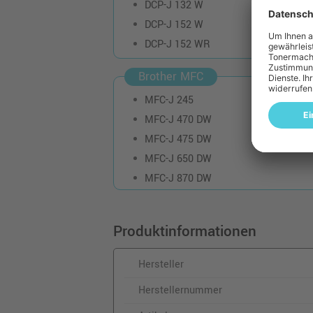
DCP-J 132 W
DCP-J 152 W
DCP-J 152 WR
Brother MFC
MFC-J 245
MFC-J 470 DW
MFC-J 475 DW
MFC-J 650 DW
MFC-J 870 DW
Produktinformationen
Hersteller
Herstellernummer