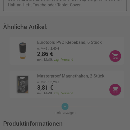
Halt an Heft, Tasche oder Tablet-Cover.
Ähnliche Artikel:
Eurotools PVC Klebeband, 6 Stück
o. MwSt.
2,40 €
2,86 €
shopping_cart
inkl. MwSt.
zzgl. Versand
Masterproof Magnethaken, 2 Stück
o. MwSt.
3,20 €
3,81 €
shopping_cart
inkl. MwSt.
zzgl. Versand
keyboard_arrow_down
Masterproof Kräftiger Magnethaken
mehr anzeigen
o. MwSt.
3,56 €
4,24 €
Produktinformationen
shopping_cart
inkl. MwSt.
zzgl. Versand