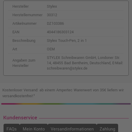
Hersteller
Stylex
Stylex Leinwand, 24 x 30 cm
Herstellernummer
30312
o. MwSt.
2,82 €
Artikelnummer
DZ103386
3,36 €
shopping_cart
inkl. MwSt.
zzgl. Versand
EAN
4044186303124
Beschreibung
Stylex Touch-Pen, 2 in 1
Stylex Leinwand, 30 x 40 cm
Art
OEM
o. MwSt.
3,11 €
STYLEX Schreibwaren GmbH, Londoner Str.
3,70 €
Angaben zum
shopping_cart
14, 48455 Bad Bentheim, Deutschland, E-Mail:
inkl. MwSt.
zzgl. Versand
Hersteller
schreibwaren@stylex.de
Stylex Leinwand 40 x 60 cm
o. MwSt.
4,22 €
Kostenloser Versand: ab einem Ampertec Warenwert von 35€ liefern wir
5,02 €
shopping_cart
versandkostenfrei!¹
inkl. MwSt.
zzgl. Versand
Kundenservice
FAQs
Mein Konto
Versandinformationen
Zahlung