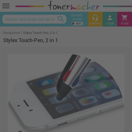
menu
Modell-
headset_mic
person
shopping_cart
search
suche
keyboard_arrow_up
KONTAKT
LOGIN
€ 0,00
Restposten
Stylex Touch-Pen, 2 in 1
Stylex Touch-Pen, 2 in 1