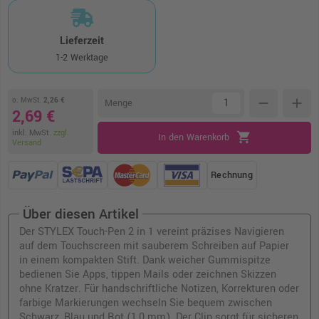
Lieferzeit
1-2 Werktage
o. MwSt.
2,26 €
remove
add
Menge
2,69 €
inkl. MwSt.
zzgl.
shopping_cart
In den Warenkorb
Versand
Rechnung
Über diesen Artikel
Der STYLEX Touch-Pen 2 in 1 vereint präzises Navigieren
auf dem Touchscreen mit sauberem Schreiben auf Papier
in einem kompakten Stift. Dank weicher Gummispitze
bedienen Sie Apps, tippen Mails oder zeichnen Skizzen
ohne Kratzer. Für handschriftliche Notizen, Korrekturen oder
farbige Markierungen wechseln Sie bequem zwischen
Schwarz, Blau und Rot (1,0 mm). Der Clip sorgt für sicheren