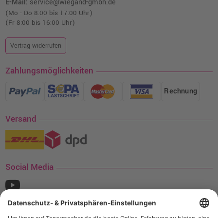
E-Mail:
service@wiegand-gmbh.de
(Mo - Do 8:00 bis 17:00 Uhr)
(Fr 8:00 bis 16:00 Uhr)
Vertrag widerrufen
Zahlungsmöglichkeiten
Rechnung
Versand
Social Media
¹ Nur gültig für den Versand innerhalb Deutschlands. Befindet sich ein Warenwert
von mindestens 35€ (inkl. Mwst.) an Ampertec Artikeln in Ihrem Warenkorb, ist der