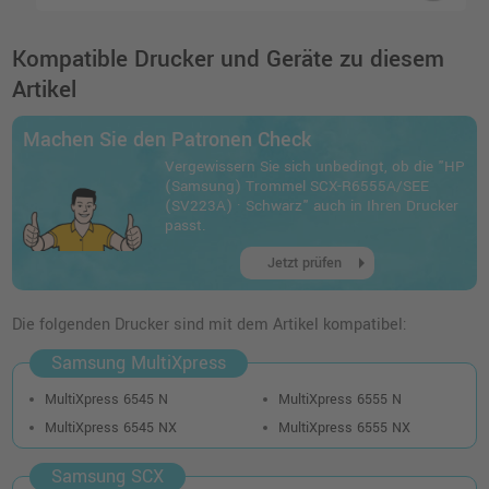
Kompatible Drucker und Geräte zu diesem
Artikel
Machen Sie den Patronen Check
Vergewissern Sie sich unbedingt, ob die "HP
(Samsung) Trommel SCX-R6555A/SEE
(SV223A) · Schwarz" auch in Ihren Drucker
passt.
arrow_right
Jetzt prüfen
Die folgenden Drucker sind mit dem Artikel kompatibel:
Samsung MultiXpress
MultiXpress 6545 N
MultiXpress 6555 N
MultiXpress 6545 NX
MultiXpress 6555 NX
Samsung SCX