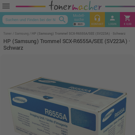
menu
Modell-
headset_mic
person
shopping_cart
search
suche
keyboard_arrow_up
KONTAKT
LOGIN
€ 0,00
Toner
Samsung
HP (Samsung) Trommel SCX-R6555A/SEE (SV223A) · Schwarz
HP (Samsung) Trommel SCX-R6555A/SEE (SV223A) ·
Schwarz