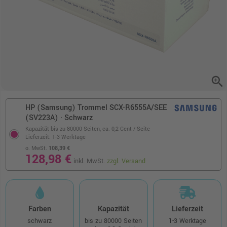
zoom_in
HP (Samsung) Trommel SCX-R6555A/SEE
(SV223A) · Schwarz
Kapazität bis zu 80000 Seiten,
ca. 0,2 Cent / Seite
Lieferzeit: 1-3 Werktage
o. MwSt.
108,39 €
128,98 €
inkl. MwSt.
zzgl. Versand
Farben
Kapazität
Lieferzeit
schwarz
bis zu 80000 Seiten
1-3 Werktage