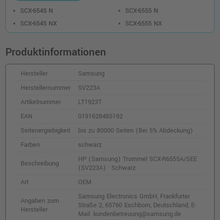
SCX-6545 N
SCX-6555 N
SCX-6545 NX
SCX-6555 NX
Produktinformationen
Hersteller
Samsung
Herstellernummer
SV223A
Artikelnummer
LT1923T
EAN
0191628485192
Seitenergiebigkeit
bis zu 80000 Seiten (Bei 5% Abdeckung)
Farben
schwarz
HP (Samsung) Trommel SCX-R6555A/SEE
Beschreibung
(SV223A) · Schwarz
Art
OEM
Samsung Electronics GmbH, Frankfurter
Angaben zum
Straße 2, 65760 Eschborn, Deutschland, E-
Hersteller
Mail: kundenbetreuung@samsung.de