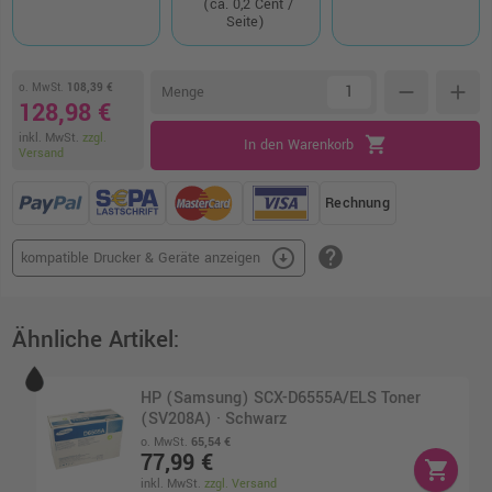
(ca. 0,2 Cent /
Seite)
o. MwSt.
108,39 €
remove
add
Menge
128,98 €
inkl. MwSt.
zzgl.
shopping_cart
In den Warenkorb
Versand
Rechnung
help
arrow_circle_down
kompatible Drucker & Geräte anzeigen
Ähnliche Artikel:
HP (Samsung) SCX-D6555A/ELS Toner
(SV208A) · Schwarz
o. MwSt.
65,54 €
77,99 €
shopping_cart
inkl. MwSt.
zzgl. Versand