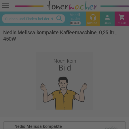
menu
Modell-
headset_mic
person
shopping_cart
search
suche
keyboard_arrow_up
KONTAKT
LOGIN
€ 0,00
Nedis Melissa kompakte Kaffeemaschine, 0,25 ltr.,
450W
Nedis Melissa kompakte