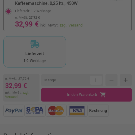
Kaffeemaschine, 0,25 ltr., 450W
Lieferzeit: 1-2 Werktage
o. MwSt.
27,72 €
32,99 €
inkl. MwSt.
zzgl. Versand
Lieferzeit
1-2 Werktage
o. MwSt.
27,72 €
remove
add
Menge
32,99 €
inkl. MwSt.
zzgl.
shopping_cart
In den Warenkorb
Versand
Rechnung