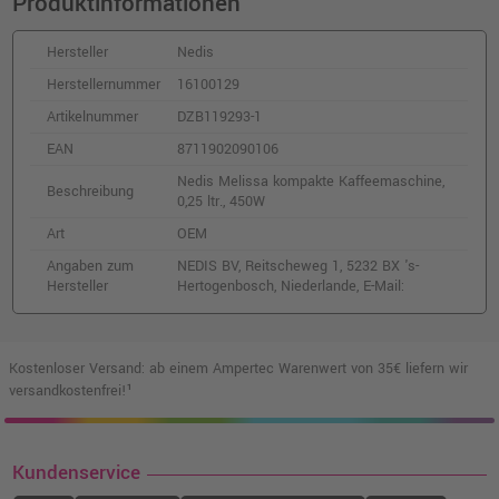
Produktinformationen
Hersteller
Nedis
Herstellernummer
16100129
Artikelnummer
DZB119293-1
EAN
8711902090106
Nedis Melissa kompakte Kaffeemaschine,
Beschreibung
0,25 ltr., 450W
Art
OEM
Angaben zum
NEDIS BV, Reitscheweg 1, 5232 BX 's-
Hersteller
Hertogenbosch, Niederlande, E-Mail:
Kostenloser Versand: ab einem Ampertec Warenwert von 35€ liefern wir
versandkostenfrei!¹
Kundenservice