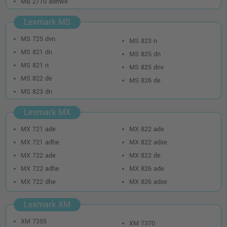
MB 2770 adhwe
Lexmark MS
Lexmark 58D2U00 Toner · Schwarz
o. MwSt.
435,29 €
MS 725 dvn
MS 823 n
518,00 €
shopping_cart
MS 821 dn
MS 825 dn
inkl. MwSt.
zzgl. Versand
MS 821 n
MS 825 dnv
MS 822 de
MS 826 de
Lexmark 58D2000 Toner · Schwarz
MS 823 dn
o. MwSt.
150,41 €
178,99 €
shopping_cart
Lexmark MX
inkl. MwSt.
zzgl. Versand
MX 721 ade
MX 822 ade
Kompatibler Toner ersetzt Lexmark
MX 721 adhe
MX 822 adxe
58D2H00 · Schwarz
MX 722 ade
MX 822 de
o. MwSt.
171,42 €
203,99 €
MX 722 adhe
MX 826 ade
shopping_cart
inkl. MwSt.
zzgl. Versand
MX 722 dhe
MX 826 adxe
Lexmark XM
Lexmark 58D2H00 Toner · Schwarz
o. MwSt.
244,53 €
XM 7355
XM 7370