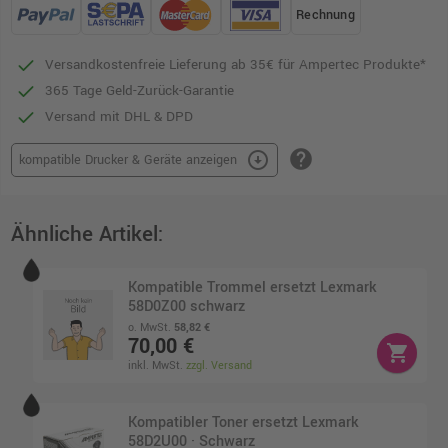
Rechnung
Versandkostenfreie Lieferung ab 35€ für Ampertec Produkte*
365 Tage Geld-Zurück-Garantie
Versand mit DHL & DPD
help
arrow_circle_down
kompatible Drucker & Geräte anzeigen
Ähnliche Artikel:
Kompatible Trommel ersetzt Lexmark
58D0Z00 schwarz
o. MwSt.
58,82 €
70,00 €
shopping_cart
inkl. MwSt.
zzgl. Versand
Kompatibler Toner ersetzt Lexmark
58D2U00 · Schwarz