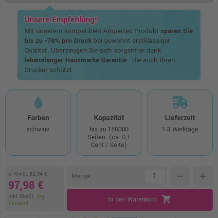
Unsere Empfehlung!
Mit unserem kompatiblen Ampertec Produkt
sparen Sie
bis zu -78% pro Druck
bei gewohnt erstklassiger
Qualität. Überzeugen Sie sich sorgenfrei dank
lebenslanger Hausmarke Garantie
- die auch Ihren
Drucker schützt.
Farben
Kapazität
Lieferzeit
schwarz
bis zu 150000
1-3 Werktage
Seiten
(ca. 0,1
Cent / Seite)
o. MwSt.
82,34 €
remove
add
Menge
97,98 €
inkl. MwSt.
zzgl.
shopping_cart
In den Warenkorb
Versand