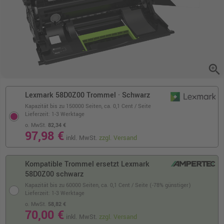
zoom_in
Lexmark 58D0Z00 Trommel · Schwarz
Kapazität bis zu 150000 Seiten,
ca. 0,1 Cent / Seite
Lieferzeit: 1-3 Werktage
o. MwSt.
82,34 €
97,98 €
inkl. MwSt.
zzgl. Versand
Kompatible Trommel ersetzt Lexmark
58D0Z00 schwarz
Kapazität bis zu 60000 Seiten,
ca. 0,1 Cent / Seite (-78% günstiger)
Lieferzeit: 1-3 Werktage
o. MwSt.
58,82 €
70,00 €
inkl. MwSt.
zzgl. Versand