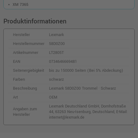
290,99 €
shopping_cart
XM 7365
inkl. MwSt.
zzgl. Versand
Produktinformationen
Hersteller
Lexmark
Herstellernummer
58D0Z00
Artikelnummer
LT2805T
EAN
0734646669481
Seitenergiebigkeit
bis zu 150000 Seiten (Bei 5% Abdeckung)
Farben
schwarz
Beschreibung
Lexmark 58D0Z00 Trommel · Schwarz
Art
OEM
Lexmark Deutschland GmbH, Dornhofstraße
Angaben zum
44, 63263 Neu-Isenburg, Deutschland, E-Mail:
Hersteller
internet@lexmark.de