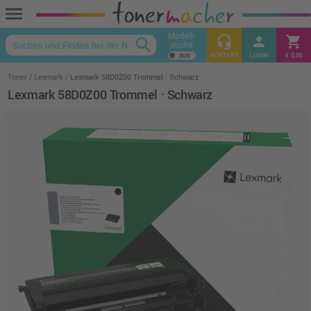
menu
Modell-
headset_mic
person
shopping_cart
search
suche
keyboard_arrow_up
KONTAKT
LOGIN
€ 0,00
Toner
Lexmark
Lexmark 58D0Z00 Trommel · Schwarz
Lexmark 58D0Z00 Trommel · Schwarz