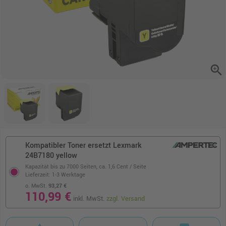
zoom_in
Kompatibler Toner ersetzt Lexmark
24B7180 yellow
Kapazität bis zu 7000 Seiten,
ca. 1,6 Cent / Seite
Lieferzeit: 1-3 Werktage
o. MwSt.
93,27 €
110,99 €
inkl. MwSt.
zzgl. Versand