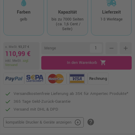
Farben
Kapazität
Lieferzeit
gelb
bis zu 7000 Seiten
1-3 Werktage
(ca. 1,6 Cent /
Seite)
o. MwSt.
93,27 €
remove
add
Menge
110,99 €
inkl. MwSt.
zzgl.
shopping_cart
In den Warenkorb
Versand
Rechnung
Versandkostenfreie Lieferung ab 35€ für Ampertec Produkte*
365 Tage Geld-Zurück-Garantie
Versand mit DHL & DPD
help
arrow_circle_down
kompatible Drucker & Geräte anzeigen