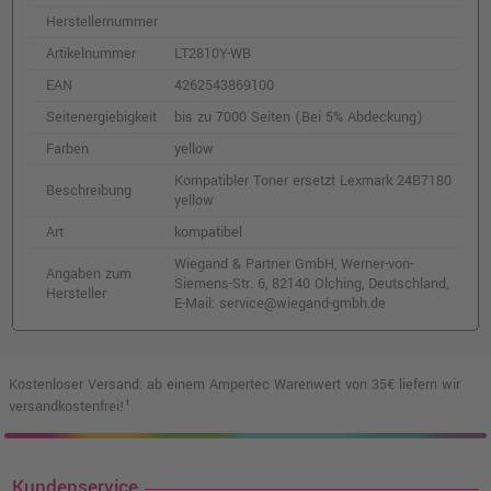
Herstellernummer
Artikelnummer
LT2810Y-WB
EAN
4262543869100
Seitenergiebigkeit
bis zu 7000 Seiten (Bei 5% Abdeckung)
Farben
yellow
Kompatibler Toner ersetzt Lexmark 24B7180
Beschreibung
yellow
Art
kompatibel
Wiegand & Partner GmbH, Werner-von-
Angaben zum
Siemens-Str. 6, 82140 Olching, Deutschland,
Hersteller
E-Mail: service@wiegand-gmbh.de
Kostenloser Versand: ab einem Ampertec Warenwert von 35€ liefern wir
versandkostenfrei!¹
Kundenservice