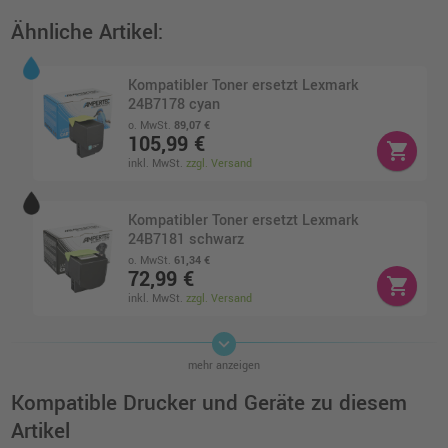
Ähnliche Artikel:
Kompatibler Toner ersetzt Lexmark
24B7178 cyan
o. MwSt.
89,07 €
105,99 €
shopping_cart
inkl. MwSt.
zzgl. Versand
Kompatibler Toner ersetzt Lexmark
24B7181 schwarz
o. MwSt.
61,34 €
72,99 €
shopping_cart
inkl. MwSt.
zzgl. Versand
keyboard_arrow_down
Kompatibler Toner ersetzt Lexmark
mehr anzeigen
24B7179 magenta
o. MwSt.
78,98 €
Kompatible Drucker und Geräte zu diesem
93,99 €
shopping_cart
Artikel
inkl. MwSt.
zzgl. Versand