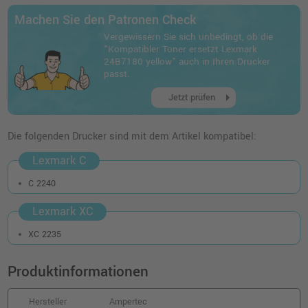
Machen Sie den Patronen Check
Vergewissern Sie sich unbedingt, ob die
"Kompatibler Toner ersetzt Lexmark
24B7180 yellow" auch in Ihren Drucker
passt.
arrow_right
Jetzt prüfen
Die folgenden Drucker sind mit dem Artikel kompatibel:
Lexmark C
C 2240
Lexmark XC
XC 2235
Produktinformationen
Hersteller
Ampertec