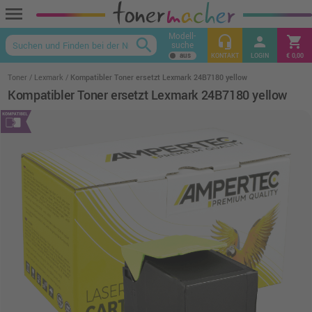
menu
Modell-
headset_mic
person
shopping_cart
search
suche
keyboard_arrow_up
KONTAKT
LOGIN
€ 0,00
Toner
Lexmark
Kompatibler Toner ersetzt Lexmark 24B7180 yellow
Kompatibler Toner ersetzt Lexmark 24B7180 yellow