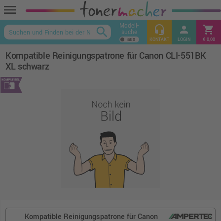
menu
Modell-
headset_mic
person
shopping_cart
search
suche
keyboard_arrow_up
KONTAKT
LOGIN
€ 0,00
Kompatible Reinigungspatrone für Canon CLI-551BK
XL schwarz
Kompatible Reinigungspatrone für Canon