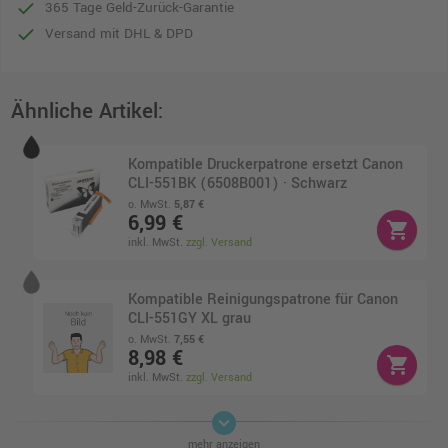
365 Tage Geld-Zurück-Garantie
Versand mit DHL & DPD
Ähnliche Artikel:
Kompatible Druckerpatrone ersetzt Canon
CLI-551BK (6508B001) · Schwarz
o. MwSt.
5,87 €
6,99 €
shopping_cart
inkl. MwSt.
zzgl. Versand
Kompatible Reinigungspatrone für Canon
CLI-551GY XL grau
o. MwSt.
7,55 €
8,98 €
shopping_cart
inkl. MwSt.
zzgl. Versand
keyboard_arrow_down
Kompatible Druckerpatrone ersetzt Canon
mehr anzeigen