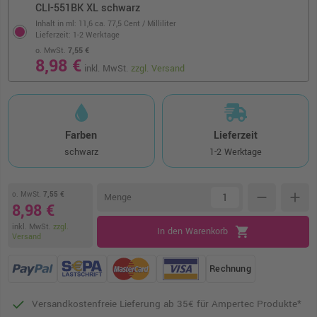
CLI-551BK XL schwarz
Inhalt in ml: 11,6
ca. 77,5 Cent / Milliliter
Lieferzeit: 1-2 Werktage
o. MwSt.
7,55 €
8,98 €
inkl. MwSt.
zzgl. Versand
Farben
Lieferzeit
schwarz
1-2 Werktage
o. MwSt.
7,55 €
remove
add
Menge
8,98 €
inkl. MwSt.
zzgl.
shopping_cart
In den Warenkorb
Versand
Rechnung
Versandkostenfreie Lieferung ab 35€ für Ampertec Produkte*