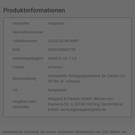
PGI-550PGBK (6496B001) · Schwarz
o. MwSt.
9,24 €
Produktinformationen
11,00 €
shopping_cart
inkl. MwSt.
zzgl. Versand
Hersteller
Ampertec
Herstellernummer
Artikelnummer
CLI551XLBK-WBR
EAN
4262543862729
Seitenergiebigkeit
Inhalt in ml: 11,6
Farben
schwarz
Kompatible Reinigungspatrone für Canon CLI-
Beschreibung
551BK XL schwarz
Art
kompatibel
Wiegand & Partner GmbH, Werner-von-
Angaben zum
Siemens-Str. 6, 82140 Olching, Deutschland,
Hersteller
E-Mail: service@wiegand-gmbh.de
Kostenloser Versand: ab einem Ampertec Warenwert von 35€ liefern wir