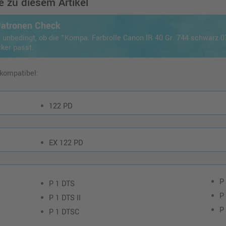
 zu diesem Artikel
Patronen Check
 unbedingt, ob die "Kompa. Farbrolle Canon IR 40 Gr. 744 schwarz 0
cker passt.
 kompatibel:
122 PD
EX 122 PD
P
P 1 DTS
P
P 1 DTS II
P
P 1 DTSC