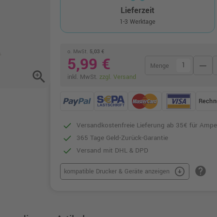
Lieferzeit
1-3 Werktage
o. MwSt.
5,03 €
5,99 €
remove
Menge
zoom_in
inkl. MwSt.
zzgl. Versand
Rechn
Versandkostenfreie Lieferung ab 35€ für Ampe
365 Tage Geld-Zurück-Garantie
Versand mit DHL & DPD
help
arrow_circle_down
kompatible Drucker & Geräte anzeigen