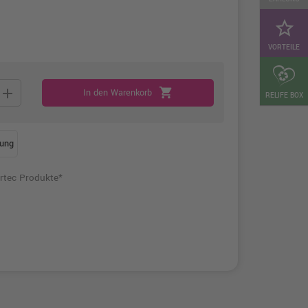
star_border
VORTEILE
add
shopping_cart
In den Warenkorb
RELIFE BOX
ung
rtec Produkte*