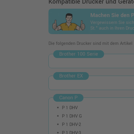
Kompatible Drucker und Geräte
Machen Sie den 
Vergewissern Sie sich
St." auch in Ihren Dru
Die folgenden Drucker sind mit dem Artikel
Brother 100 Serie
Brother EX
Canon P
P 1 DHV
P 1 DHV G
P 1 DHV-2
P 1 DHV-3