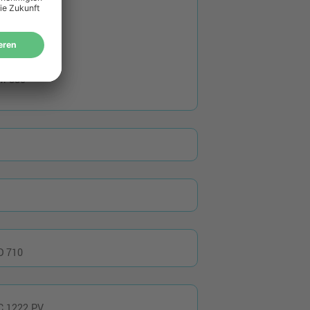
M 726 Plus
M 760
M 761
M 762
M 880
D 710
C 1222 PV