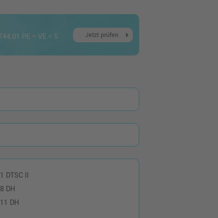
arrow_right
Jetzt prüfen
744.01 PE = VE = 5
 1 DTSC II
 8 DH
 11 DH