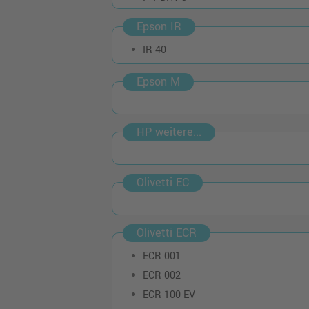
Epson IR
IR 40
Epson M
HP weitere...
Olivetti EC
Olivetti ECR
ECR 001
ECR 002
ECR 100 EV