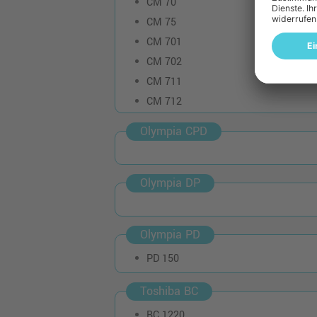
CM 70
CM 75
CM 701
CM 702
CM 711
CM 712
Olympia CPD
Olympia DP
Olympia PD
PD 150
Toshiba BC
BC 1220