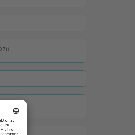
D 711
R 40