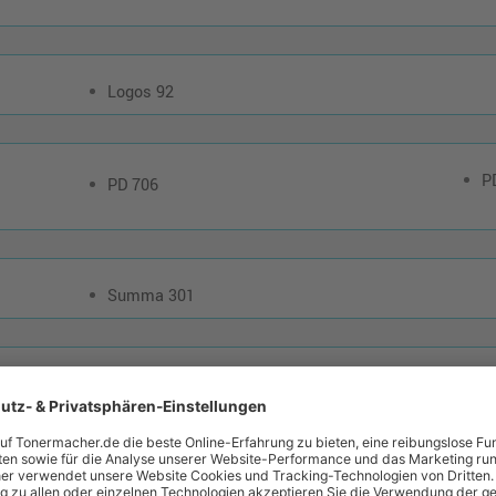
Logos 92
P
PD 706
Summa 301
I
706 PD