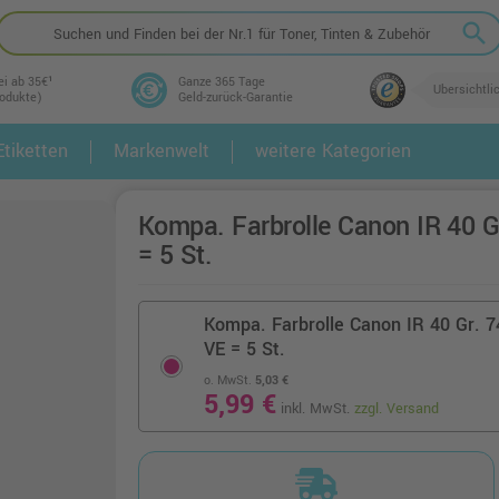
search
ei ab 35€¹
Ganze 365 Tage
Übersichtli
rodukte)
Geld-zurück-Garantie
tiketten
Markenwelt
weitere Kategorien
2.
3.
Kompa. Farbrolle Canon IR 40 G
= 5 St.
Kompa. Farbrolle Canon IR 40 Gr. 
VE = 5 St.
o. MwSt.
5,03 €
5,99 €
inkl. MwSt.
zzgl. Versand