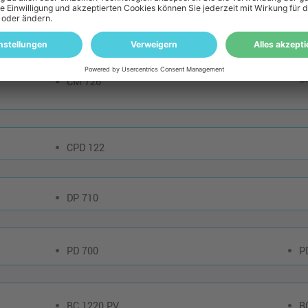
C
CM 720
C
CM 721
C
CM 721 Plus
C
CM 725
C
CM 726
CPD 122
DP 710
PD 700
P
BC 1220 PV
B