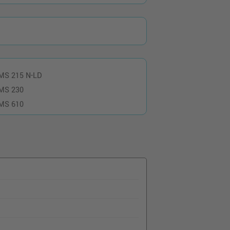
MS 215 N-LD
MS 230
MS 610