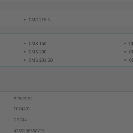
CMC 215 N
CMS 150
C
CMS 200
C
CMS 203 SD
C
Ampertec
F074401
GR744
4260388558777