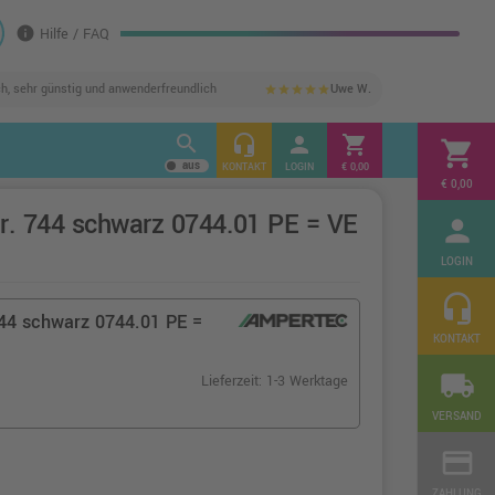
info
Hilfe / FAQ
ch, sehr günstig und anwenderfreundlich
Uwe W.
star
star
star
star
star
search
headset_mic
person
shopping_cart
shopping_cart
KONTAKT
LOGIN
€ 0,00
€ 0,00
r. 744 schwarz 0744.01 PE = VE
person
LOGIN
headset_mic
744 schwarz 0744.01 PE =
KONTAKT
local_shipping
Lieferzeit: 1-3 Werktage
VERSAND
credit_card
ZAHLUNG