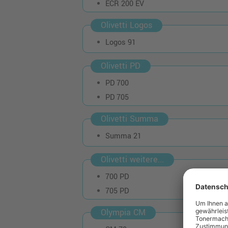
ECR 200 EV
Olivetti Logos
Logos 91
Olivetti PD
PD 700
PD 705
Olivetti Summa
Summa 21
Olivetti weitere...
700 PD
705 PD
Olympia CM