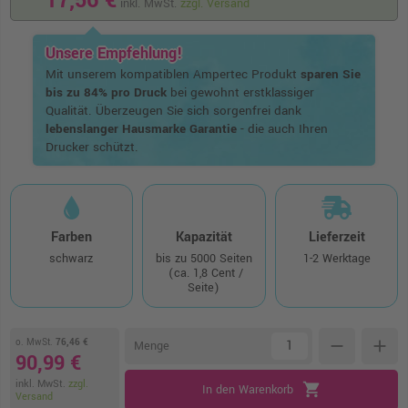
17,56 €
inkl. MwSt.
zzgl. Versand
Unsere Empfehlung!
Mit unserem kompatiblen Ampertec Produkt
sparen Sie
bis zu 84% pro Druck
bei gewohnt erstklassiger
Qualität. Überzeugen Sie sich sorgenfrei dank
lebenslanger Hausmarke Garantie
- die auch Ihren
Drucker schützt.
Farben
Kapazität
Lieferzeit
schwarz
bis zu 5000 Seiten
1-2 Werktage
(ca. 1,8 Cent /
Seite)
o. MwSt.
76,46 €
remove
add
Menge
90,99 €
inkl. MwSt.
zzgl.
shopping_cart
In den Warenkorb
Versand