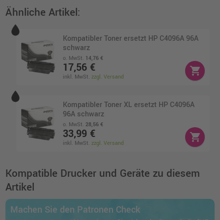
Ähnliche Artikel:
Kompatibler Toner ersetzt HP C4096A 96A
schwarz
o. MwSt.
14,76 €
17,56 €
shopping_cart
inkl. MwSt.
zzgl. Versand
Kompatibler Toner XL ersetzt HP C4096A
96A schwarz
o. MwSt.
28,56 €
33,99 €
shopping_cart
inkl. MwSt.
zzgl. Versand
Kompatible Drucker und Geräte zu diesem
Artikel
Machen Sie den Patronen Check