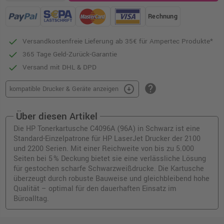
Rechnung
Versandkostenfreie Lieferung ab 35€ für Ampertec Produkte*
365 Tage Geld-Zurück-Garantie
Versand mit DHL & DPD
help
arrow_circle_down
kompatible Drucker & Geräte anzeigen
Über diesen Artikel
Die HP Tonerkartusche C4096A (96A) in Schwarz ist eine
Standard-Einzelpatrone für HP LaserJet Drucker der 2100
und 2200 Serien. Mit einer Reichweite von bis zu 5.000
Seiten bei 5 % Deckung bietet sie eine verlässliche Lösung
für gestochen scharfe Schwarzweißdrucke. Die Kartusche
überzeugt durch robuste Bauweise und gleichbleibend hohe
Qualität – optimal für den dauerhaften Einsatz im
Büroalltag.