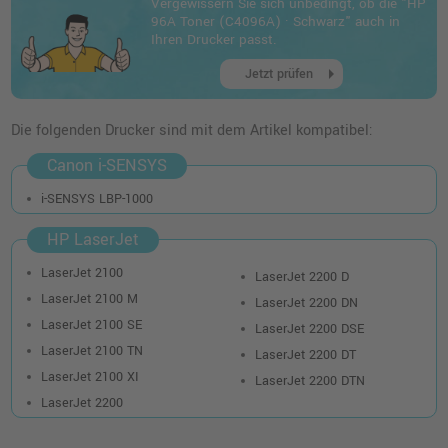
Vergewissern Sie sich unbedingt, ob die "HP
96A Toner (C4096A) · Schwarz" auch in
Ihren Drucker passt.
arrow_right
Jetzt prüfen
Die folgenden Drucker sind mit dem Artikel kompatibel:
Canon i-SENSYS
i-SENSYS LBP-1000
HP LaserJet
LaserJet 2100
LaserJet 2200 D
LaserJet 2100 M
LaserJet 2200 DN
LaserJet 2100 SE
LaserJet 2200 DSE
LaserJet 2100 TN
LaserJet 2200 DT
LaserJet 2100 XI
LaserJet 2200 DTN
LaserJet 2200