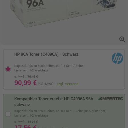
zoom_in
HP 96A Toner (C4096A) · Schwarz
Kapazität bis zu 5000 Seiten,
ca. 1,8 Cent / Seite
Lieferzeit: 1-2 Werktage
o. MwSt.
76,46 €
90,99 €
inkl. MwSt.
zzgl. Versand
Kompatibler Toner ersetzt HP C4096A 96A
schwarz
Kapazität bis zu 5750 Seiten,
ca. 0,3 Cent / Seite (84% günstiger)
Lieferzeit: 1-2 Werktage
o. MwSt.
14,76 €