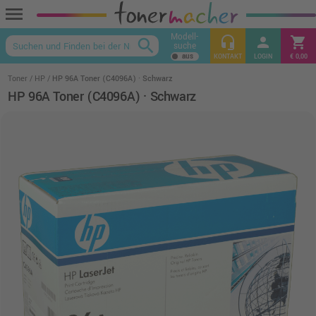
menu
Modell-
headset_mic
person
shopping_cart
search
suche
keyboard_arrow_up
KONTAKT
LOGIN
€ 0,00
Toner
HP
HP 96A Toner (C4096A) · Schwarz
HP 96A Toner (C4096A) · Schwarz