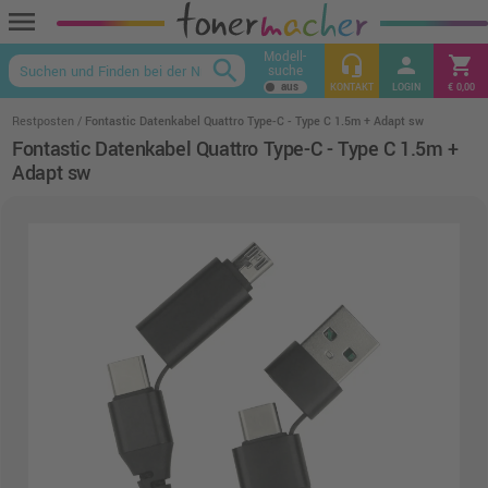
menu
Modell-
headset_mic
person
shopping_cart
search
suche
keyboard_arrow_up
KONTAKT
LOGIN
€ 0,00
Restposten
Fontastic Datenkabel Quattro Type-C - Type C 1.5m + Adapt sw
Fontastic Datenkabel Quattro Type-C - Type C 1.5m +
Adapt sw