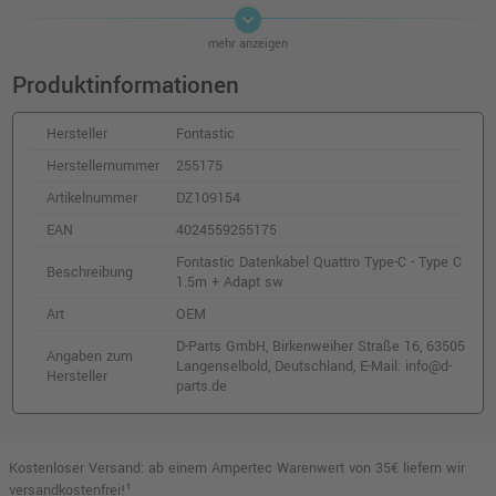
keyboard_arrow_down
Masterproof Kräftiger Magnethaken
mehr anzeigen
o. MwSt.
3,56 €
4,24 €
Produktinformationen
shopping_cart
inkl. MwSt.
zzgl. Versand
Hersteller
Fontastic
Stylex Leinwand, 24 x 30 cm
Herstellernummer
255175
o. MwSt.
2,82 €
Artikelnummer
DZ109154
3,36 €
shopping_cart
inkl. MwSt.
zzgl. Versand
EAN
4024559255175
Fontastic Datenkabel Quattro Type-C - Type C
Beschreibung
1.5m + Adapt sw
Stylex Leinwand, 30 x 40 cm
o. MwSt.
3,11 €
Art
OEM
3,70 €
shopping_cart
D-Parts GmbH, Birkenweiher Straße 16, 63505
inkl. MwSt.
zzgl. Versand
Angaben zum
Langenselbold, Deutschland, E-Mail: info@d-
Hersteller
parts.de
Stylex Leinwand 40 x 60 cm
o. MwSt.
4,22 €
5,02 €
shopping_cart
Kostenloser Versand: ab einem Ampertec Warenwert von 35€ liefern wir
inkl. MwSt.
zzgl. Versand
versandkostenfrei!¹