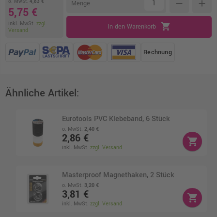
o. MwSt.
4,83 €
remove
add
Menge
5,75 €
inkl. MwSt.
zzgl.
shopping_cart
In den Warenkorb
Versand
Rechnung
Ähnliche Artikel:
Eurotools PVC Klebeband, 6 Stück
o. MwSt.
2,40 €
2,86 €
shopping_cart
inkl. MwSt.
zzgl. Versand
Masterproof Magnethaken, 2 Stück
o. MwSt.
3,20 €
3,81 €
shopping_cart
inkl. MwSt.
zzgl. Versand