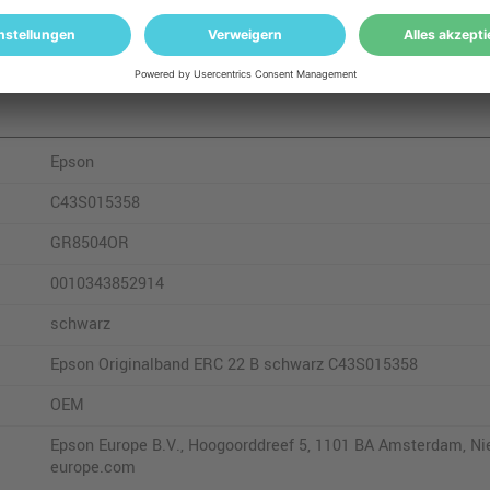
S 23
Epson
C43S015358
GR8504OR
0010343852914
schwarz
Epson Originalband ERC 22 B schwarz C43S015358
OEM
Epson Europe B.V., Hoogoorddreef 5, 1101 BA Amsterdam, Ni
europe.com