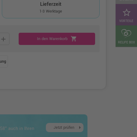
Lieferzeit
star_border
1-3 Werktage
VORTEILE
add
shopping_cart
In den Warenkorb
RELIFE BOX
ung
arrow_right
Jetzt prüfen
58" auch in Ihren