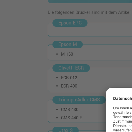
Die folgenden Drucker sind mit dem Artikel
Epson ERC
Epson M
M 160
Olivetti ECR
ECR 012
ECR 400
Triumph-Adler CMS
CMS 430
CMS 440 E
Utax S