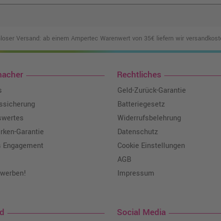
loser Versand: ab einem Ampertec Warenwert von 35€ liefern wir versandkoste
macher
Rechtliches
s
Geld-Zurück-Garantie
tssicherung
Batteriegesetz
swertes
Widerrufsbelehrung
ken-Garantie
Datenschutz
s Engagement
Cookie Einstellungen
AGB
 werben!
Impressum
nd
Social Media