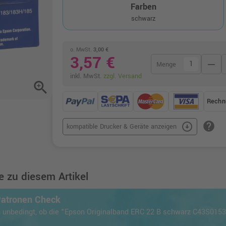
Farben
schwarz
o. MwSt.
3,00 €
3,57 €
remove
Menge
inkl. MwSt.
zzgl. Versand
zoom_in
Rechn
help
arrow_circle_down
kompatible Drucker & Geräte anzeigen
 zu diesem Artikel
Patronen Check
 unbedingt, ob die "Epson Originalband ERC 22 B schwarz C43S0153