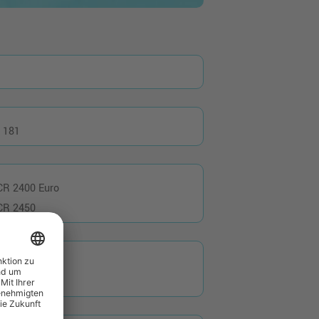
 181
CR 2400 Euro
CR 2450
MS 9200