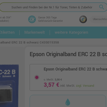
search
ei ab 35€¹
Ganze 365 Tage
Übersichtli
rodukte)
Geld-zurück-Garantie
tiketten
Markenwelt
weitere Kategorien
2.
3.
nalband ERC 22 B schwarz C43S015358
Epson Originalband ERC 22 B 
Epson Originalband ERC 22 B schw
o. MwSt.
3,00 €
3,57 €
inkl. MwSt.
zzgl. Versand