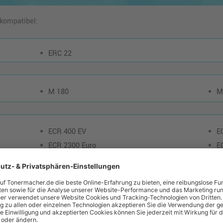
 kompatibel:
ERC 22
M 180
M
ECR 400 EV
E
ECR 2300 Euro
E
C
CMS 440 Euro