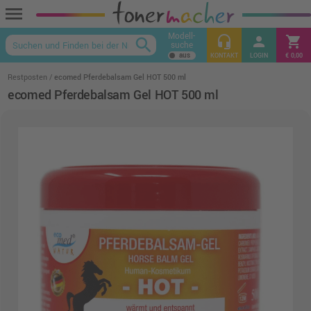
menu
Modell-
headset_mic
person
shopping_cart
search
suche
keyboard_arrow_up
KONTAKT
LOGIN
€ 0,00
Restposten
ecomed Pferdebalsam Gel HOT 500 ml
ecomed Pferdebalsam Gel HOT 500 ml