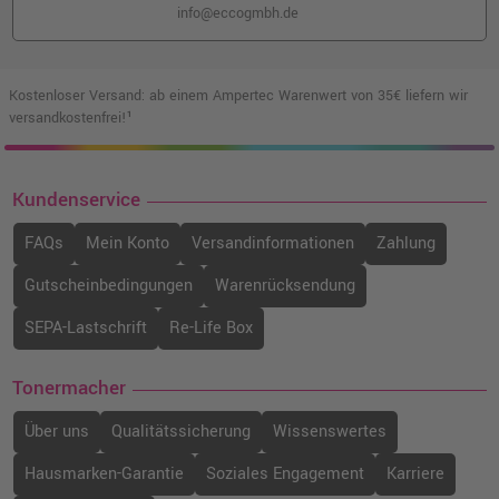
info@eccogmbh.de
Stylex Leinwand 40 x 60 cm
o. MwSt.
4,22 €
5,02 €
shopping_cart
Kostenloser Versand: ab einem Ampertec Warenwert von 35€ liefern wir
inkl. MwSt.
zzgl. Versand
versandkostenfrei!¹
Kundenservice
FAQs
Mein Konto
Versandinformationen
Zahlung
Gutscheinbedingungen
Warenrücksendung
SEPA-Lastschrift
Re-Life Box
Tonermacher
Über uns
Qualitätssicherung
Wissenswertes
Hausmarken-Garantie
Soziales Engagement
Karriere