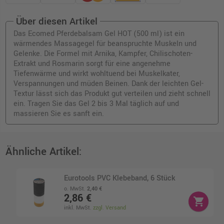
Über diesen Artikel
Das Ecomed Pferdebalsam Gel HOT (500 ml) ist ein
wärmendes Massagegel für beanspruchte Muskeln und
Gelenke. Die Formel mit Arnika, Kampfer, Chilischoten-
Extrakt und Rosmarin sorgt für eine angenehme
Tiefenwärme und wirkt wohltuend bei Muskelkater,
Verspannungen und müden Beinen. Dank der leichten Gel-
Textur lässt sich das Produkt gut verteilen und zieht schnell
ein. Tragen Sie das Gel 2 bis 3 Mal täglich auf und
massieren Sie es sanft ein.
Ähnliche Artikel:
Eurotools PVC Klebeband, 6 Stück
o. MwSt.
2,40 €
2,86 €
shopping_cart
inkl. MwSt.
zzgl. Versand