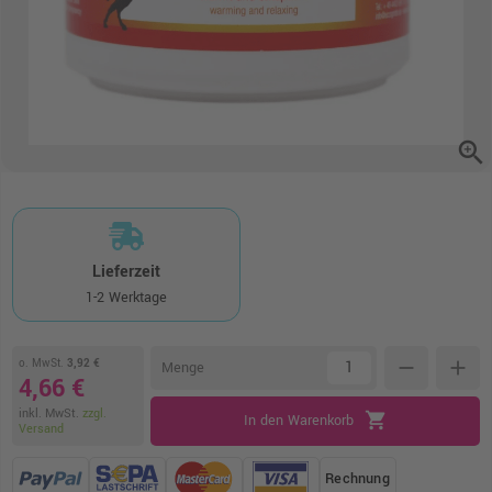
zoom_in
Lieferzeit
1-2 Werktage
o. MwSt.
3,92 €
remove
add
Menge
4,66 €
inkl. MwSt.
zzgl.
shopping_cart
In den Warenkorb
Versand
Rechnung