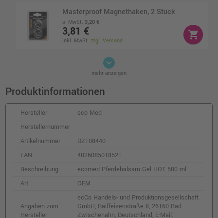
Masterproof Magnethaken, 2 Stück
o. MwSt.
3,20 €
3,81 €
shopping_cart
inkl. MwSt.
zzgl. Versand
keyboard_arrow_down
Masterproof Kräftiger Magnethaken
mehr anzeigen
o. MwSt.
3,56 €
4,24 €
Produktinformationen
shopping_cart
inkl. MwSt.
zzgl. Versand
Hersteller
eco Med
Stylex Leinwand, 24 x 30 cm
Herstellernummer
o. MwSt.
2,82 €
Artikelnummer
DZ108440
3,36 €
shopping_cart
inkl. MwSt.
zzgl. Versand
EAN
4026085018521
Beschreibung
ecomed Pferdebalsam Gel HOT 500 ml
Stylex Leinwand, 30 x 40 cm
Art
OEM
o. MwSt.
3,11 €
ecCo Handels- und Produktionsgesellschaft
3,70 €
shopping_cart
Angaben zum
GmbH, Raiffeisenstraße 8, 26160 Bad
inkl. MwSt.
zzgl. Versand
Hersteller
Zwischenahn, Deutschland, E-Mail: