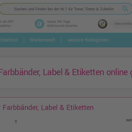
search
ei ab 35€¹
Ganze 365 Tage
Übersichtli
rodukte)
Geld-zurück-Garantie
tiketten
Markenwelt
weitere Kategorien
2.
3.
Farbbänder, Label & Etiketten online
r Farbbänder, Label & Etiketten
wei
T