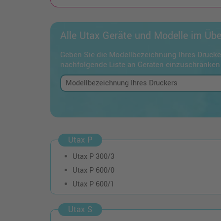
Alle Utax Geräte und Modelle im Übe
Geben Sie die Modellbezeichnung Ihres Drucker
nachfolgende Liste an Geräten einzuschränken
Utax P
Utax P 300/3
Utax P 600/0
Utax P 600/1
Utax S