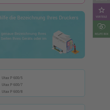
star_border
ilfe die Bezeichnung Ihres Druckers
VORTEILE
ie genaue Bezeichnung Ihres
RELIFE BOX
 Seiten Ihres Geräts oder im
Utax P 600/5
Utax P 600/7
Utax P 600/8