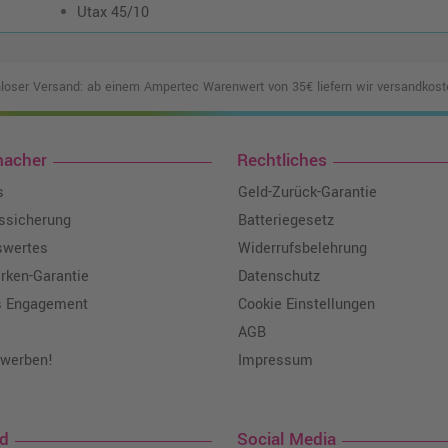
Utax 45/10
loser Versand: ab einem Ampertec Warenwert von 35€ liefern wir versandkoste
macher
Rechtliches
s
Geld-Zurück-Garantie
tssicherung
Batteriegesetz
swertes
Widerrufsbelehrung
ken-Garantie
Datenschutz
s Engagement
Cookie Einstellungen
AGB
 werben!
Impressum
nd
Social Media