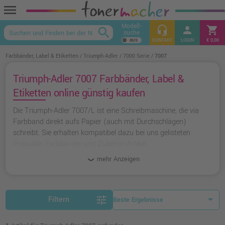
menu
Modell-
headset_mic
person
shopping_cart
search
suche
keyboard_arrow_up
KONTAKT
LOGIN
€ 0,00
Farbbänder, Label & Etiketten
Triumph-Adler
7000 Serie
7007
Triumph-Adler 7007 Farbbänder, Label &
Etiketten online günstig kaufen
Die Triumph-Adler 7007/L ist eine Schreibmaschine, die via
Farbband direkt aufs Papier (auch mit Durchschlägen)
schreibt. Sie erhalten kompatibel dazu bei uns gelisteten
Produkte: Farbbänder und Zubehör-Artikel.
mehr Anzeigen
tune
Filtern