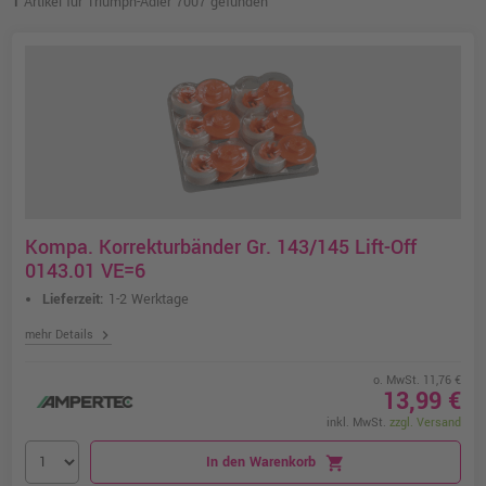
1
Artikel für Triumph-Adler 7007 gefunden
Kompa. Korrekturbänder Gr. 143/145 Lift-Off
0143.01 VE=6
Lieferzeit:
1-2 Werktage
chevron_right
mehr Details
o. MwSt. 11,76 €
13,99 €
inkl. MwSt.
zzgl. Versand
In den Warenkorb
shopping_cart