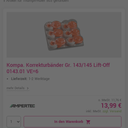
1
Artikel für Triumph-Adler 503 gefunden
Kompa. Korrekturbänder Gr. 143/145 Lift-Off
0143.01 VE=6
Lieferzeit:
1-2 Werktage
chevron_right
mehr Details
o. MwSt. 11,76 €
13,99 €
inkl. MwSt.
zzgl. Versand
In den Warenkorb
shopping_cart