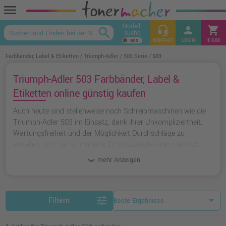
menu
Modell-
headset_mic
person
shopping_cart
search
suche
keyboard_arrow_up
KONTAKT
LOGIN
€ 0,00
Farbbänder, Label & Etiketten
Triumph-Adler
500 Serie
503
Triumph-Adler 503 Farbbänder, Label &
Etiketten online günstig kaufen
Auch heute sind stellenweise noch Schreibmaschinen wie die
Triumph-Adler 503 im Einsatz, dank ihrer Unkompliziertheit,
Wartungsfreiheit und der Möglichkeit Durchschläge zu
erstellen, sind sie für manche Einsatzzwecke unentbehrlich.
Wir vertreiben dafür Farbbänder und Zubehör-Artikel.
mehr Anzeigen
tune
Filtern