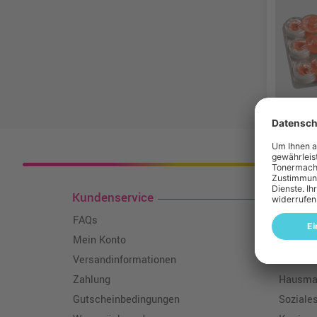
Kosten
Kundenservice
Toner
FAQs
Über un
Mein Konto
Qualitä
Versandinformationen
Wissen
Zahlung
Hausmar
Gutscheinbedingungen
Soziale