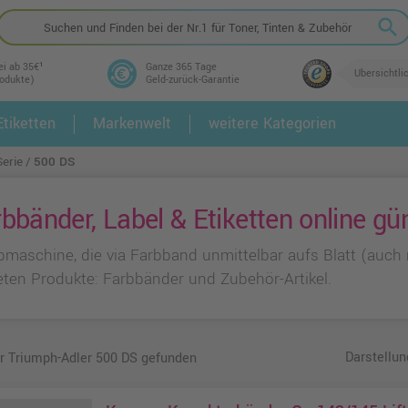
search
ei ab 35€¹
Ganze 365 Tage
Übersichtli
rodukte)
Geld-zurück-Garantie
tiketten
Markenwelt
weitere Kategorien
2.
3.
erie
500 DS
bänder, Label & Etiketten online gü
bmaschine, die via Farbband unmittelbar aufs Blatt (auch 
ten Produkte: Farbbänder und Zubehör-Artikel.
Darstellun
ür Triumph-Adler 500 DS gefunden