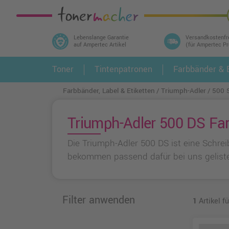
Lebenslange Garantie
Versandkostenfr
auf Ampertec Artikel
(für Ampertec P
In 3 einfachen Schritten ihr Druckermodell
Toner
Tintenpatronen
Farbbänder & E
1.
und alle dazu passenden Artikel finden ➤
Farbbänder, Label & Etiketten
Triumph-Adler
500 S
Triumph-Adler 500 DS Farb
Die Triumph-Adler 500 DS ist eine Schrei
bekommen passend dafür bei uns geliste
Filter anwenden
1
Artikel f